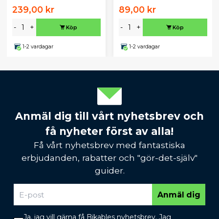
239,00 kr
89,00 kr
-
+
-
+
Köp
Köp
1-2 vardagar
1-2 vardagar
Anmäl dig till vårt nyhetsbrev och
få nyheter först av alla!
Få vårt nyhetsbrev med fantastiska
erbjudanden, rabatter och "gör-det-själv"
guider.
Anmäl dig
Ja, jag vill gärna få Bikables nyhetsbrev. Jag