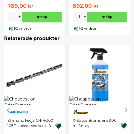
789,00 kr
892,00 kr
-
+
-
+
Köp
Köp
1-2 vardagar
1-2 vardagar
Relaterade produkter
X-Sauce Bromsrens 900
Shimano kedja CN-HG601
ml Spray
105 11-speed med kedjelås