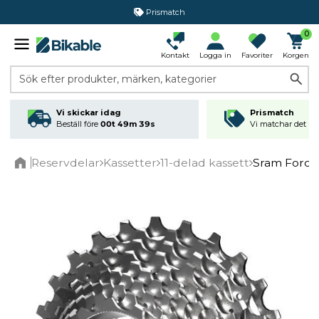
Prismatch
0
Kontakt
Logga in
Favoriter
Korgen
Sök efter produkter, märken, kategorier
Vi skickar idag
Prismatch
Beställ före
00t 49m 38s
Vi matchar det läg
Reservdelar
Kassetter
11-delad kassett
Sram Force 
Home