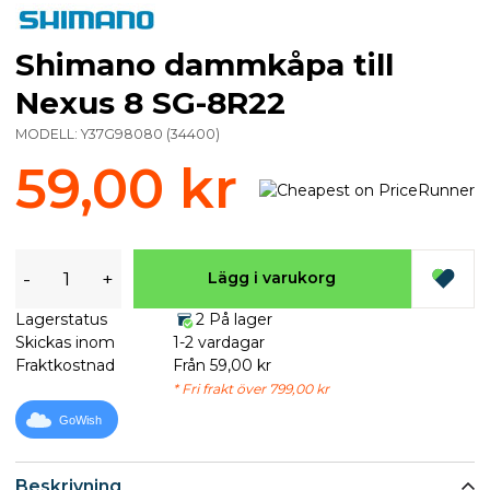
Shimano dammkåpa till
Nexus 8 SG-8R22
MODELL:
Y37G98080
(
34400
)
59,00 kr
-
+
Lägg i varukorg
Lagerstatus
2 På lager
Skickas inom
1-2 vardagar
Fraktkostnad
Från 59,00 kr
* Fri frakt över 799,00 kr
GoWish
Beskrivning