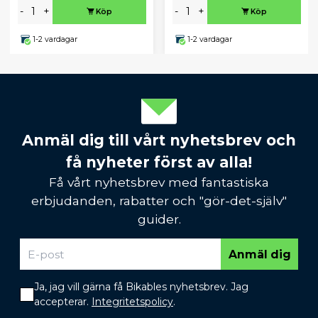
-
+
-
+
Köp
Köp
1-2 vardagar
1-2 vardagar
Anmäl dig till vårt nyhetsbrev och
få nyheter först av alla!
Få vårt nyhetsbrev med fantastiska
erbjudanden, rabatter och "gör-det-själv"
guider.
Anmäl dig
Ja, jag vill gärna få Bikables nyhetsbrev. Jag
accepterar.
Integritetspolicy
.