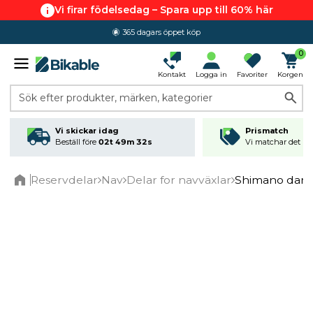
Vi firar födelsedag – Spara upp till 60% här
365 dagars öppet köp
0
Kontakt
Logga in
Favoriter
Korgen
Sök efter produkter, märken, kategorier
Vi skickar idag
Prismatch
Beställ före
02t 49m 32s
Vi matchar det läg
Reservdelar
Nav
Delar for navväxlar
Shimano damm
Home