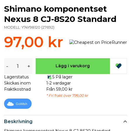
Shimano komponentset
Nexus 8 CJ-8S20 Standard
MODELL:
Y74Y98120
(
27692
)
97,00 kr
-
+
Lägg i varukorg
Lagerstatus
5 På lager
Skickas inom
1-2 vardagar
Fraktkostnad
Från 59,00 kr
* Fri frakt över 799,00 kr
GoWish
Beskrivning
Shimano komponentset Nexus 8 CJ-8S20 Standard.