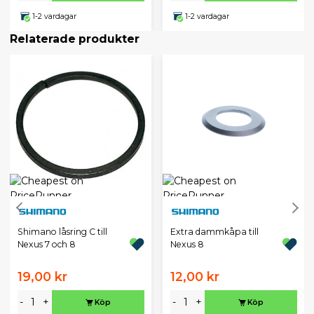
1-2 vardagar
1-2 vardagar
Relaterade produkter
Shimano låsring C till
Extra dammkåpa till
Nexus 7 och 8
Nexus 8
19,00 kr
12,00 kr
-
+
-
+
Köp
Köp