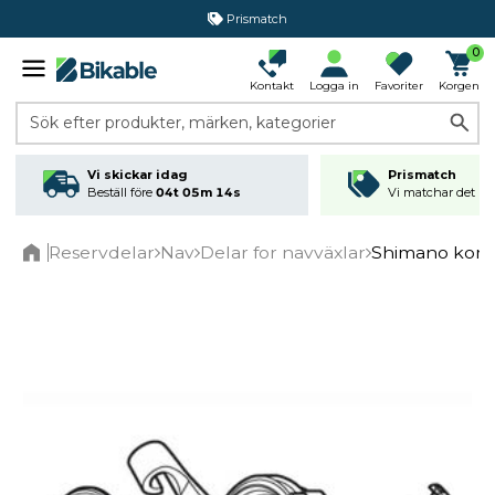
Prismatch
0
Kontakt
Logga in
Favoriter
Korgen
Sök efter produkter, märken, kategorier
Vi skickar idag
Prismatch
Beställ före
04t 05m 14s
Vi matchar det läg
Reservdelar
Nav
Delar for navväxlar
Shimano komp
Home