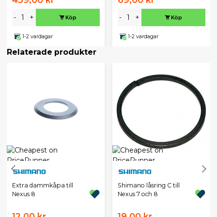
-
+
-
+
Köp
Köp
1-2 vardagar
1-2 vardagar
Relaterade produkter
Extra dammkåpa till
Shimano låsring C till
Nexus 8
Nexus 7 och 8
12,00 kr
19,00 kr