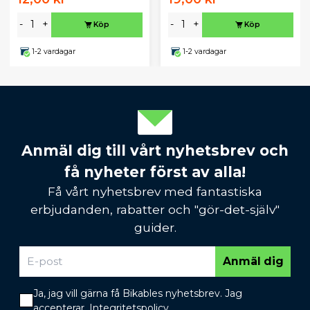
-
+
-
+
Köp
Köp
1-2 vardagar
1-2 vardagar
Anmäl dig till vårt nyhetsbrev och
få nyheter först av alla!
Få vårt nyhetsbrev med fantastiska
erbjudanden, rabatter och "gör-det-själv"
guider.
Anmäl dig
Ja, jag vill gärna få Bikables nyhetsbrev. Jag
accepterar.
Integritetspolicy
.