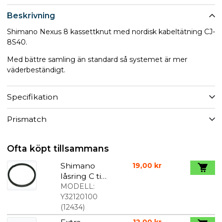
Beskrivning
Shimano Nexus 8 kassettknut med nordisk kabeltätning CJ-
8S40.
Med bättre samling än standard så systemet är mer
väderbeständigt.
Specifikation
Prismatch
Ofta köpt tillsammans
Shimano
19,00 kr
låsring C till
Nexus 7 och
MODELL:
8
Y32120100
(
12434
)
12,00 kr