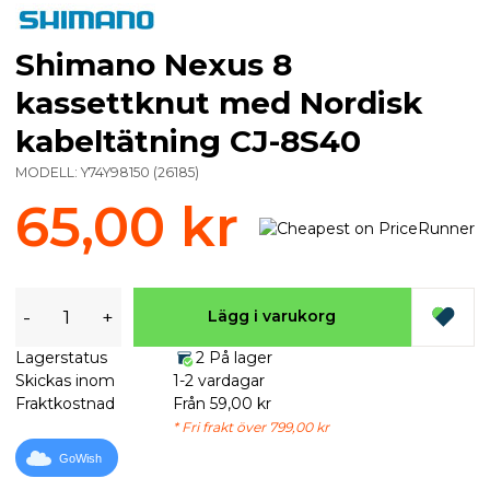
Shimano Nexus 8
kassettknut med Nordisk
kabeltätning CJ-8S40
MODELL:
Y74Y98150
(
26185
)
65,00 kr
-
+
Lägg i varukorg
Lagerstatus
2 På lager
Skickas inom
1-2 vardagar
Fraktkostnad
Från 59,00 kr
* Fri frakt över 799,00 kr
GoWish