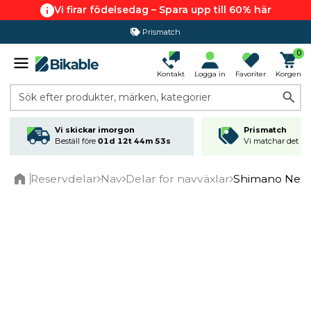
Vi firar födelsedag – Spara upp till 60% här
Prismatch
0
Kontakt
Logga in
Favoriter
Korgen
Sök efter produkter, märken, kategorier
Vi skickar imorgon
Prismatch
Beställ före
01d 12t 44m 53s
Vi matchar det läg
Reservdelar
Nav
Delar for navväxlar
Shimano Nexu
Home