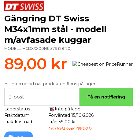
Gängring DT Swiss
M34x1mm stål - modell
m/avfasade kuggar
MODELL:
HCDXXX00N6137S
(
28120
)
89,00 kr
Bli informerad när produkten finns på lager
E-post
Få en notifiering
Lagerstatus
Inte på lager
Fraktdatum
Förväntad 15/10/2026
Fraktkostnad
Från 59,00 kr
* Fri frakt över 799,00 kr