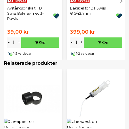
Avståndsbriska till DT
Bakaxel för DT Swiss
Swiss Baknav med 3-
Ø15/42,1mm
Pawls
39,00 kr
399,00 kr
-
+
-
+
Köp
Köp
1-2 vardagar
1-2 vardagar
Relaterade produkter