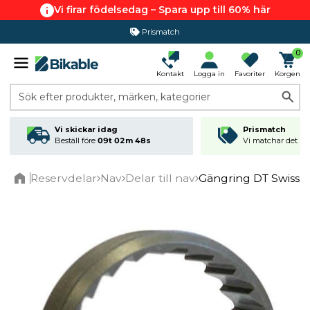
Vi firar födelsedag – Spara upp till 60% här
Prismatch
0
Kontakt
Logga in
Favoriter
Korgen
Sök efter produkter, märken, kategorier
Vi skickar idag
Prismatch
Beställ före
09t 02m 47s
Vi matchar det läg
Reservdelar
Nav
Delar till nav
Gängring DT Swiss 
Home