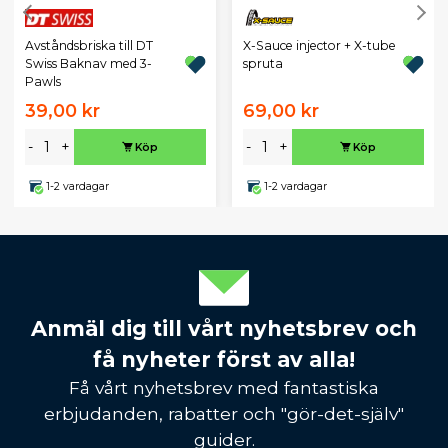
Avståndsbriska till DT
X-Sauce injector + X-tube
Swiss Baknav med 3-
spruta
Pawls
39,00 kr
69,00 kr
-
+
-
+
Köp
Köp
1-2 vardagar
1-2 vardagar
Anmäl dig till vårt nyhetsbrev och
få nyheter först av alla!
Få vårt nyhetsbrev med fantastiska
erbjudanden, rabatter och "gör-det-själv"
guider.