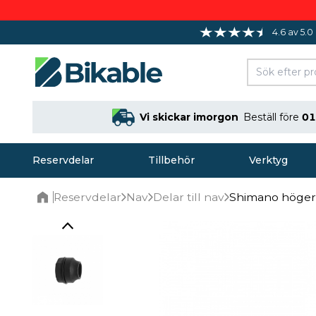
4.6 av 5.0
Vi skickar imorgon
Beställ före
01
Reservdelar
Tillbehör
Verktyg
Reservdelar
Nav
Delar till nav
Shimano höger
Home