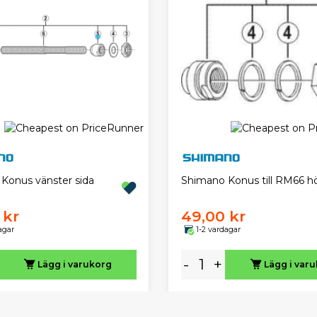
Konus vänster sida
Shimano Konus till RM66 h
 kr
49,00 kr
agar
1-2 vardagar
-
+
Lägg i varukorg
Lägg i var