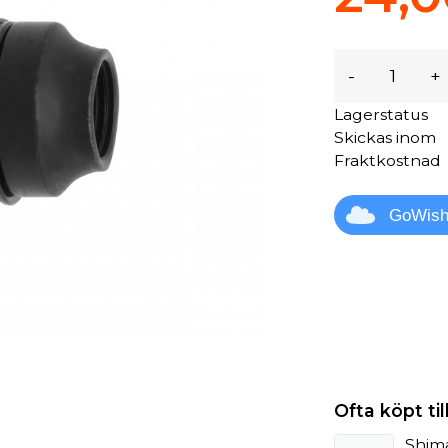
-
+
Lagerstatus
Skickas inom
Fraktkostnad
GoWis
Ofta köpt t
Shima