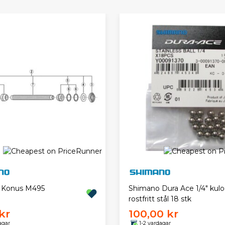
 Konus M495
Shimano Dura Ace 1/4" kulor
rostfritt stål 18 stk
kr
100,00 kr
agar
1-2 vardagar