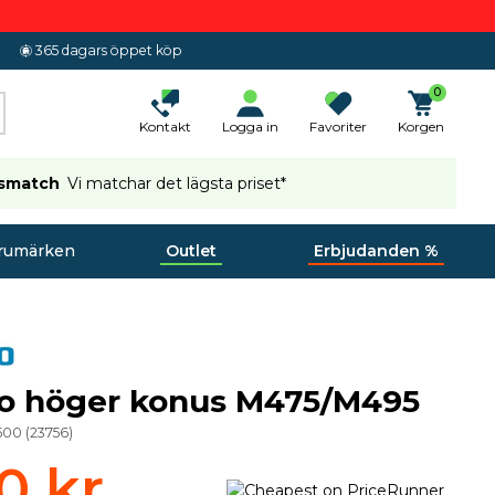
365 dagars öppet köp
0
Kontakt
Logga in
Favoriter
Korgen
ismatch
Vi matchar det lägsta priset*
rumärken
Outlet
Erbjudanden %
o höger konus M475/M495
500
(
23756
)
0 kr