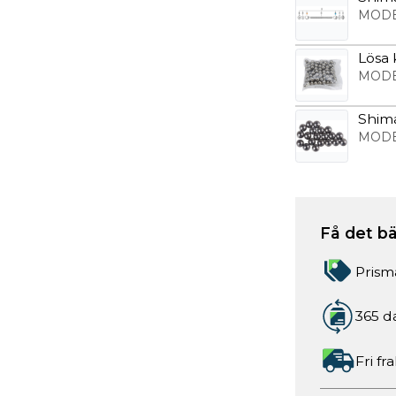
MODE
Lösa k
MODE
Shima
MODE
Få det bä
Prism
365 d
Fri fr