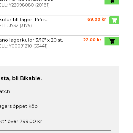
LL:
Y22098080
(
20181
)
ulor till lager, 144 st.
69,00 kr
LL:
J732
(
3179
)
no lagerkulor 3/16" x 20 st.
22,00 kr
LL:
Y00091210
(
53441
)
sta, bli Bikable.
atch
agars öppet köp
akt* över 799,00 kr