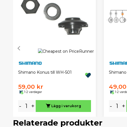
Shimano Konus till WH-501
Shimano 
59,00 kr
49,00
1-2 vardagar
1-2 vard
-
+
-
+
Lägg i varukorg
Relaterade produkter