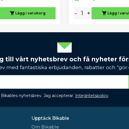
-
+
Lägg i varukorg
Lägg i var
 till vårt nyhetsbrev och få nyheter förs
ev med fantastiska erbjudanden, rabatter och "gör-d
 få Bikables nyhetsbrev. Jag accepterar.
Integritetspolicy
.
Upptäck Bikable
Om Bikable