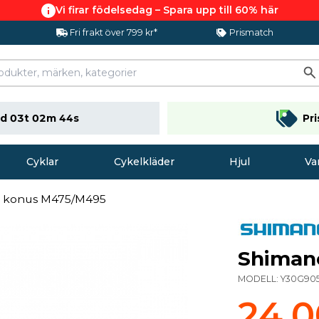
Vi firar födelsedag – Spara upp till 60% här
Fri frakt över 799 kr*
Prismatch
d 03t 02m 43s
Pr
Cyklar
Cykelkläder
Hjul
Va
 konus M475/M495
Shiman
MODELL:
Y30G90
24,0