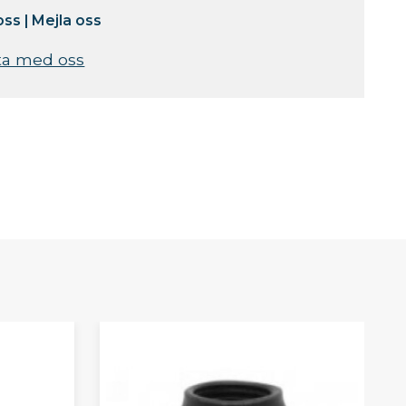
oss
|
Mejla oss
ta med oss