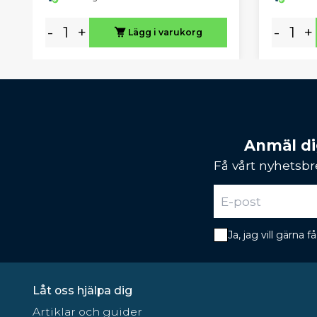
-
+
-
+
Lägg i varukorg
Anmäl dig
Få vårt nyhetsbr
Ja, jag vill gärna
Låt oss hjälpa dig
Artiklar och guider