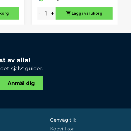
-
+
ukorg
Lägg i varukorg
t av alla!
et-själv" guider.
Anmäl dig
Genväg till:
Köpvillkor