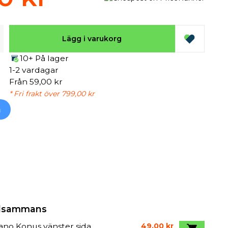
Lägg i varukorg
10+ På lager
1-2 vardagar
Från 59,00 kr
* Fri frakt över 799,00 kr
h
illsammans
no Konus vänster sida
49,00 kr