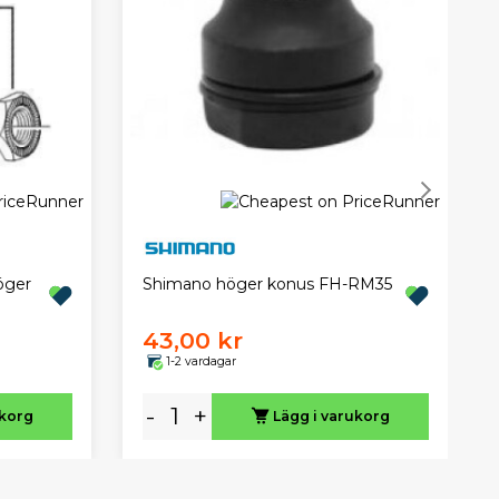
öger
Shimano höger konus FH-RM35
43,00 kr
1-2 vardagar
-
+
ukorg
Lägg i varukorg