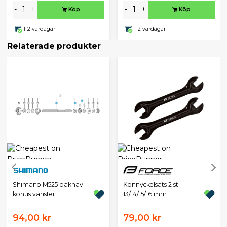
-
+
-
+
Köp
Köp
1-2 vardagar
1-2 vardagar
Relaterade produkter
Shimano M525 baknav
Konnyckelsats 2 st
konus vänster
13/14/15/16 mm
94,00 kr
79,00 kr