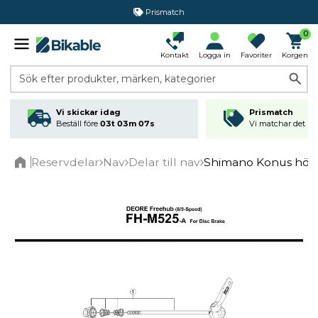
Prismatch
0
Kontakt
Logga in
Favoriter
Korgen
Sök efter produkter, märken, kategorier
Vi skickar idag
Prismatch
Beställ före
03t 03m 07s
Vi matchar det läg
Reservdelar
Nav
Delar till nav
Shimano Konus hög
Home