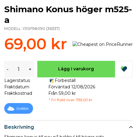
Shimano Konus höger m525-
a
MODELL:
Y3SP98090
(
36337
)
69,00 kr
-
+
Lägg i varukorg
Lagerstatus
Förbeställ
Fraktdatum
Förväntad 12/08/2026
Fraktkostnad
Från 59,00 kr
* Fri frakt över 799,00 kr
GoWish
Beskrivning
Shimano konus till nav på bakhjul till höger sida.