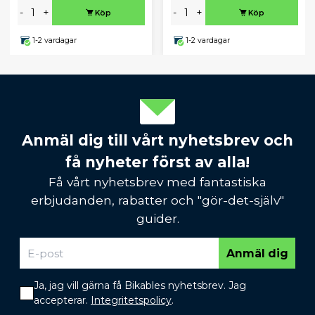
-
+
-
+
Köp
Köp
1-2 vardagar
1-2 vardagar
Anmäl dig till vårt nyhetsbrev och
få nyheter först av alla!
Få vårt nyhetsbrev med fantastiska
erbjudanden, rabatter och "gör-det-själv"
guider.
Anmäl dig
Ja, jag vill gärna få Bikables nyhetsbrev. Jag
accepterar.
Integritetspolicy
.