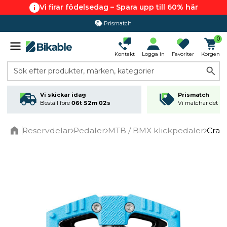
Vi firar födelsedag – Spara upp till 60% här
Prismatch
0
Kontakt
Logga in
Favoriter
Korgen
Sök efter produkter, märken, kategorier
Vi skickar idag
Prismatch
Beställ före
06t 52m 02s
Vi matchar det läg
Reservdelar
Pedaler
MTB / BMX klickpedaler
Cran
Home