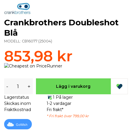
Crankbrothers Doubleshot
Blå
MODELL:
CB16077
(
25004
)
853,98 kr
-
+
Lägg i varukorg
Lagerstatus
1 På lager
Skickas inom
1-2 vardagar
Fraktkostnad
Fri frakt*
* Fri frakt över 799,00 kr
GoWish