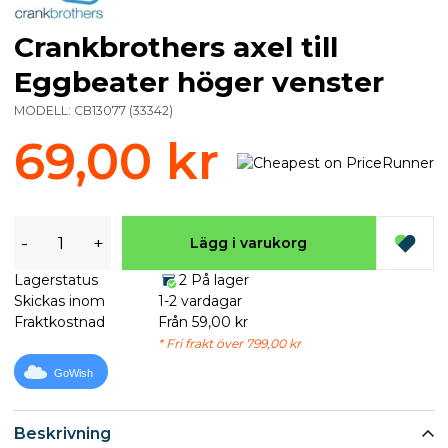
Crankbrothers axel till
Eggbeater höger venster
MODELL:
CB13077
(
33342
)
69,00 kr
-
+
Lägg i varukorg
Lagerstatus
2 På lager
Skickas inom
1-2 vardagar
Fraktkostnad
Från 59,00 kr
* Fri frakt över 799,00 kr
GoWish
Beskrivning