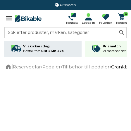
Prismatch
0
Kontakt
Logga in
Favoriter
Korgen
Sök efter produkter, märken, kategorier
Vi skickar idag
Prismatch
Beställ före
08t 26m 12s
Vi matchar det läg
Reservdelar
Pedaler
Tillbehör till pedaler
Crankbro
Home