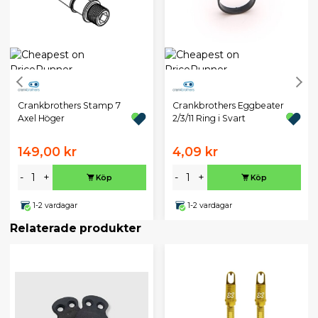
Crankbrothers Stamp 7
Crankbrothers Eggbeater
Axel Höger
2/3/11 Ring i Svart
149,00 kr
4,09 kr
-
+
-
+
Köp
Köp
1-2 vardagar
1-2 vardagar
Relaterade produkter