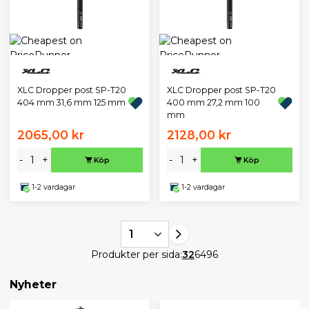
XLC Dropper post SP-T20
XLC Dropper post SP-T20
404 mm 31,6 mm 125 mm
400 mm 27,2 mm 100
mm
2065,00 kr
2128,00 kr
-
+
-
+
Köp
Köp
1-2 vardagar
1-2 vardagar
1
Produkter per sida:
32
64
96
Nyheter