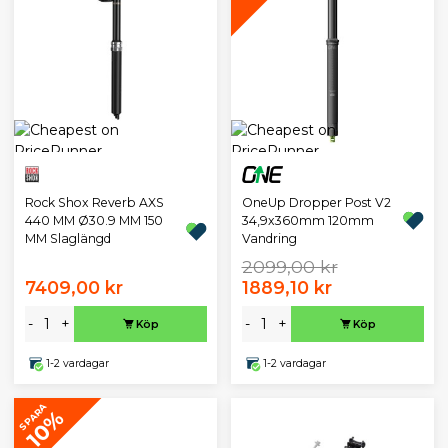
OneUp Dropper Post V2
Rock Shox Reverb AXS
34,9x360mm 120mm
440 MM Ø30.9 MM 150
Vandring
MM Slaglängd
2099,00 kr
7409,00 kr
1889,10 kr
-
+
-
+
Köp
Köp
1-2 vardagar
1-2 vardagar
SPARA
10%