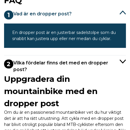
FAQ
Vad är en dropper post?
1
En dropper post är en justerbar sadelstolpe som du
snabbt kan justera upp eller ner medan du cyklar.
Vilka fördelar finns det med en dropper
2
post?
Uppgradera din
mountainbike med en
dropper post
Om du är en passionerad mountainbiker vet du hur viktigt
det är att ha rätt utrustning. Att cykla med en dropper post
har blivit otroligt populär bland MTB-cyklister eftersom den