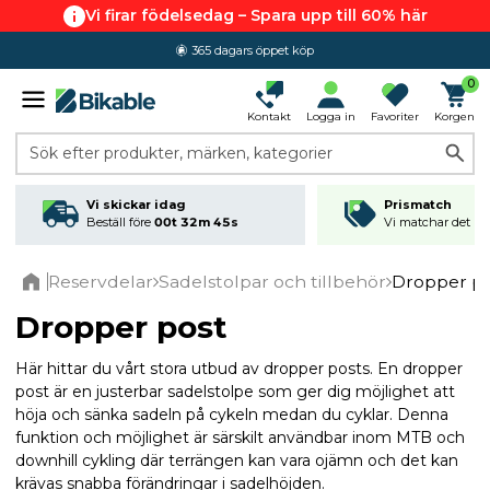
Vi firar födelsedag – Spara upp till 60% här
365 dagars öppet köp
4.6 av 5.0
0
Kontakt
Logga in
Favoriter
Korgen
Sök efter produkter, märken, kategorier
Vi skickar idag
Prismatch
Beställ före
00t 32m 45s
Vi matchar det läg
Reservdelar
Sadelstolpar och tillbehör
Dropper po
Home
Dropper post
Här hittar du vårt stora utbud av dropper posts. En dropper
post är en justerbar sadelstolpe som ger dig möjlighet att
höja och sänka sadeln på cykeln medan du cyklar. Denna
funktion och möjlighet är särskilt användbar inom MTB och
downhill cykling där terrängen kan vara ojämn och det kan
krävas snabba förändringar i sadelhöjden.