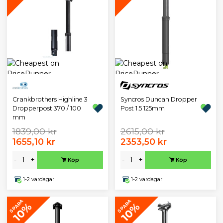
Crankbrothers Highline 3
Syncros Duncan Dropper
Dropperpost 370 / 100
Post 1.5 125mm
mm
1839,00 kr
2615,00 kr
1655,10 kr
2353,50 kr
-
+
-
+
Köp
Köp
1-2 vardagar
1-2 vardagar
SPARA
SPARA
10%
10%