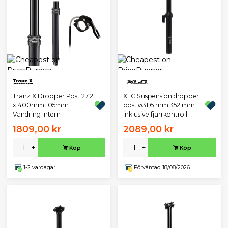
Tranz X Dropper Post 27,2
XLC Suspension dropper
x 400mm 105mm
post ø31,6 mm 352 mm
Vandring Intern
inklusive fjärrkontroll
1809,00 kr
2089,00 kr
-
+
-
+
Köp
Köp
1-2 vardagar
Förväntad 18/08/2026