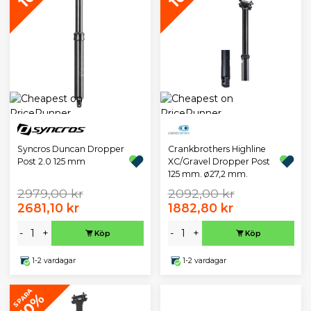
Crankbrothers Highline
Syncros Duncan Dropper
XC/Gravel Dropper Post
Post 2.0 125 mm
125 mm. ø27,2 mm.
2979,00 kr
2092,00 kr
2681,10 kr
1882,80 kr
-
+
-
+
Köp
Köp
1-2 vardagar
1-2 vardagar
SPARA
10%