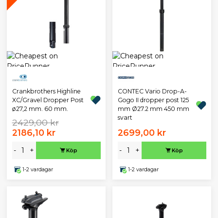
Crankbrothers Highline
CONTEC Vario Drop-A-
XC/Gravel Dropper Post
Gogo II dropper post 125
ø27,2 mm. 60 mm.
mm Ø27.2 mm 450 mm
svart
2429,00 kr
2186,10 kr
2699,00 kr
-
+
-
+
Köp
Köp
1-2 vardagar
1-2 vardagar