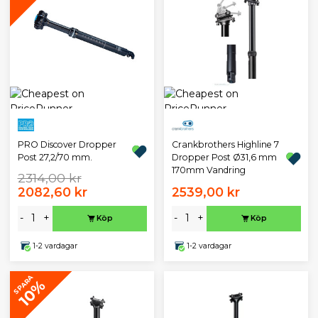
PRO Discover Dropper
Crankbrothers Highline 7
Post 27,2/70 mm.
Dropper Post Ø31,6 mm
170mm Vandring
2314,00 kr
2082,60 kr
2539,00 kr
-
+
-
+
Köp
Köp
1-2 vardagar
1-2 vardagar
SPARA
10%