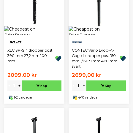
XLC SP-S14 dropper post
CONTEC Vario Drop-A-
390 mm 27,2 mm 100
Gogo II dropper post 150
mm
mm Ø30.9 mm 460 mm
svart
2099,00 kr
2699,00 kr
-
+
-
+
Köp
Köp
1-2 vardagar
4-10 vardagar