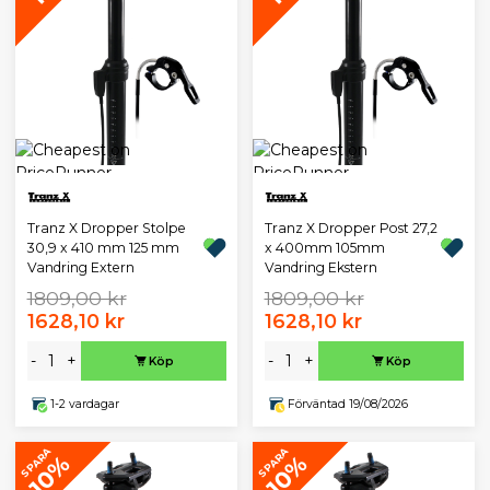
Tranz X Dropper Stolpe
Tranz X Dropper Post 27,2
30,9 x 410 mm 125 mm
x 400mm 105mm
Vandring Extern
Vandring Ekstern
1809,00 kr
1809,00 kr
1628,10 kr
1628,10 kr
-
+
-
+
Köp
Köp
1-2 vardagar
Förväntad 19/08/2026
SPARA
SPARA
10%
10%