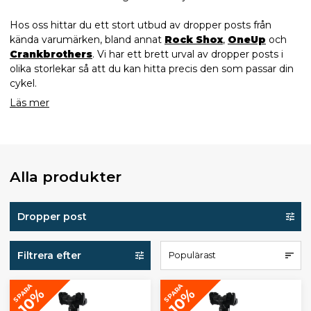
Hos oss hittar du ett stort utbud av dropper posts från
kända varumärken, bland annat
Rock Shox
,
OneUp
och
Crankbrothers
. Vi har ett brett urval av dropper posts i
olika storlekar så att du kan hitta precis den som passar din
cykel.
Läs mer
Alla produkter
Dropper post
Filtrera efter
Populärast
SPARA
SPARA
10%
10%