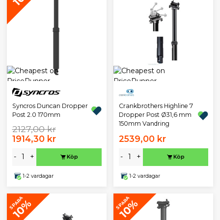
Crankbrothers Highline 7
Syncros Duncan Dropper
Dropper Post Ø31,6 mm
Post 2.0 170mm
150mm Vandring
2127,00 kr
1914,30 kr
2539,00 kr
-
+
-
+
Köp
Köp
1-2 vardagar
1-2 vardagar
SPARA
SPARA
10%
10%