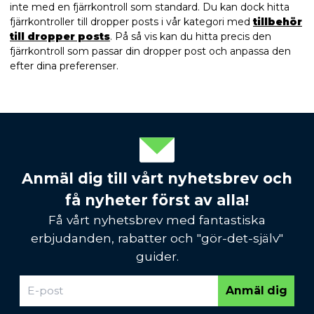
inte med en fjärrkontroll som standard. Du kan dock hitta
fjärrkontroller till dropper posts i vår kategori med
tillbehör
till dropper posts
. På så vis kan du hitta precis den
fjärrkontroll som passar din dropper post och anpassa den
efter dina preferenser.
Anmäl dig till vårt nyhetsbrev och
få nyheter först av alla!
Få vårt nyhetsbrev med fantastiska
erbjudanden, rabatter och "gör-det-själv"
guider.
Anmäl dig