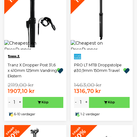
Tranz X Dropper Post 31,6
PRO LT MTB Droppstolpe
x 410mm 125mm Vandring
ø30,9mm 150mm Travel
Ekstern
2119,00 kr
1463,00 kr
1907,10 kr
1316,70 kr
-
+
-
+
Köp
Köp
6-10 vardagar
1-2 vardagar
SPARA
SPARA
10%
10%