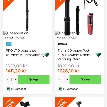
PRO LT Droppstolpe
Tranz X Dropper Post
ø31,6mm 150mm vandring
30,9 x 420mm 125mm
Vandring Intern
1568,00 kr
1809,00 kr
1411,20 kr
1628,10 kr
-
+
-
+
Köp
Köp
1-2 vardagar
1-2 vardagar
SPARA
SPARA
10%
10%