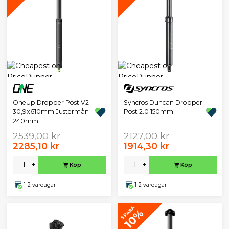
OneUp Dropper Post V2
Syncros Duncan Dropper
30,9x610mm Justermån
Post 2.0 150mm
240mm
2539,00 kr
2127,00 kr
2285,10 kr
1914,30 kr
-
+
-
+
Köp
Köp
1-2 vardagar
1-2 vardagar
SPARA
10%