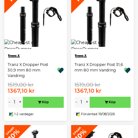
Tranz X Dropper Post
Tranz X Dropper Post 31,6
30,9 mm 80 mm
mm 80 mm Vandring
Vandring
1519,00 kr
1519,00 kr
1367,10 kr
1367,10 kr
-
+
-
+
Köp
Köp
1-2 vardagar
Förväntad 19/08/2026
SPARA
SPARA
10%
10%