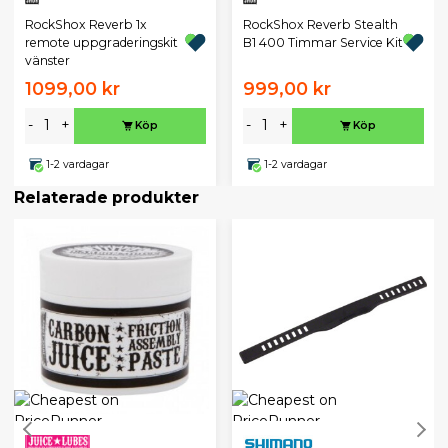
RockShox Reverb 1x
RockShox Reverb Stealth
remote uppgraderingskit
B1 400 Timmar Service Kit
vänster
1099,00 kr
999,00 kr
-
+
-
+
Köp
Köp
1-2 vardagar
1-2 vardagar
Relaterade produkter