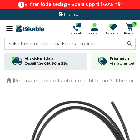
Vi firar födelsedag – Spara upp till 60% här
Prismatch
0
Kontakt
Logga in
Favoriter
Korgen
Sök efter produkter, märken, kategorier
Vi skickar idag
Prismatch
Beställ före
08t 30m 32s
Vi matchar det läg
Reservdelar
Sadelstolpar och tillbehör
Tillbehör t
Home