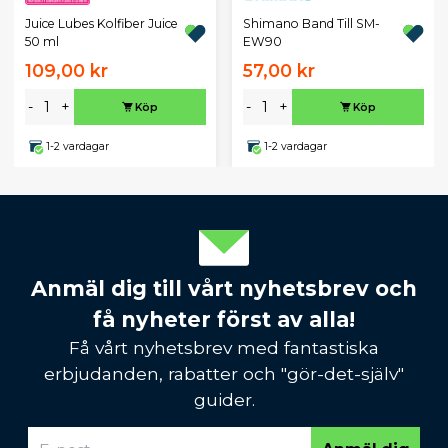
Juice Lubes Kolfiber Juice
Shimano Band Till SM-
50 ml
EW90
109,00 kr
57,00 kr
-
+
-
+
Köp
Köp
1-2 vardagar
1-2 vardagar
Anmäl dig till vårt nyhetsbrev och
få nyheter först av alla!
Få vårt nyhetsbrev med fantastiska
erbjudanden, rabatter och "gör-det-själv"
guider.