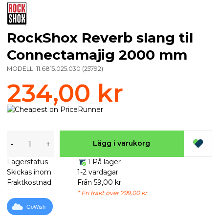
RockShox Reverb slang til
Connectamajig 2000 mm
MODELL:
11.6815.025.030
(
25792
)
234,00 kr
-
+
Lägg i varukorg
Lagerstatus
1 På lager
Skickas inom
1-2 vardagar
Fraktkostnad
Från 59,00 kr
* Fri frakt över 799,00 kr
GoWish