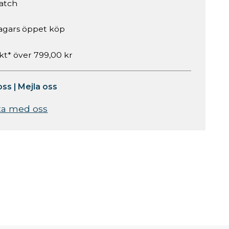
atch
agars öppet köp
akt* över 799,00 kr
oss
|
Mejla oss
ta med oss