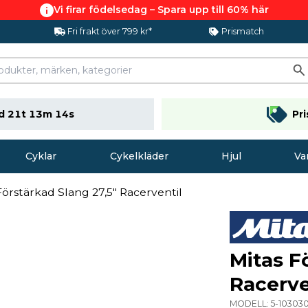
Vi firar födelsedag – Spara upp till 60% här
Fri frakt över 799 kr*
Prismatch
d 21t 13m 14s
Pr
Cyklar
Cykelkläder
Hjul
Va
Förstärkad Slang 27,5" Racerventil
Mitas F
Racerve
MODELL:
5-103030