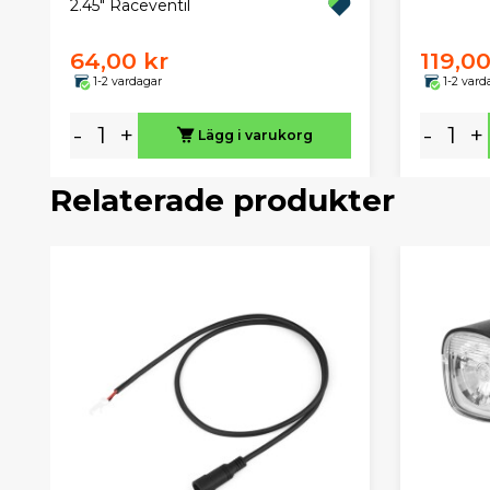
2.45" Raceventil
64,00 kr
119,00
1-2 vardagar
1-2 vard
-
+
-
+
Lägg i varukorg
Relaterade produkter