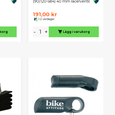
(90/120-584) 40 mm racerventil
191,00 kr
1-2 vardagar
-
+
ukorg
Lägg i varukorg