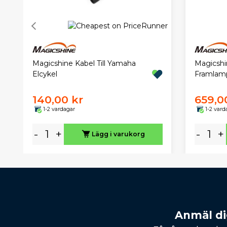
Magicshine Kabel Till Yamaha
Magicshi
Elcykel
Framlam
140,00 kr
659,0
1-2 vardagar
1-2 vard
-
+
-
+
Lägg i varukorg
Anmäl dig