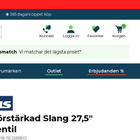
365 dagars öppet köp
0
Kontakt
Logga in
Favoriter
Korgen
ismatch
Vi matchar det lägsta priset*
rumärken
Outlet
Erbjudanden %
örstärkad Slang 27,5"
ntil
18-112
(
26580
)