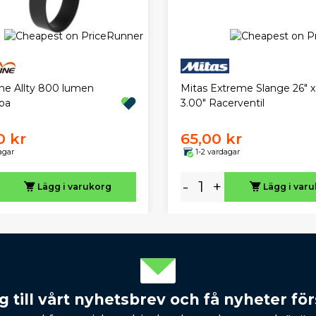
ne Allty 800 lumen
Mitas Extreme Slange 26" x 
pa
3.00" Racerventil
0 kr
65,00 kr
agar
1-2 vardagar
-
+
Lägg i varukorg
Lägg i var
 till vårt nyhetsbrev och få nyheter förs