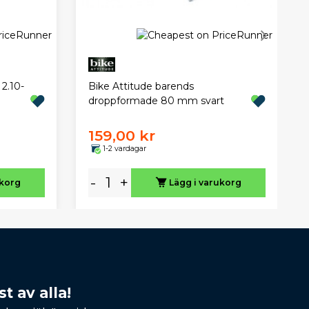
2.10-
Bike Attitude barends
droppformade 80 mm svart
159,00 kr
1-2 vardagar
-
+
ukorg
Lägg i varukorg
t av alla!