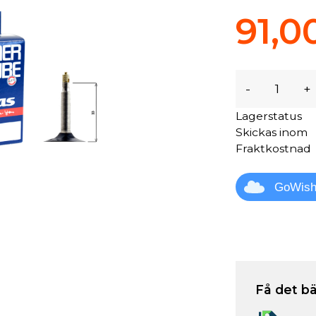
91,0
-
+
Lagerstatus
Skickas inom
Fraktkostnad
GoWis
Få det bä