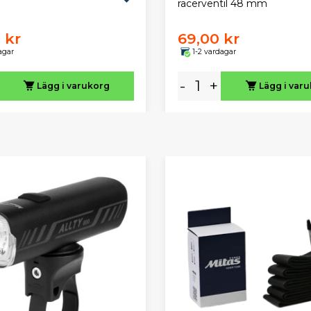
racerventil 48 mm
 kr
69,00 kr
agar
1-2 vardagar
-
+
Lägg i varukorg
Lägg i var