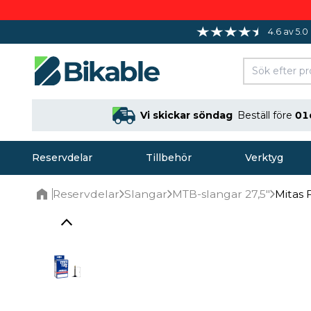
4.6 av 5.0
Vi skickar söndag
Beställ före
01
Reservdelar
Tillbehör
Verktyg
Reservdelar
Slangar
MTB-slangar 27,5"
Mitas 
Home