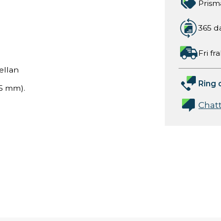
Prism
365 d
Fri fr
ellan
Ring 
75 mm).
Chat