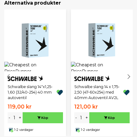
Alternativa produkter
Schwalbe slang 14"x1,25-
Schwalbe slang 14 x 1,75-
1,60 (32/40-254) 40 mm
2,50 (47-60x254) med
autoventil
40mm Autoventil AV2L
119,00 kr
121,00 kr
-
+
-
+
Köp
Köp
1-2 vardagar
1-2 vardagar