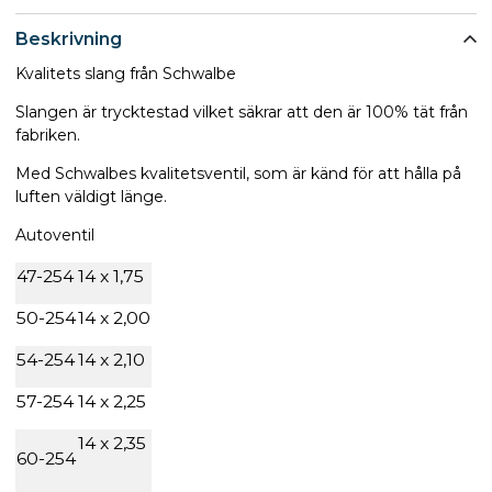
Beskrivning
Kvalitets slang från Schwalbe
Slangen är trycktestad vilket säkrar att den är 100% tät från
fabriken.
Med Schwalbes kvalitetsventil, som är känd för att hålla på
luften väldigt länge.
Autoventil
47-254
14 x 1,75
50-254
14 x 2,00
54-254
14 x 2,10
57-254
14 x 2,25
14 x 2,35
60-254