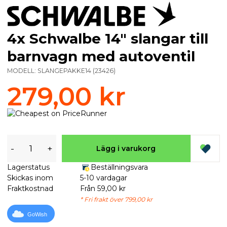
4x Schwalbe 14" slangar till
barnvagn med autoventil
MODELL:
SLANGEPAKKE14
(
23426
)
279,00 kr
-
+
Lägg i varukorg
Lagerstatus
Beställningsvara
Skickas inom
5-10 vardagar
Fraktkostnad
Från 59,00 kr
* Fri frakt över 799,00 kr
GoWish