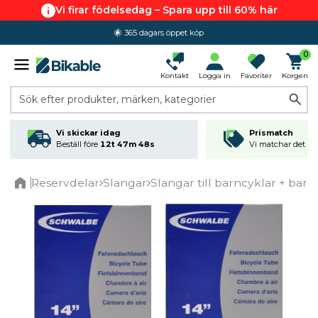
Vi firar födelsedag – Spara upp till 60% här
365 dagars öppet köp
0
Kontakt
Logga in
Favoriter
Korgen
Sök efter produkter, märken, kategorier
Vi skickar idag
Prismatch
Beställ före
12t 47m 47s
Vi matchar det läg
Reservdelar
Slangar
Slangar till barncyklar + bar
Home