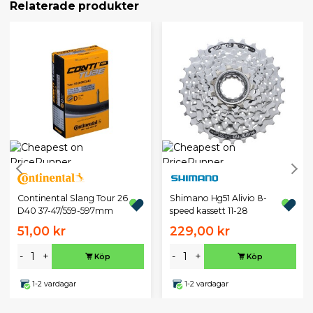
Relaterade produkter
Continental Slang Tour 26
Shimano Hg51 Alivio 8-
D40 37-47/559-597mm
speed kassett 11-28
51,00 kr
229,00 kr
-
+
-
+
Köp
Köp
1-2 vardagar
1-2 vardagar