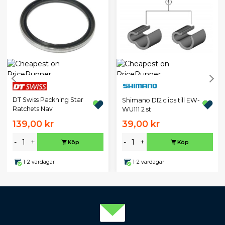
DT Swiss Packning Star
Shimano DI2 clips till EW-
Ratchets Nav
WU111 2 st
139,00 kr
39,00 kr
-
+
-
+
Köp
Köp
1-2 vardagar
1-2 vardagar