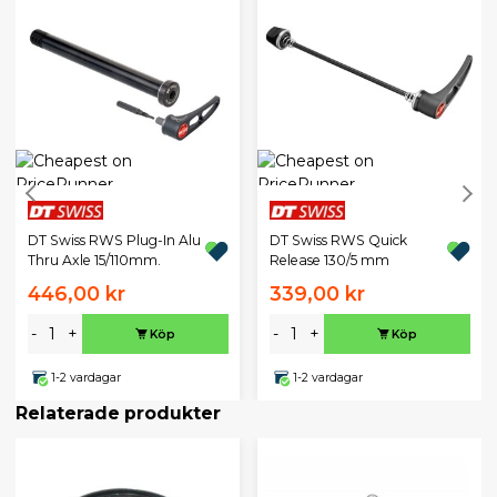
DT Swiss RWS Plug-In Alu
DT Swiss RWS Quick
Thru Axle 15/110mm.
Release 130/5 mm
446,00 kr
339,00 kr
-
+
-
+
Köp
Köp
1-2 vardagar
1-2 vardagar
Relaterade produkter