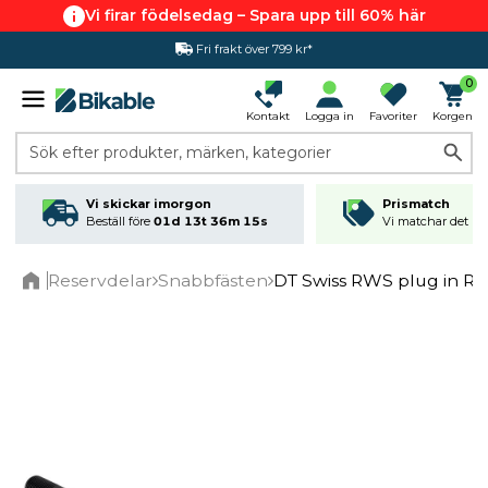
Vi firar födelsedag – Spara upp till 60% här
Fri frakt över 799 kr*
Prismatch
0
Kontakt
Logga in
Favoriter
Korgen
Sök efter produkter, märken, kategorier
Vi skickar imorgon
Prismatch
Beställ före
01d 13t 36m 14s
Vi matchar det läg
Reservdelar
Snabbfästen
DT Swiss RWS plug in R
Home