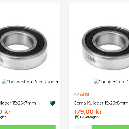
llager 15x26x7mm
Cema Kullager 15x26x8mm
0 kr
179,00 kr
agar
1-2 vardagar