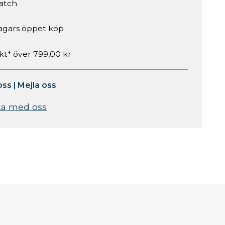
atch
agars öppet köp
akt* över 799,00 kr
oss
|
Mejla oss
ta med oss