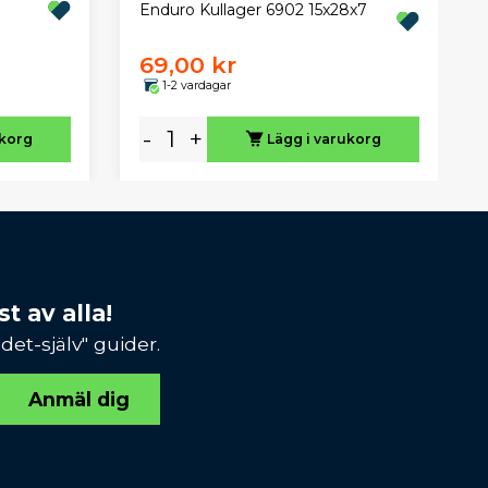
Enduro Kullager 6902 15x28x7
69,00 kr
1-2 vardagar
-
+
ukorg
Lägg i varukorg
t av alla!
et-själv" guider.
Anmäl dig