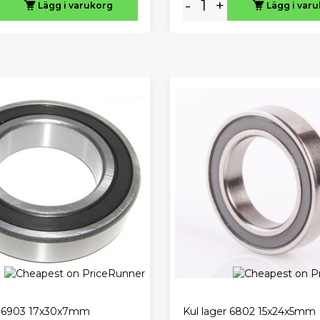
-
+
Lägg i varukorg
Lägg i var
r 6903 17x30x7mm
Kul lager 6802 15x24x5mm