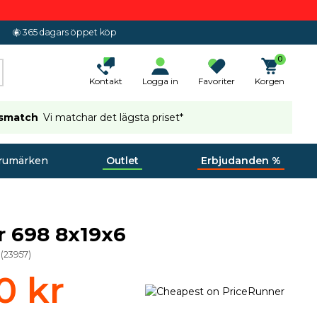
365 dagars öppet köp
0
Kontakt
Logga in
Favoriter
Korgen
ismatch
Vi matchar det lägsta priset*
rumärken
Outlet
Erbjudanden %
r 698 8x19x6
(
23957
)
0 kr