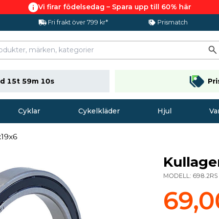
Vi firar födelsedag – Spara upp till 60% här
Fri frakt över 799 kr*
Prismatch
d 15t 59m 09s
Pr
Cyklar
Cykelkläder
Hjul
Va
x19x6
Kullage
MODELL:
698.2RS
69,0