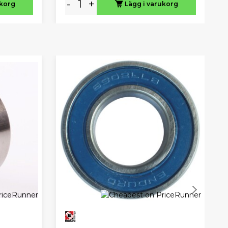
-
+
ukorg
Lägg i varukorg