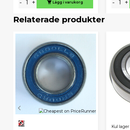
-
+
-
+
Lägg i varukorg
Relaterade produkter
Kul lage