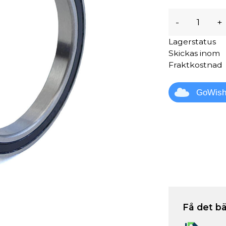
-
+
Lagerstatus
Skickas inom
Fraktkostnad
GoWis
Få det bä