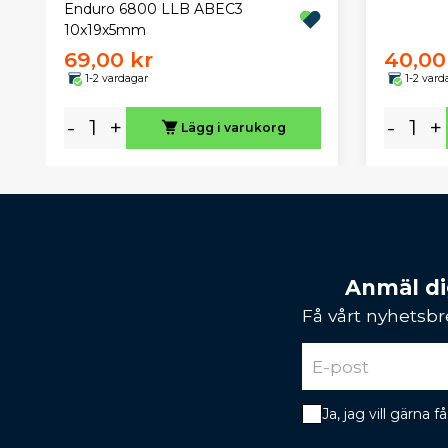
Enduro 6800 LLB ABEC3
10x19x5mm
69,00 kr
40,00
1-2 vardagar
1-2 vard
-
+
-
+
Lägg i varukorg
Anmäl dig
Få vårt nyhetsbr
Ja, jag vill gärna