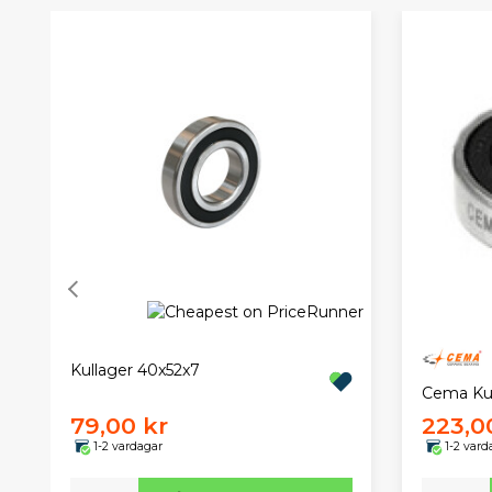
Kullager 40x52x7
Cema Ku
79,00 kr
223,0
1-2 vardagar
1-2 vard