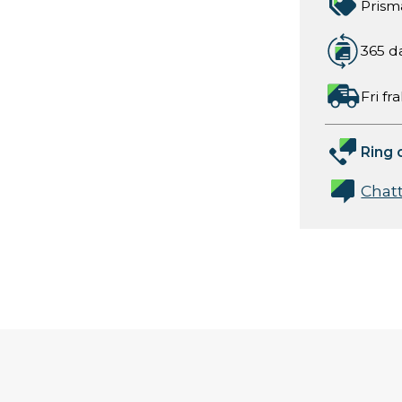
Prism
365 d
Fri fr
Ring 
Chat