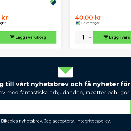
 kr
40,00 kr
agar
1-2 vardagar
-
+
Lägg i varukorg
Lägg i var
 till vårt nyhetsbrev och få nyheter förs
ev med fantastiska erbjudanden, rabatter och "gör-d
 få Bikables nyhetsbrev. Jag accepterar.
Integritetspolicy
.