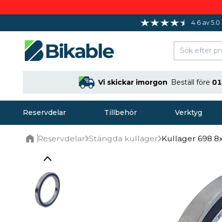
4.6 av 5.0
Vi skickar imorgon
Beställ före
01
Reservdelar
Tillbehör
Verktyg
Reservdelar
Stängda kullager
Kullager 698 8
Home