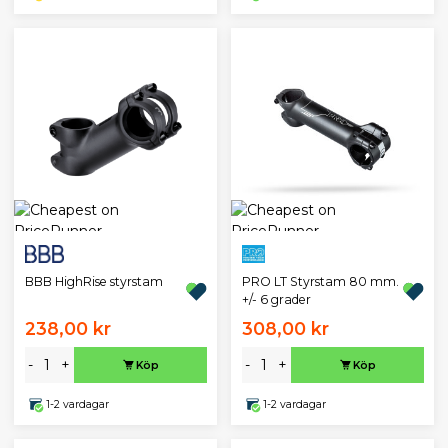
BBB HighRise styrstam
PRO LT Styrstam 80 mm.
+/- 6 grader
238,00 kr
308,00 kr
-
+
-
+
Köp
Köp
1-2 vardagar
1-2 vardagar