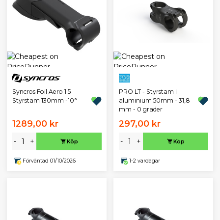
PRO LT - Styrstam i
Syncros Foil Aero 1.5
aluminium 50mm - 31,8
Styrstam 130mm -10°
mm - 0 grader
1289,00 kr
297,00 kr
-
+
-
+
Köp
Köp
Förväntad 01/10/2026
1-2 vardagar