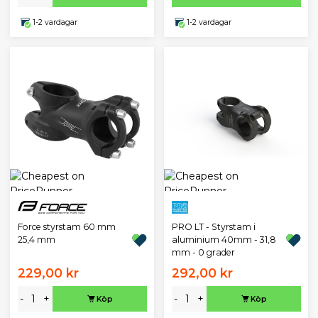
1-2 vardagar
1-2 vardagar
PRO LT - Styrstam i
Force styrstam 60 mm
aluminium 40mm - 31,8
25,4 mm
mm - 0 grader
229,00 kr
292,00 kr
-
+
-
+
Köp
Köp