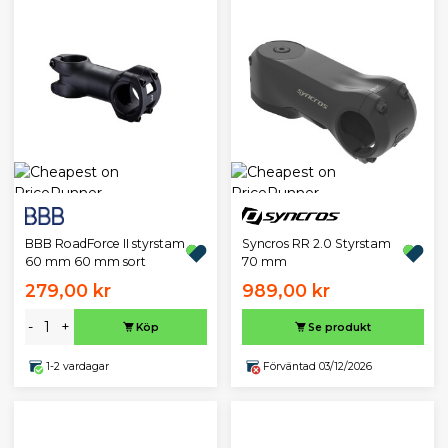
BBB RoadForce II styrstam
Syncros RR 2.0 Styrstam
60 mm 60 mm sort
70 mm
279,00 kr
989,00 kr
-
+
Köp
Se produkt
1-2 vardagar
Förväntad 03/12/2026