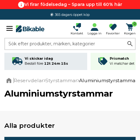
Vi firar födelsedag – Spara upp till 60% här
365 dagars öppet köp
0
Kontakt
Logga in
Favoriter
Korgen
Sök efter produkter, märken, kategorier
Vi skickar idag
Prismatch
Beställ före
12t 24m 14s
Vi matchar det läg
Reservdelar
Styrstammar
Aluminiumstyrstammar
Home
Aluminiumstyrstammar
Alla produkter