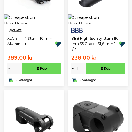
XLC ST-T14 Stam 110 mm
BBB HighRise Styrstam 110
Aluminium
mm 35 Grader 31,8 mm 1
1/8"
389,00 kr
238,00 kr
-
+
-
+
Köp
Köp
1-2 vardagar
1-2 vardagar