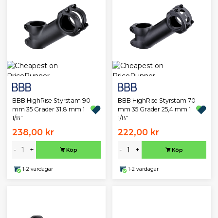
BBB HighRise Styrstam 90
BBB HighRise Styrstam 70
mm 35 Grader 31,8 mm 1
mm 35 Grader 25,4 mm 1
1/8"
1/8"
238,00 kr
222,00 kr
-
+
-
+
Köp
Köp
1-2 vardagar
1-2 vardagar