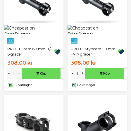
PRO LT Stam 60 mm. +/-
PRO LT Styrstam 110 mm.
6 grader
+/- 17 grader
308,00 kr
308,00 kr
-
+
-
+
Köp
Köp
1-2 vardagar
1-2 vardagar