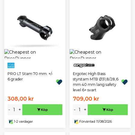
PRO LT Stam 70 mm. +/-
Ergotec High Bass
6 grader
styrstam MTB Ø31,8/28,6
mm 40 mm lang safety
level 6+ svart
308,00 kr
709,00 kr
-
+
-
+
Köp
Köp
1-2 vardagar
Förväntad 11/08/2026