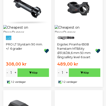
PRO LT Styrstam 90 mm.
Ergotec Piranha 650B
+/- 6 grader
framstam MTB/city
Ø31,8/28,6 mm 50 mm
lång safety level 6 svart
308,00 kr
489,00 kr
-
+
-
+
Köp
Köp
1-2 vardagar
1-2 vardagar