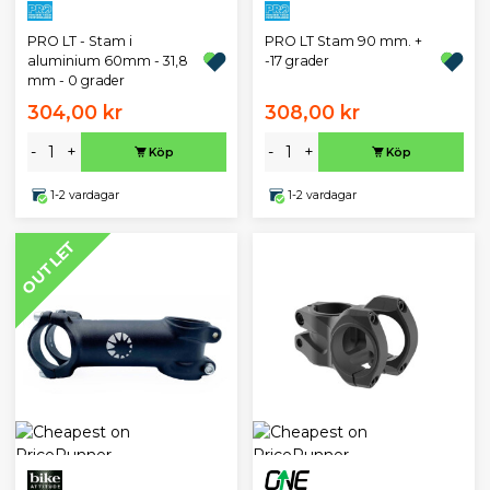
PRO LT - Stam i
PRO LT Stam 90 mm. +
aluminium 60mm - 31,8
-17 grader
mm - 0 grader
304,00 kr
308,00 kr
-
+
-
+
Köp
Köp
1-2 vardagar
1-2 vardagar
OUTLET