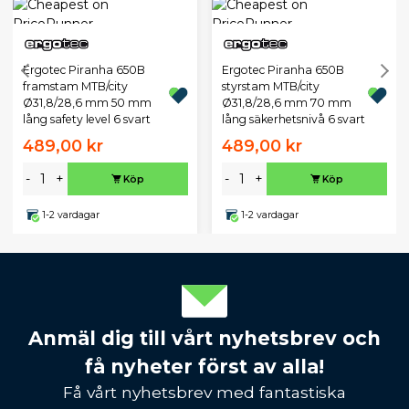
Ergotec Piranha 650B
Ergotec Piranha 650B
framstam MTB/city
styrstam MTB/city
Ø31,8/28,6 mm 50 mm
Ø31,8/28,6 mm 70 mm
lång safety level 6 svart
lång säkerhetsnivå 6 svart
489,00 kr
489,00 kr
-
+
-
+
Köp
Köp
1-2 vardagar
1-2 vardagar
Anmäl dig till vårt nyhetsbrev och
få nyheter först av alla!
Få vårt nyhetsbrev med fantastiska