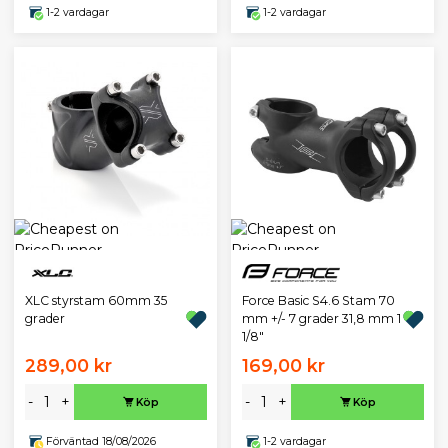
1-2 vardagar
1-2 vardagar
XLC styrstam 60mm 35
Force Basic S4.6 Stam 70
grader
mm +/- 7 grader 31,8 mm 1
1/8"
289,00 kr
169,00 kr
-
+
-
+
Köp
Köp
Förväntad 18/08/2026
1-2 vardagar