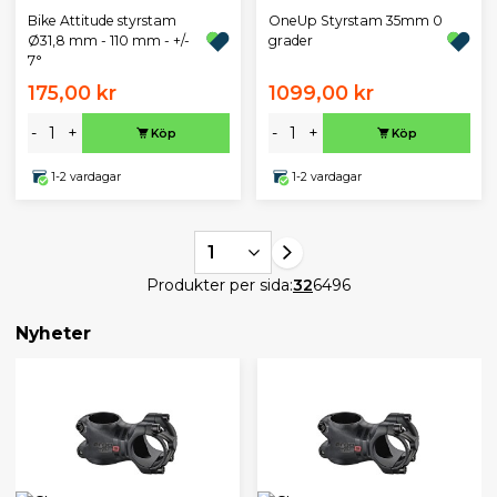
OneUp Styrstam 35mm 0
Bike Attitude styrstam
grader
Ø31,8 mm - 110 mm - +/-
7°
175,00 kr
1099,00 kr
-
+
-
+
Köp
Köp
1-2 vardagar
1-2 vardagar
1
Produkter per sida:
32
64
96
Nyheter