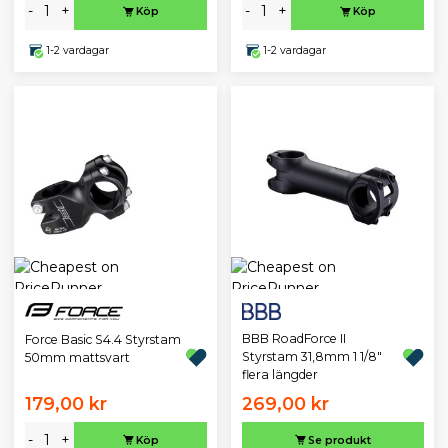
-
+
-
+
Köp
Köp
1-2 vardagar
1-2 vardagar
BBB RoadForce II
Force Basic S4.4 Styrstam
Styrstam 31,8mm 1 1/8"
50mm mattsvart
flera längder
179,00 kr
269,00 kr
-
+
Köp
Se produkt