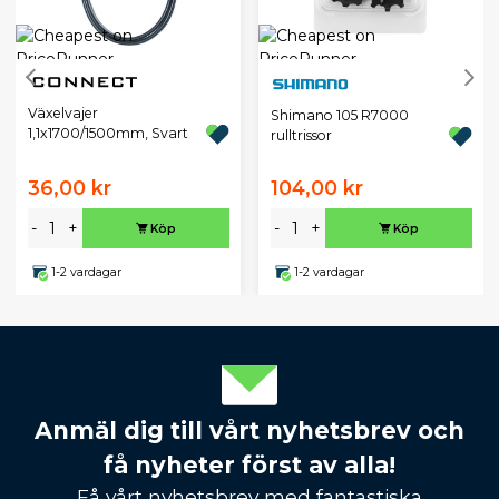
Växelvajer
Shimano 105 R7000
1,1x1700/1500mm, Svart
rulltrissor
36,00 kr
104,00 kr
-
+
-
+
Köp
Köp
1-2 vardagar
1-2 vardagar
Anmäl dig till vårt nyhetsbrev och
få nyheter först av alla!
Få vårt nyhetsbrev med fantastiska