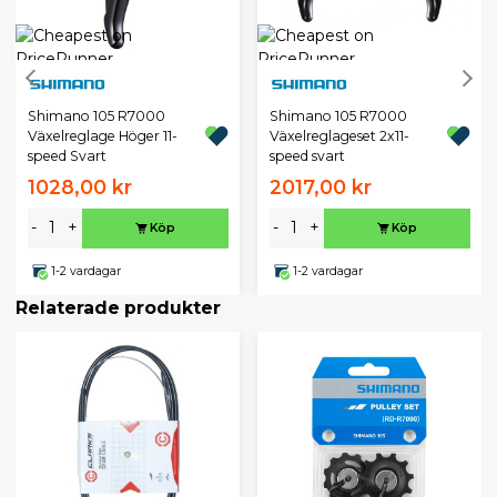
Shimano 105 R7000
Shimano 105 R7000
Växelreglage Höger 11-
Växelreglageset 2x11-
speed Svart
speed svart
1028,00 kr
2017,00 kr
-
+
-
+
Köp
Köp
1-2 vardagar
1-2 vardagar
Relaterade produkter