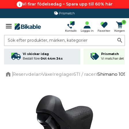
Vi firar födelsedag – Spara upp till 60% här
Prismatch
0
Kontakt
Logga in
Favoriter
Korgen
Sök efter produkter, märken, kategorier
Vi skickar idag
Prismatch
Beställ före
04t 44m 34s
Vi matchar det läg
Reservdelar
Växelreglage
STI / racer
Shimano 105 
Home