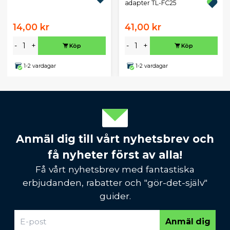
adapter TL-FC25
14,00 kr
41,00 kr
-
+
-
+
Köp
Köp
1-2 vardagar
1-2 vardagar
Anmäl dig till vårt nyhetsbrev och
få nyheter först av alla!
Få vårt nyhetsbrev med fantastiska
erbjudanden, rabatter och "gör-det-själv"
guider.
Anmäl dig