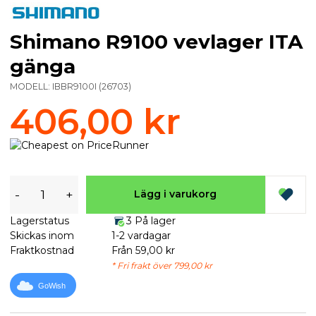
Shimano R9100 vevlager ITA
gänga
MODELL:
IBBR9100I
(
26703
)
406,00 kr
-
+
Lägg i varukorg
Lagerstatus
3 På lager
Skickas inom
1-2 vardagar
Fraktkostnad
Från 59,00 kr
* Fri frakt över 799,00 kr
GoWish