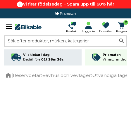
Vi firar födelsedag – Spara upp till 60% här
Prismatch
0
Kontakt
Logga in
Favoriter
Korgen
Sök efter produkter, märken, kategorier
Vi skickar idag
Prismatch
Beställ före
01t 26m 36s
Vi matchar det läg
Reservdelar
Vevhus och vevlager
Utvändiga lager
Home