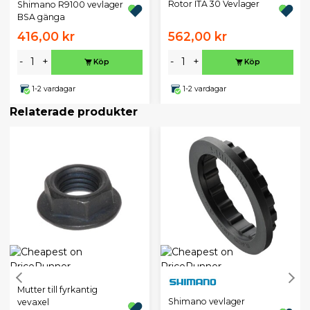
Rotor ITA 30 Vevlager
Shimano R9100 vevlager
BSA gänga
416,00 kr
562,00 kr
-
+
-
+
Köp
Köp
1-2 vardagar
1-2 vardagar
Relaterade produkter
Mutter till fyrkantig
Shimano vevlager
vevaxel