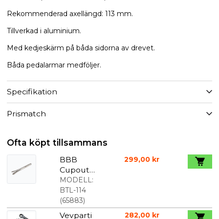
Rekommenderad axellängd: 113 mm.
Tillverkad i aluminium.
Med kedjeskärm på båda sidorna av drevet.
Båda pedalarmar medföljer.
Specifikation
Prismatch
Ofta köpt tillsammans
BBB
299,00 kr
Cupout
Utdragare
MODELL:
för
BTL-114
lagerskålar
(
65883
)
och
Vevparti
282,00 kr