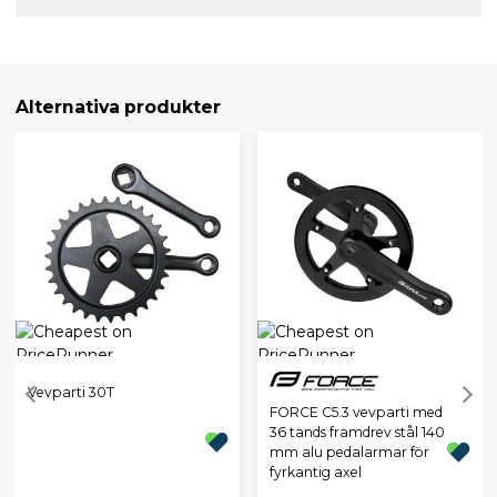
Alternativa produkter
Vevparti 30T
FORCE C5.3 vevparti med
36 tands framdrev stål 140
mm alu pedalarmar för
fyrkantig axel