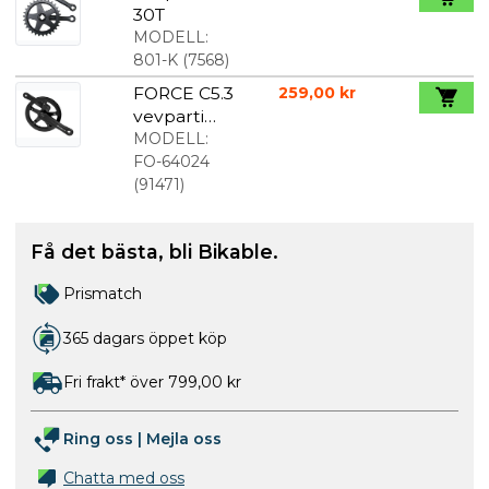
Styrbeslag
30T
MODELL:
801-K
(
7568
)
FORCE C5.3
259,00 kr
vevparti
med 36
MODELL:
tands
FO-64024
framdrev
(
91471
)
stål 140 mm
alu
Få det bästa, bli Bikable.
pedalarmar
för
Prismatch
fyrkantig
axel
365 dagars öppet köp
Fri frakt* över 799,00 kr
Ring oss
|
Mejla oss
Chatta med oss