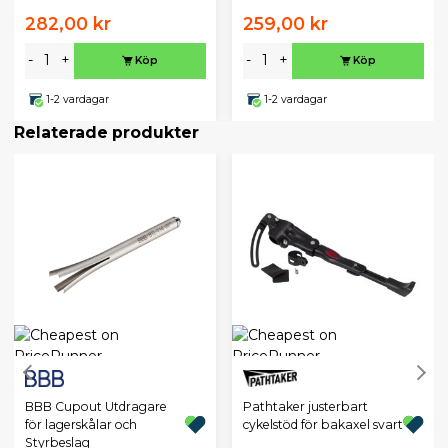
282,00 kr
259,00 kr
-
+
-
+
Köp
Köp
1-2 vardagar
1-2 vardagar
Relaterade produkter
BBB Cupout Utdragare
Pathtaker justerbart
för lagerskålar och
cykelstöd för bakaxel svart
Styrbeslag