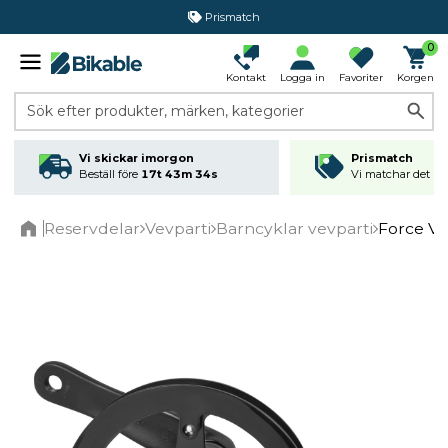
Prismatch
365 dagars öppet köp
0
Kontakt
Logga in
Favoriter
Korgen
Sök efter produkter, märken, kategorier
Vi skickar imorgon
Prismatch
Beställ före
17t 43m 34s
Vi matchar det läg
Reservdelar
Vevparti
Barncyklar vevparti
Force Ve
Home