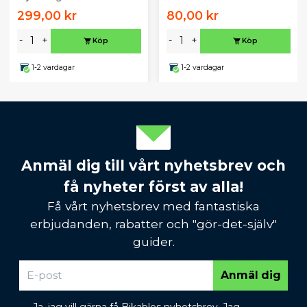
299,00 kr
80,00 kr
-
+
-
+
Köp
Köp
1-2 vardagar
1-2 vardagar
Anmäl dig till vårt nyhetsbrev och
få nyheter först av alla!
Få vårt nyhetsbrev med fantastiska
erbjudanden, rabatter och "gör-det-själv"
guider.
Anmäl dig
Ja, jag vill gärna få Bikables nyhetsbrev. Jag