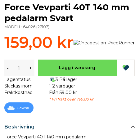
Force Vevparti 40T 140 mm
pedalarm Svart
MODELL:
64026
(
27107
)
159,00 kr
-
+
Lägg i varukorg
Lagerstatus
3 På lager
Skickas inom
1-2 vardagar
Fraktkostnad
Från 59,00 kr
* Fri frakt över 799,00 kr
GoWish
Beskrivning
Force Vevparti 40T 140 mm pedalarm.