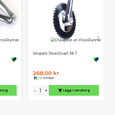
Vevparti Silver/Svart 38 T
268,00 kr
1-2 vardagar
-
+
ukorg
Lägg i varukorg