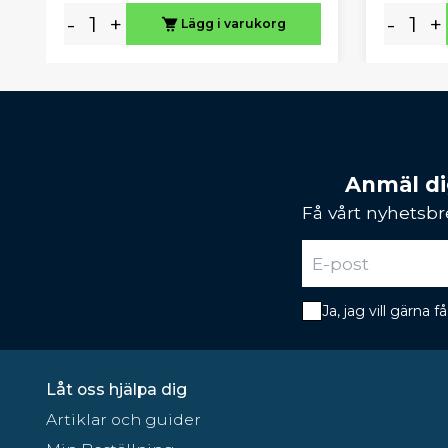
-
+
-
+
Lägg i varukorg
Anmäl dig
Få vårt nyhetsbr
Ja, jag vill gärna
Låt oss hjälpa dig
Artiklar och guider