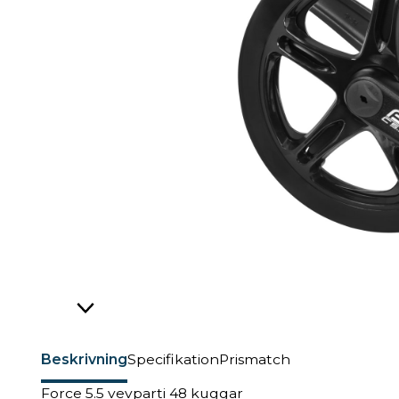
Beskrivning
Specifikation
Prismatch
Force 5.5 vevparti 48 kuggar