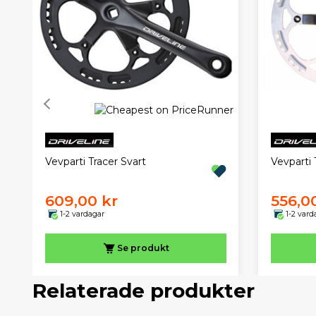
Vevparti Tracer Svart
Vevparti T
609,00 kr
556,0
1-2 vardagar
1-2 vard
Se produkt
Relaterade produkter