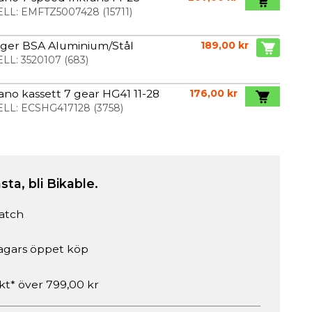
LL:
EMFTZ5007428
(
15711
)
ager BSA Aluminium/Stål
189,00 kr
LL:
3520107
(
683
)
no kassett 7 gear HG41 11-28
176,00 kr
LL:
ECSHG417128
(
3758
)
sta, bli Bikable.
atch
agars öppet köp
akt* över 799,00 kr