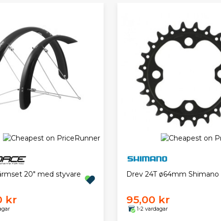
ärmset 20" med styvare
Drev 24T ø64mm Shimano
0 kr
95,00 kr
agar
1-2 vardagar