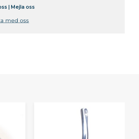
oss
|
Mejla oss
ta med oss