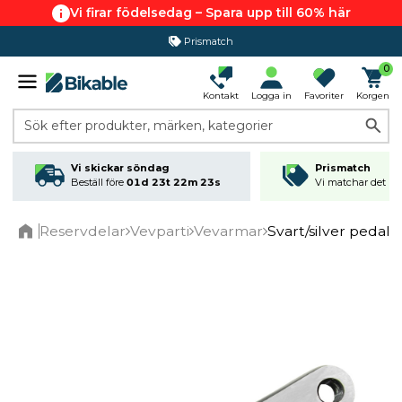
Vi firar födelsedag – Spara upp till 60% här
Prismatch
0
Kontakt
Logga in
Favoriter
Korgen
Sök efter produkter, märken, kategorier
Vi skickar söndag
Prismatch
Beställ före
01d 23t 22m 22s
Vi matchar det läg
Reservdelar
Vevparti
Vevarmar
Svart/silver pedal
Home