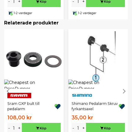
-
+
-
+
Köp
Köp
1-2 vardagar
1-2 vardagar
Relaterade produkter
Sram GXP bult till
Shimano Pedalarm Skruv
pedalarm
fyrkantsaxel
108,00 kr
35,00 kr
-
+
-
+
Köp
Köp