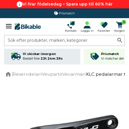
Vi firar födelsedag – Spara upp till 60% här
Prismatch
0
Kontakt
Logga in
Favoriter
Korgen
Sök efter produkter, märken, kategorier
Vi skickar imorgon
Prismatch
Beställ före
23t 24m 39s
Vi matchar det läg
Reservdelar
Vevparti
Vevarmar
XLC pedalarmar til
Home