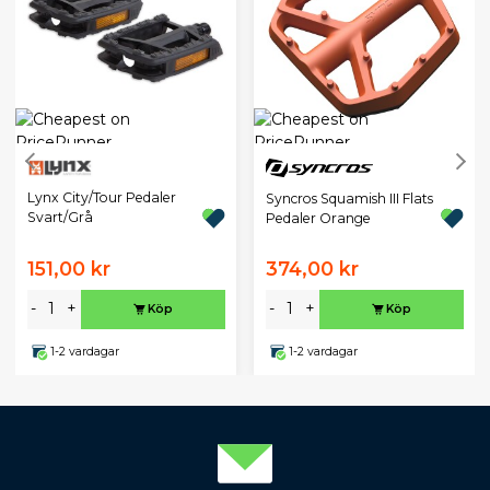
Lynx City/Tour Pedaler
Syncros Squamish III Flats
Svart/Grå
Pedaler Orange
151,00 kr
374,00 kr
-
+
-
+
Köp
Köp
1-2 vardagar
1-2 vardagar