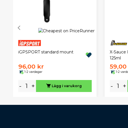
iGPSPORT standard mount
X-Sauce P
125ml
96,00 kr
59,00
1-2 vardagar
1-2 vard
-
+
-
+
Lägg i varukorg