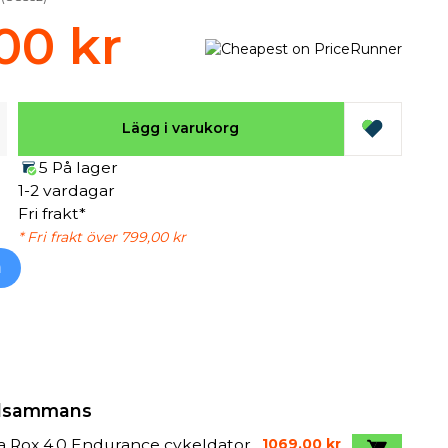
00 kr
Lägg i varukorg
5 På lager
1-2 vardagar
Fri frakt*
* Fri frakt över 799,00 kr
h
illsammans
a Rox 4.0 Endurance cykeldator
1069,00 kr