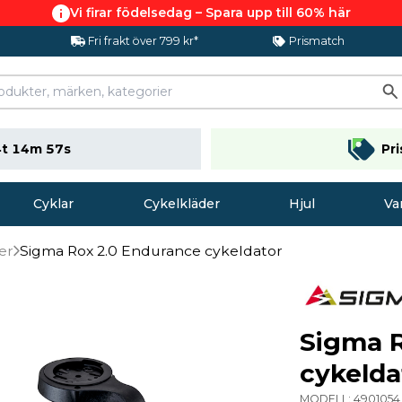
Vi firar födelsedag – Spara upp till 60% här
Fri frakt över 799 kr*
Prismatch
t 14m 56s
Pr
Cyklar
Cykelkläder
Hjul
Va
er
Sigma Rox 2.0 Endurance cykeldator
Sigma R
cykelda
MODELL:
4901054