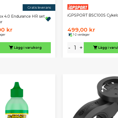
Gratis leverans
iGPSPORT BSC100S Cykeld
x 4.0 Endurance HR set
or
00 kr
499,00 kr
agar
1-2 vardagar
-
+
Lägg i varukorg
Lägg i var