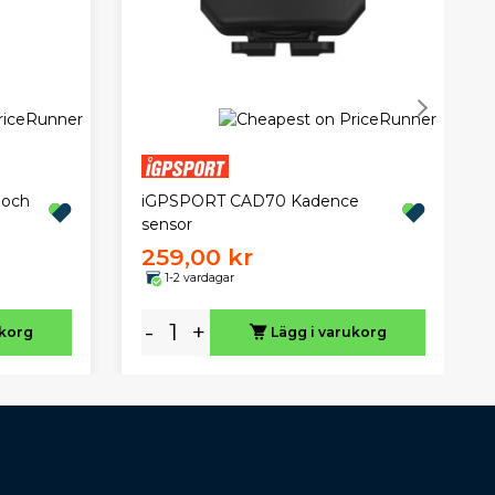
 och
iGPSPORT CAD70 Kadence
sensor
259,00 kr
1-2 vardagar
-
+
ukorg
Lägg i varukorg