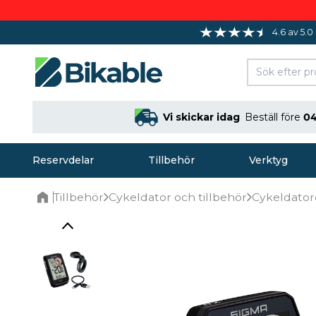
4.6 av 5.0
Vi skickar idag
Beställ före
04
Reservdelar
Tillbehör
Verktyg
Tillbehör
Cykeldator och tillbehör
Cykeldator
Home