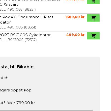
GPS svart
LL:
4901066
(
88251
)
a Rox 4.0 Endurance HR set
1369,00 kr
ldator
LL:
4901068
(
88351
)
PORT BSC100S Cykeldator
499,00 kr
LL:
BSC100S
(
72557
)
sta, bli Bikable.
atch
agars öppet köp
akt* över 799,00 kr