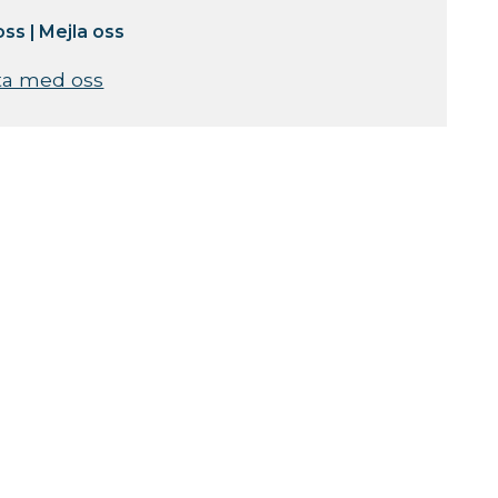
oss
|
Mejla oss
ta med oss