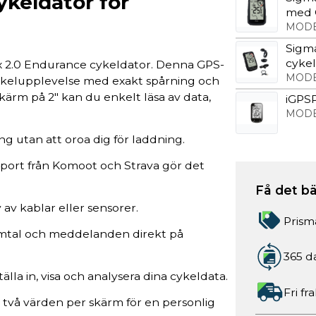
keldator för
med 
MODE
Sigm
cyke
x 2.0 Endurance cykeldator. Denna GPS-
MODE
cykelupplevelse med exakt spårning och
ärm på 2" kan du enkelt läsa av data,
iGPS
MODE
ing utan att oroa dig för laddning.
mport från Komoot och Strava gör det
Få det bä
 av kablar eller sensorer.
Prism
samtal och meddelanden direkt på
365 d
lla in, visa och analysera dina cykeldata.
Fri fr
d två värden per skärm för en personlig