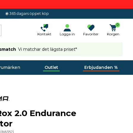
365 dagars öppet köp
0
Kontakt
Logga in
Favoriter
Korgen
ismatch
Vi matchar det lägsta priset*
rumärken
Outlet
Erbjudanden %
ox 2.0 Endurance
tor
(
88352
)