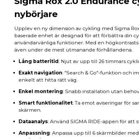
Sigma Rox 2.0 Endurance cy
nybörjare
Upplev en ny dimension av cykling med Sigma Ro
baserade enhet är designad för att förbättra din 
användarvänliga funktioner. Med en högkontrastsk
även under de mest utmanande förhållandena.
Lång batteritid
: Njut av upp till 26 timmars cykl
Exakt navigation
: "Search & Go"-funktion och i
enkelt att hitta rätt väg.
Enkel montering
: Snabb installation utan behov
Smart funktionalitet
: Ta emot aviseringar för 
skärmen.
Dataanalys
: Använd SIGMA RIDE-appen för att stä
Anpassning
: Anpassa upp till 6 skärmbilder me