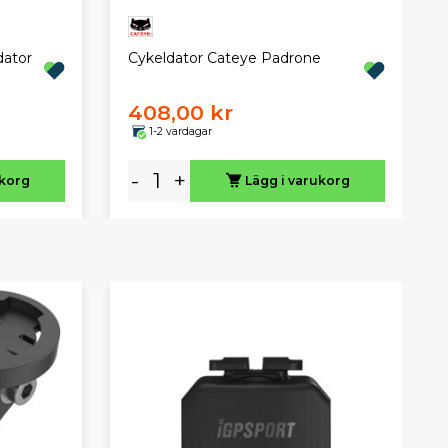
ator
Cykeldator Cateye Padrone
408,00 kr
1-2 vardagar
-
+
ukorg
Lägg i varukorg