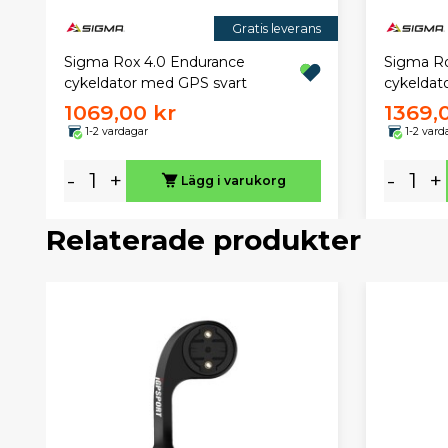
Gratis leverans
Sigma Rox 4.0 Endurance
Sigma Ro
cykeldator med GPS svart
cykeldat
1069,00 kr
1369,
1-2 vardagar
1-2 vard
-
+
-
+
Lägg i varukorg
Relaterade produkter