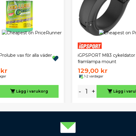
rolube vax för alla väder
iGPSPORT M83 cykeldator
framlampa mount
 kr
129,00 kr
agar
1-2 vardagar
-
+
Lägg i varukorg
Lägg i var