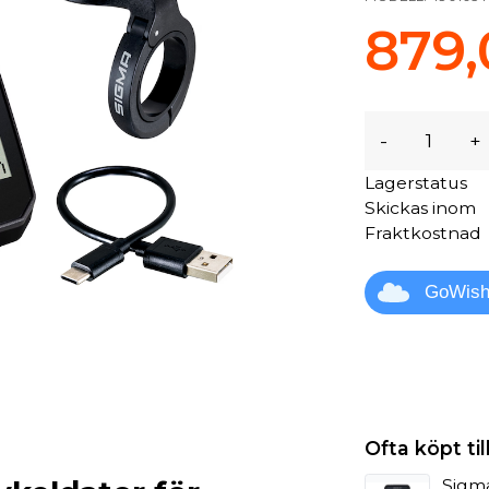
879,
-
+
Lagerstatus
Skickas inom
Fraktkostnad
GoWis
Ofta köpt t
Sigm