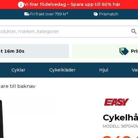
Vi firar födelsedag – Spara upp till 60% här
Fri frakt över 799 kr*
Prismatch
t 16m 29s
Pr
Cyklar
Cykelkläder
Hjul
Va
are till baknav
Cykelhål
MODELL:
5670401