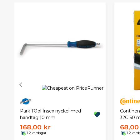
Park TOol Insex nyckel med
Continen
handtag 10 mm
32C 60
168,00 kr
68,00
1-2 vardagar
1-2 vard