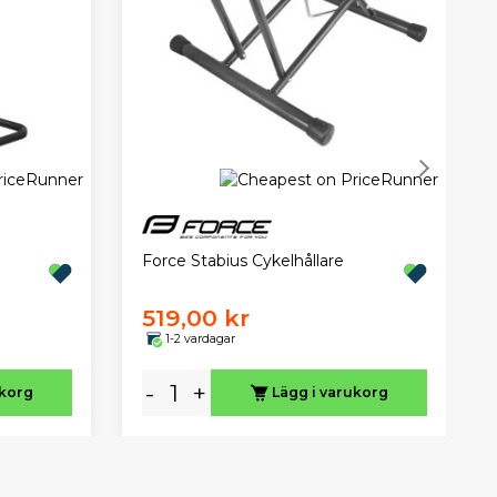
Force Stabius Cykelhållare
519,00 kr
1-2 vardagar
-
+
ukorg
Lägg i varukorg