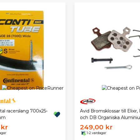
tal racerslang 700x25-
Avid Bromsklossar till Elixir,
 mm
och DB Organiska Alumini
 kr
249,00 kr
agar
1-2 vardagar