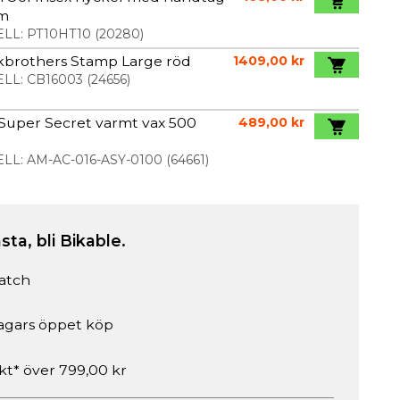
m
LL:
PT10HT10
(
20280
)
kbrothers Stamp Large röd
1409,00 kr
LL:
CB16003
(
24656
)
 Super Secret varmt vax 500
489,00 kr
LL:
AM-AC-016-ASY-0100
(
64661
)
sta, bli Bikable.
atch
agars öppet köp
akt* över 799,00 kr