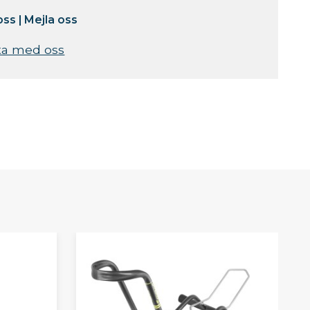
oss
|
Mejla oss
ta med oss