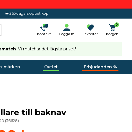
365 dagars öppet köp
0
Kontakt
Logga in
Favoriter
Korgen
ismatch
Vi matchar det lägsta priset*
rumärken
Outlet
Erbjudanden %
lare till baknav
40
(
36628
)