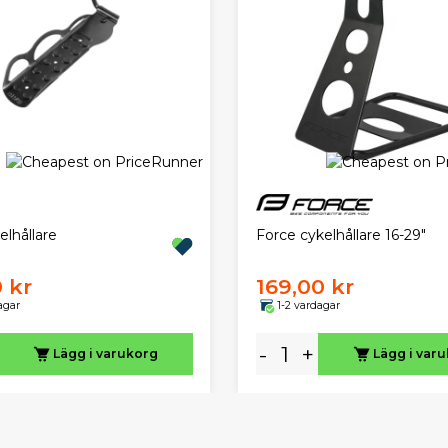
Force cykelhållare 16-29"
lhållare
 kr
169,00 kr
agar
1-2 vardagar
-
+
Lägg i varukorg
Lägg i var