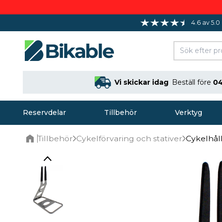
4.6 av 5.0
Vi skickar idag
Beställ före
04
Reservdelar
Tillbehör
Verktyg
Tillbehör
Cykelförvaring och stativer
Cykelhåll
Home