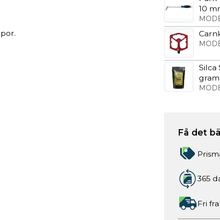
10 m
MODE
por.
Carn
MODE
Silca
gram
MODE
Få det bä
Prism
365 d
Fri fr