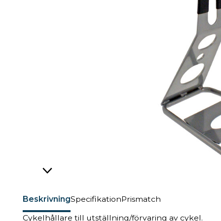
Beskrivning
Specifikation
Prismatch
Cykelhållare till utställning/förvaring av cykel.