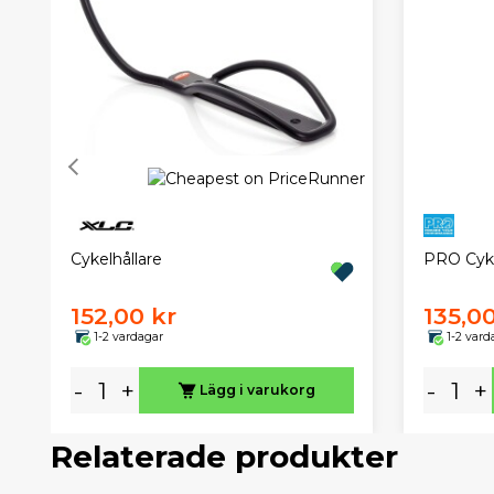
Cykelhållare
PRO Cyke
152,00 kr
135,00
1-2 vardagar
1-2 vard
-
+
-
+
Lägg i varukorg
Relaterade produkter