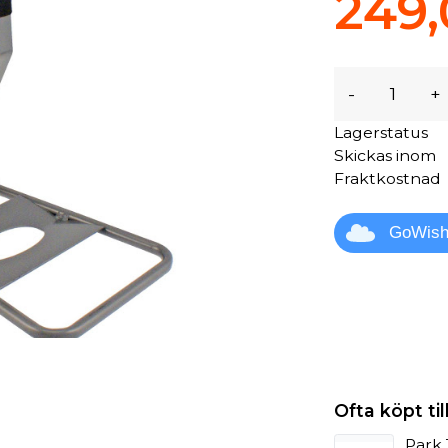
249,
-
+
Lagerstatus
Skickas inom
Fraktkostnad
GoWis
Ofta köpt t
Park