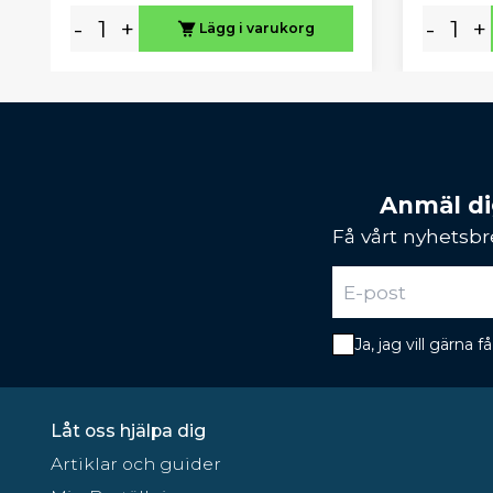
-
+
-
+
Lägg i varukorg
Anmäl dig
Få vårt nyhetsbr
Ja, jag vill gärna
Låt oss hjälpa dig
Artiklar och guider