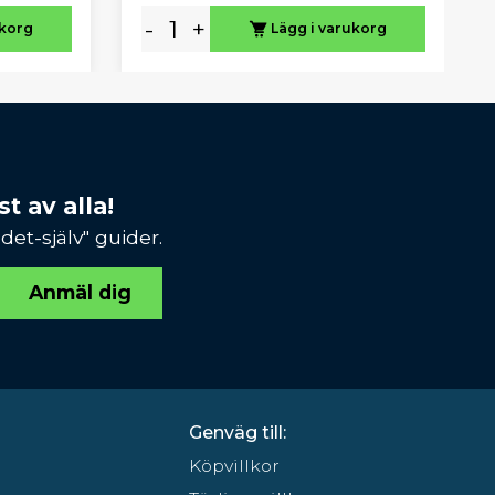
-
+
ukorg
Lägg i varukorg
t av alla!
et-själv" guider.
Anmäl dig
Genväg till:
Köpvillkor