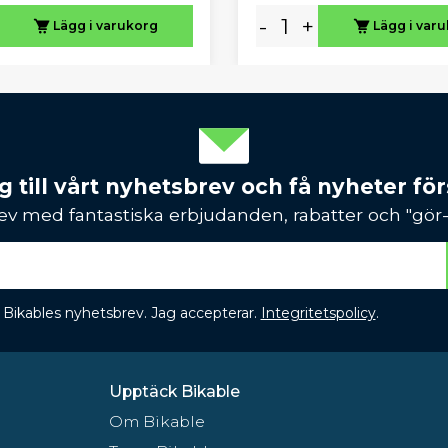
-
+
Lägg i varukorg
Lägg i var
 till vårt nyhetsbrev och få nyheter förs
ev med fantastiska erbjudanden, rabatter och "gör-d
 få Bikables nyhetsbrev. Jag accepterar.
Integritetspolicy
.
Upptäck Bikable
Om Bikable