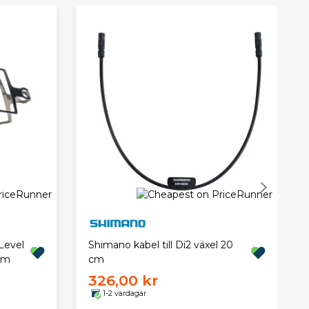
 Level
Shimano kabel till Di2 växel 20
um
cm
326,00 kr
1-2 vardagar