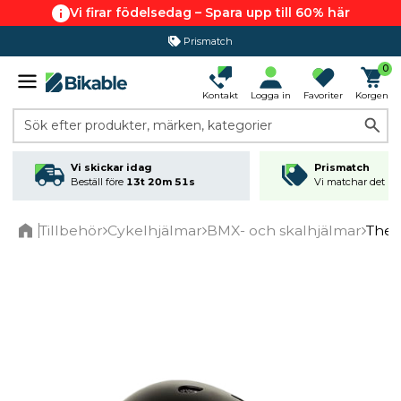
Vi firar födelsedag – Spara upp till 60% här
Prismatch
0
Kontakt
Logga in
Favoriter
Korgen
Sök efter produkter, märken, kategorier
Vi skickar idag
Prismatch
Beställ före
13t 20m 51s
Vi matchar det läg
Tillbehör
Cykelhjälmar
BMX- och skalhjälmar
The 
Home