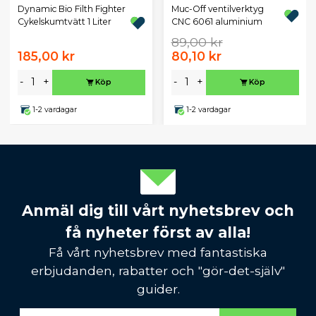
Dynamic Bio Filth Fighter
Muc-Off ventilverktyg
Cykelskumtvätt 1 Liter
CNC 6061 aluminium
89,00 kr
185,00 kr
80,10 kr
-
+
-
+
Köp
Köp
1-2 vardagar
1-2 vardagar
Anmäl dig till vårt nyhetsbrev och
få nyheter först av alla!
Få vårt nyhetsbrev med fantastiska
erbjudanden, rabatter och "gör-det-själv"
guider.