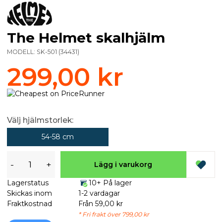
The Helmet skalhjälm
MODELL:
SK-501
(
34431
)
299,00 kr
Välj hjälmstorlek:
54-58 cm
-
+
Lägg i varukorg
Lagerstatus
10+ På lager
Skickas inom
1-2 vardagar
Fraktkostnad
Från 59,00 kr
* Fri frakt över 799,00 kr