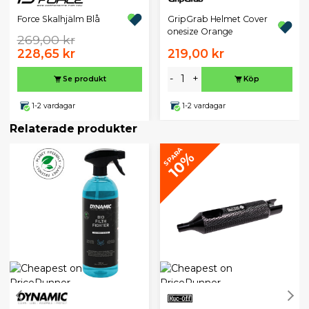
GripGrab Helmet Cover
Force Skalhjälm Blå
onesize Orange
269,00 kr
228,65 kr
219,00 kr
-
+
Se produkt
Köp
1-2 vardagar
1-2 vardagar
Relaterade produkter
SPARA
10%