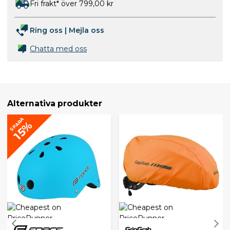
Fri frakt* över 799,00 kr
Ring oss
|
Mejla oss
Chatta med oss
Alternativa produkter
SPARA
15%