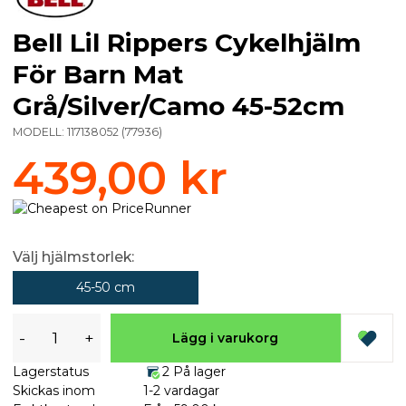
Bell Lil Rippers Cykelhjälm
För Barn Mat
Grå/Silver/Camo 45-52cm
MODELL:
117138052
(
77936
)
439,00 kr
Välj hjälmstorlek:
45-50 cm
-
+
Lägg i varukorg
Lagerstatus
2 På lager
Skickas inom
1-2 vardagar