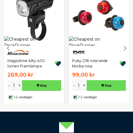
Magicshine Allty 400
Puky G18 roterande
lumen Framlampa
klocka rosa
269,00 kr
99,00 kr
-
+
-
+
Köp
Köp
1-2 vardagar
1-2 vardagar