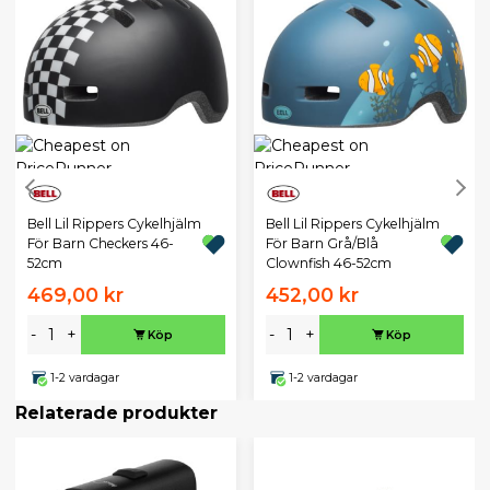
Bell Lil Rippers Cykelhjälm
Bell Lil Rippers Cykelhjälm
För Barn Checkers 46-
För Barn Grå/Blå
52cm
Clownfish 46-52cm
469,00 kr
452,00 kr
-
+
-
+
Köp
Köp
1-2 vardagar
1-2 vardagar
Relaterade produkter