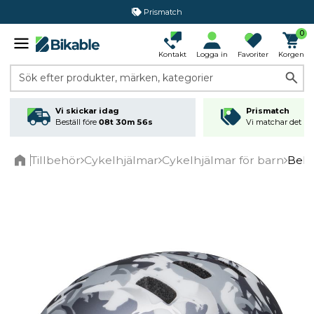
Prismatch
0
Kontakt
Logga in
Favoriter
Korgen
Sök efter produkter, märken, kategorier
Vi skickar idag
Prismatch
Beställ före
08t 30m 56s
Vi matchar det läg
Tillbehör
Cykelhjälmar
Cykelhjälmar för barn
Bell
Home