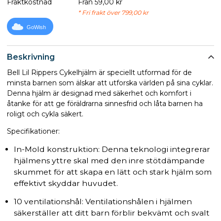
Fraktkostnad
Från 59,00 kr
* Fri frakt över 799,00 kr
GoWish
Beskrivning
Bell Lil Rippers Cykelhjälm är speciellt utformad för de
minsta barnen som älskar att utforska världen på sina cyklar.
Denna hjälm är designad med säkerhet och komfort i
åtanke för att ge föräldrarna sinnesfrid och låta barnen ha
roligt och cykla säkert.
Specifikationer:
In-Mold konstruktion: Denna teknologi integrerar
hjälmens yttre skal med den inre stötdämpande
skummet för att skapa en lätt och stark hjälm som
effektivt skyddar huvudet.
10 ventilationshål: Ventilationshålen i hjälmen
säkerställer att ditt barn förblir bekvämt och svalt