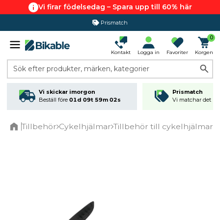
Vi firar födelsedag – Spara upp till 60% här
Prismatch
0
Kontakt
Logga in
Favoriter
Korgen
Sök efter produkter, märken, kategorier
Vi skickar imorgon
Prismatch
Beställ före
01d 09t 59m 02s
Vi matchar det läg
Tillbehör
Cykelhjälmar
Tillbehör till cykelhjälmar
F
Home