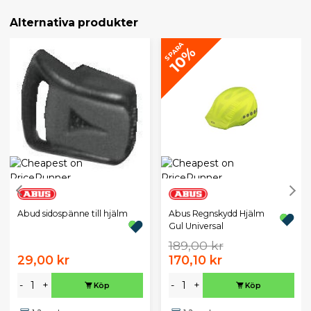
Alternativa produkter
SPARA
10%
Abud sidospänne till hjälm
Abus Regnskydd Hjälm
Gul Universal
189,00 kr
29,00 kr
170,10 kr
-
+
-
+
Köp
Köp