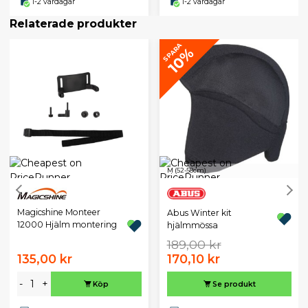
1-2 vardagar
1-2 vardagar
Relaterade produkter
SPARA
10%
M (52-58cm)
Magicshine Monteer
Abus Winter kit
12000 Hjälm montering
hjälmmössa
189,00 kr
135,00 kr
170,10 kr
-
+
Köp
Se produkt