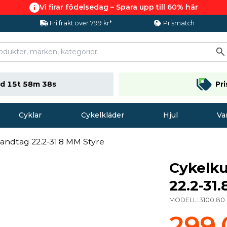
Vi firar födelsedag – Spara upp till 60% här
Fri frakt över 799 kr*
Prismatch
d 15t 58m 38s
Pr
Cyklar
Cykelkläder
Hjul
Va
andtag 22.2-31.8 MM Styre
Cykelku
22.2-31
MODELL:
3100.80
299,