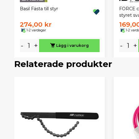
FORCE cy
Basil Fästa till styr
styret sv
274,00 kr
169,0
1-2 vardagar
1-2 vard
-
+
-
+
Lägg i varukorg
Relaterade produkter