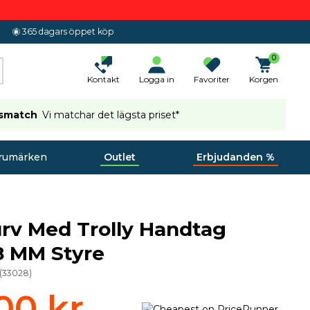
365 dagars öppet köp
0
Kontakt
Logga in
Favoriter
Korgen
ismatch
Vi matchar det lägsta priset*
rumärken
Outlet
Erbjudanden %
rv Med Trolly Handtag
.8 MM Styre
(
33028
)
00 kr