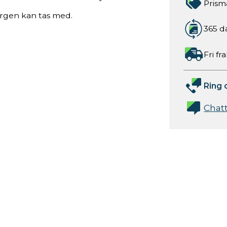
Prism
orgen kan tas med.
365 d
Fri fr
Ring 
Chat