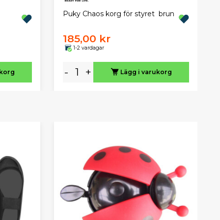
Puky Chaos korg för styret brun
185,00 kr
1-2 vardagar
-
+
ukorg
Lägg i varukorg