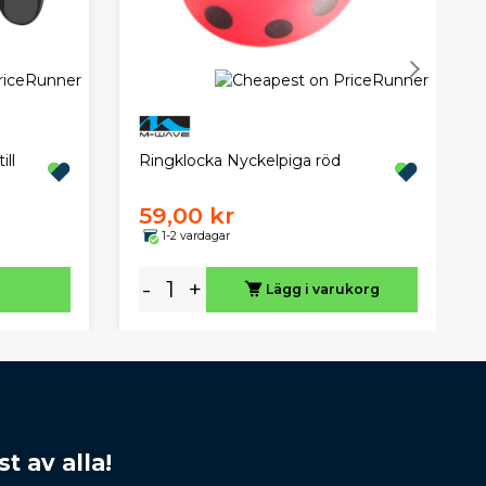
ll
Ringklocka Nyckelpiga röd
59,00 kr
1-2 vardagar
-
+
Lägg i varukorg
t av alla!