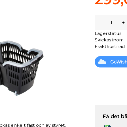
-
+
Lagerstatus
Skickas inom
Fraktkostnad
GoWis
Få det bä
ickas enkelt fast och av styret.