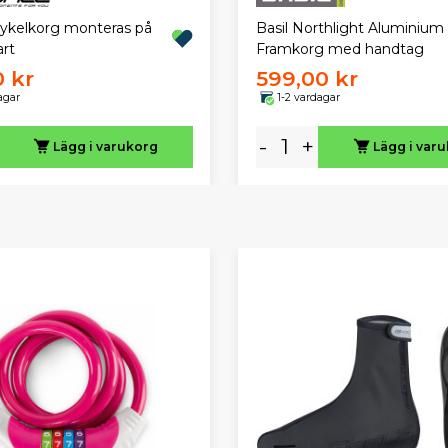
kelkorg monteras på
Basil Northlight Aluminium
art
Framkorg med handtag
0 kr
599,00 kr
agar
1-2 vardagar
-
+
Lägg i varukorg
Lägg i var