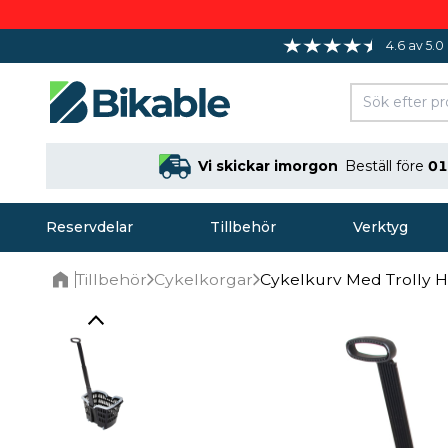
4.6 av 5.0
Vi skickar imorgon
Beställ före
01
Reservdelar
Tillbehör
Verktyg
Tillbehör
Cykelkorgar
Cykelkurv Med Trolly H
Home