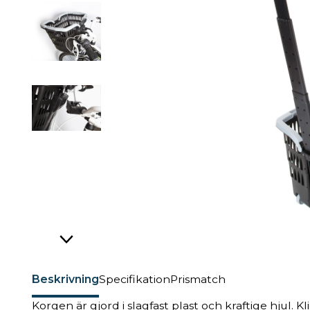
Beskrivning
Specifikation
Prismatch
Korgen är gjord i slagfast plast och kraftige hjul. Kl