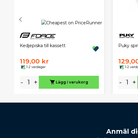
Kedjepiska till kassett
Puky spir
119,00 kr
129,0
1-2 vardagar
1-2 vard
-
+
-
+
Lägg i varukorg
Anmäl dig