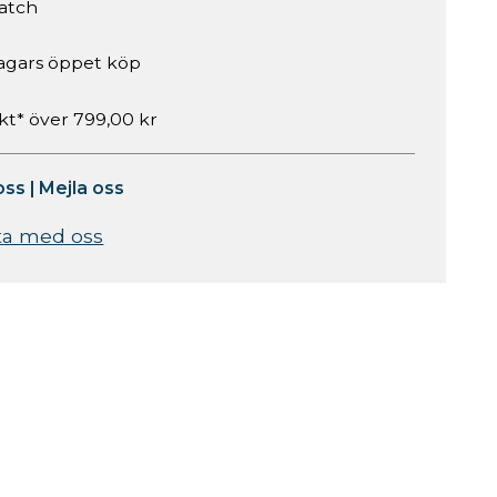
atch
agars öppet köp
akt* över 799,00 kr
oss
|
Mejla oss
ta med oss