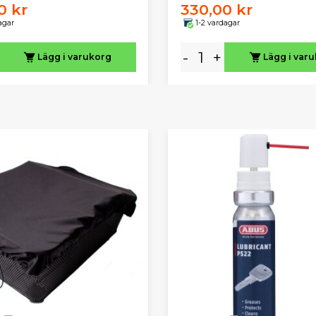
0 kr
330,00 kr
agar
1-2 vardagar
-
+
Lägg i varukorg
Lägg i var