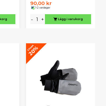
90,00 kr
1-2 vardagar
-
+
ukorg
Lägg i varukorg
SPARA
20%