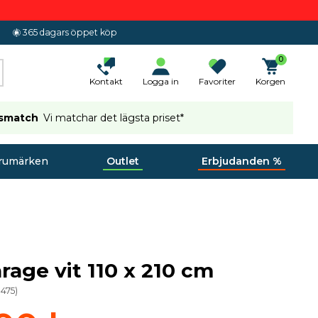
365 dagars öppet köp
0
Kontakt
Logga in
Favoriter
Korgen
ismatch
Vi matchar det lägsta priset*
rumärken
Outlet
Erbjudanden %
rage vit 110 x 210 cm
3475
)