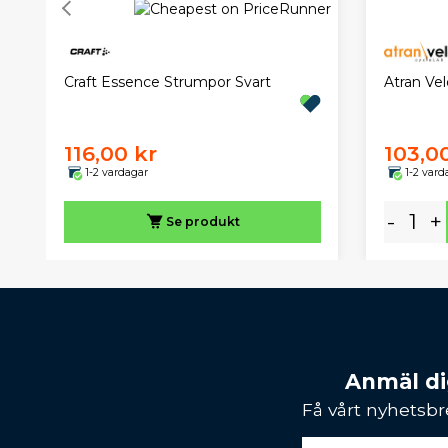
Atran Ve
Craft Essence Strumpor Svart
116,00 kr
103,0
1-2 vardagar
1-2 vard
-
+
Se produkt
Anmäl dig
Få vårt nyhetsbr