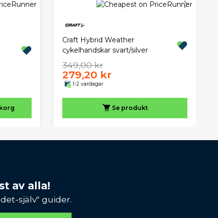
Craft Hybrid Weather
cykelhandskar svart/silver
349,00 kr
279,20 kr
1-2 vardagar
ukorg
Se produkt
t av alla!
et-själv" guider.