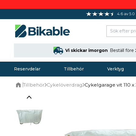
4.6 av 5.0
Vi skickar imorgon
Beställ före
Reservdelar
Tillbehör
Verktyg
Tillbehör
Cykelöverdrag
Cykelgarage vit 110 x
Home