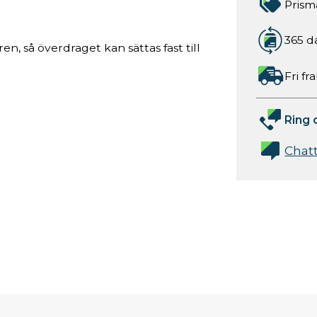
Prism
365 d
ren, så överdraget kan sättas fast till
Fri fr
Ring 
Chat