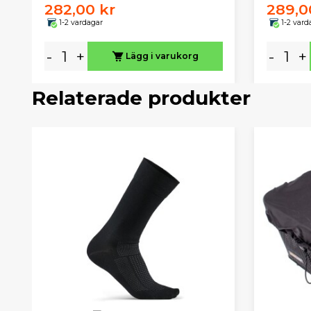
282,00 kr
289,0
1-2 vardagar
1-2 vard
-
+
-
+
Lägg i varukorg
Relaterade produkter