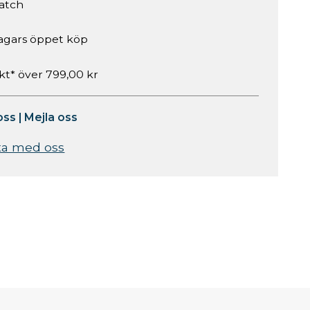
atch
agars öppet köp
akt* över 799,00 kr
oss
|
Mejla oss
ta med oss