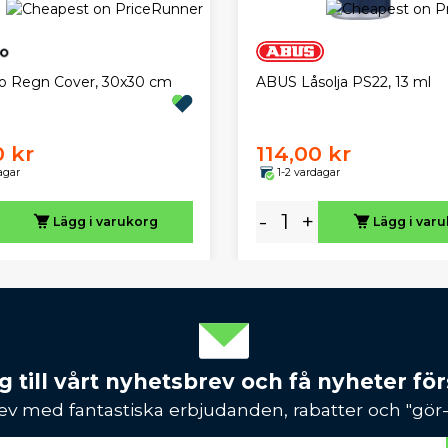
lo Regn Cover, 30x30 cm
ABUS Låsolja PS22, 13 ml
0 kr
114,00 kr
agar
1-2 vardagar
-
+
Lägg i varukorg
Lägg i var
 till vårt nyhetsbrev och få nyheter förs
ev med fantastiska erbjudanden, rabatter och "gör-d