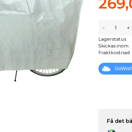
269,
-
+
Lagerstatus
Skickas inom
Fraktkostnad
GoWis
Få det bä