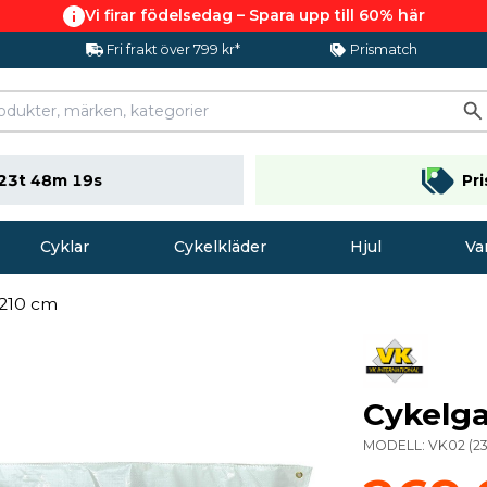
Vi firar födelsedag – Spara upp till 60% här
Fri frakt över 799 kr*
Prismatch
23t 48m 18s
Pr
Cyklar
Cykelkläder
Hjul
Va
 210 cm
Cykelga
MODELL:
VK02
(
2