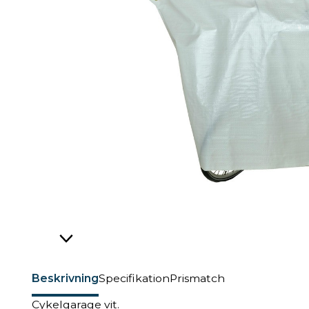
Beskrivning
Specifikation
Prismatch
Cykelgarage vit.