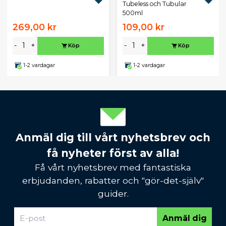
Tubeless och Tubular
500ml
269,00 kr
109,00 kr
-
+
-
+
Köp
Köp
1-2 vardagar
1-2 vardagar
Anmäl dig till vårt nyhetsbrev och
få nyheter först av alla!
Få vårt nyhetsbrev med fantastiska
erbjudanden, rabatter och "gör-det-själv"
guider.
Anmäl dig