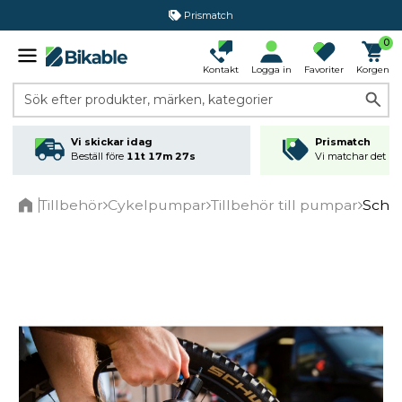
Prismatch
0
Kontakt
Logga in
Favoriter
Korgen
Sök efter produkter, märken, kategorier
Vi skickar idag
Prismatch
Beställ före
11t 17m 27s
Vi matchar det läg
Tillbehör
Cykelpumpar
Tillbehör till pumpar
Schwa
Home