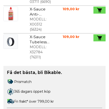
sskydd
03711
(
6690
)
500ml
X-Sauce
109,00 kr
Anti-
Puncture
MODELL:
Vätska För
X00312
Slangar,
(
56324
)
Tubeless
X-Sauce
109,00 kr
och Tubular
Tubeless
500ml
Fälgband 2
MODELL:
7x9mm
X32784
Svart
(
76311
)
Få det bästa, bli Bikable.
Prismatch
365 dagars öppet köp
Fri frakt* över 799,00 kr