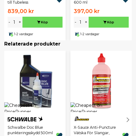
till Tubeless
600 ml
839,00 kr
397,00 kr
-
+
-
+
Köp
Köp
1-2 vardagar
1-2 vardagar
Relaterade produkter
Schwalbe Doc Blue
X-Sauce Anti-Puncture
punkteringsskydd 500ml
Vätska För Slangar,