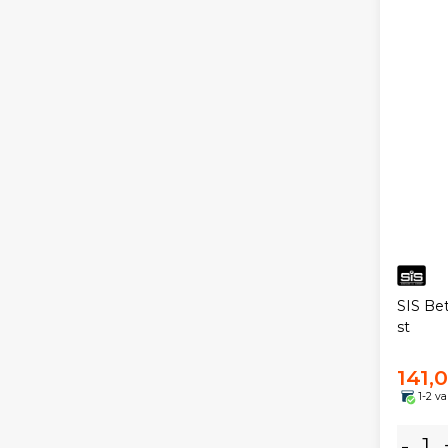
SIS Bet
st
141,
1-2 v
-