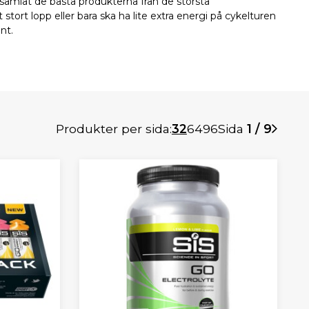
har samlat de bästa produkterna från de största
tort lopp eller bara ska ha lite extra energi på cykelturen
nt.
Produkter per sida:
32
64
96
Sida
1 / 9