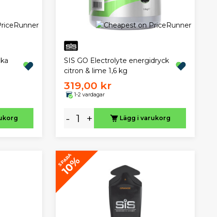
ika
SIS GO Electrolyte energidryck
citron & lime 1,6 kg
319,00 kr
1-2 vardagar
-
+
rukorg
Lägg i varukorg
SPARA
10%