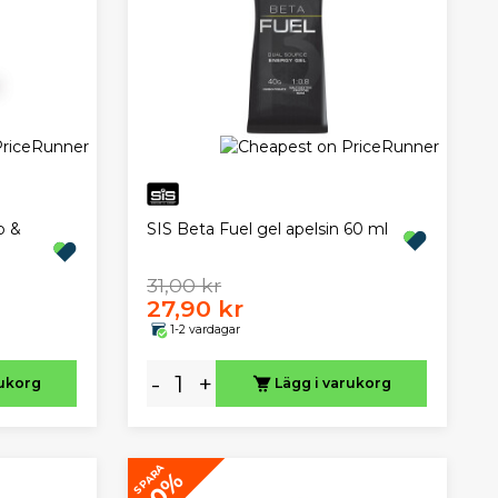
b &
SIS Beta Fuel gel apelsin 60 ml
31,00 kr
27,90 kr
1-2 vardagar
-
+
rukorg
Lägg i varukorg
SPARA
10%