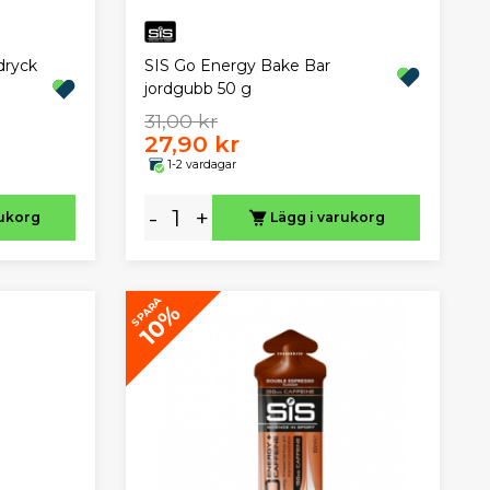
dryck
SIS Go Energy Bake Bar
jordgubb 50 g
31,00 kr
27,90 kr
1-2 vardagar
-
+
rukorg
Lägg i varukorg
SPARA
10%