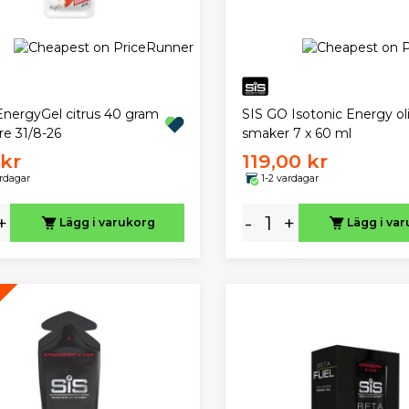
EnergyGel citrus 40 gram
SIS GO Isotonic Energy ol
re 31/8-26
smaker 7 x 60 ml
 kr
119,00 kr
ardagar
1-2 vardagar
+
-
+
Lägg i varukorg
Lägg i va