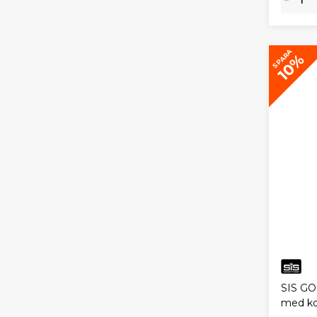
SPARA
10%
SIS GO
med ko