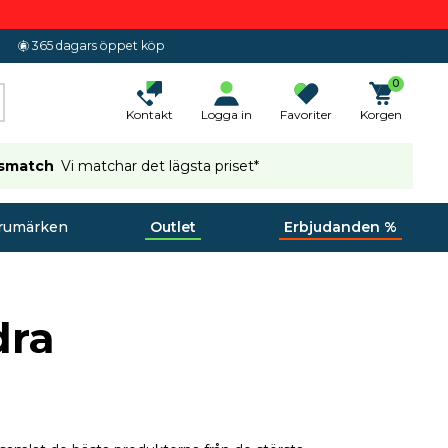
365 dagars öppet köp
0
Kontakt
Logga in
Favoriter
Korgen
ismatch
Vi matchar det lägsta priset*
rumärken
Outlet
Erbjudanden %
dra