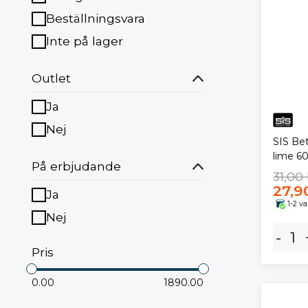
Beställningsvara
Inte på lager
Outlet
Ja
Nej
SIS Bet
lime 6
På erbjudande
31,00 
27,9
Ja
1-2 v
Nej
-
Pris
0.00
1890.00