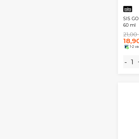
SIS GO
60 ml
21,00
18,9
1-2 v
-