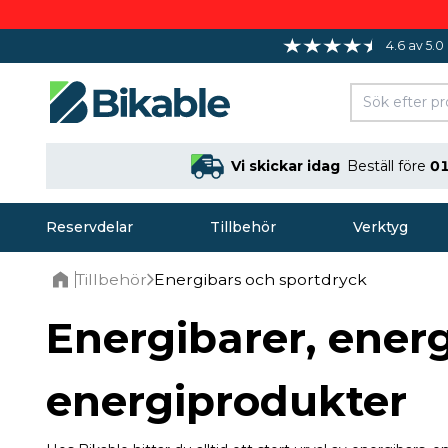
4.6 av 5.0
Vi skickar idag
Beställ före
01
Reservdelar
Tillbehör
Verktyg
Tillbehör
Energibars och sportdryck
Home
Energibarer, energ
energiprodukter