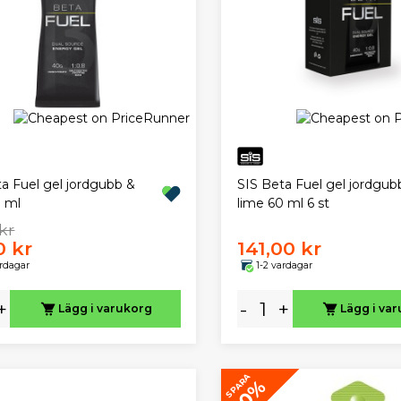
a Fuel gel jordgubb &
SIS Beta Fuel gel jordgub
0 ml
lime 60 ml 6 st
kr
0 kr
141,00 kr
ardagar
1-2 vardagar
+
-
+
Lägg i varukorg
Lägg i va
SPARA
10%