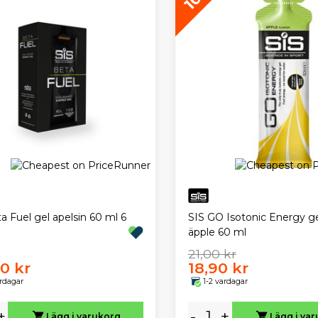
a Fuel gel apelsin 60 ml 6
SIS GO Isotonic Energy g
äpple 60 ml
21,00 kr
00 kr
18,90 kr
ardagar
1-2 vardagar
+
-
+
Lägg i varukorg
Lägg i va