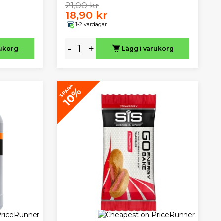
21,00 kr
18,90 kr
1-2 vardagar
-
+
rukorg
Lägg i varukorg
SPARA
10%