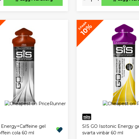
SPARA
10%
 Energy+Caffeine gel
SIS GO Isotonic Energy g
ffein cola 60 ml
svarta vinbär 60 ml