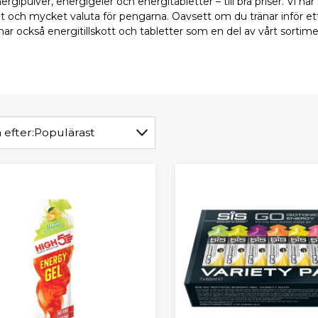
energipulver, energigeler och energitabletter – till bra priser. Vi 
 och mycket valuta för pengarna. Oavsett om du tränar inför ett s
 har också energitillskott och tabletter som en del av vårt sortime
 efter:
Populärast