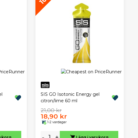
el
SIS GO Isotonic Energy gel
citron/lime 60 ml
21,00 kr
18,90 kr
1-2 vardagar
-
+
rukorg
Lägg i varukorg