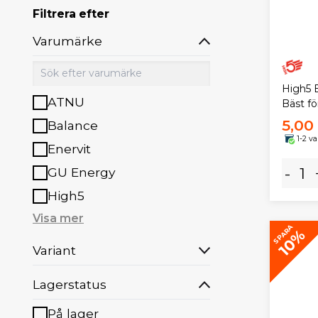
Filtrera efter
Varumärke
High5 
ATNU
Bäst fö
5,00
Balance
1-2 v
Enervit
-
GU Energy
High5
Visa mer
SPARA
10%
Variant
Lagerstatus
På lager