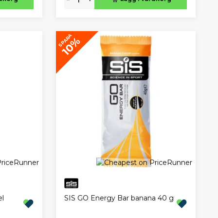
SPARA
10%
el
SIS GO Energy Bar banana 40 g