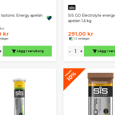
 Isotonic Energy apelsin
SIS GO Electrolyte energi
apelsin 1,6 kg
 kr
0 kr
291,00 kr
ardagar
1-2 vardagar
+
-
+
Lägg i varukorg
Lägg i va
SPARA
10%