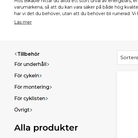
Hos Bikable hittar du alltid ett stort urval av energibars, 
varumärkena, så att du kan vara säker på både hög kvalitet
har vi det du behöver, utan att du behöver bli ruinerad. Vi
Läs mer
Tillbehör
Sortera
För underhåll
För cykeln
För montering
För cyklisten
Övrigt
Alla produkter