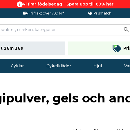
Vi firar födelsedag – Spara upp till 60% här
Fri frakt över 799 kr*
Prismatch
t 26m 15s
Pr
Cyklar
Cykelkläder
Hjul
Va
ipulver, gels och an