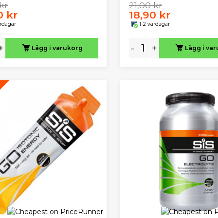
kr
21,00 kr
0 kr
18,90 kr
ardagar
1-2 vardagar
+
-
+
Lägg i varukorg
Lägg i va