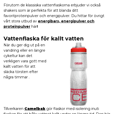
Förutom de klassiska vattenflaskorna erbjuder vi också
shakers som är perfekta för att blanda ditt
favoritproteinpulver och energipulver. Du hittar för övrigt
vårt stora utbud av
energibars, energipulver och
proteinpulver
här
!
Vattenflaska för kallt vatten
När du ger dig ut på en
vandring eller en längre
cykeltur kan det
verkligen vara gott med
kallt vatten för att
släcka törsten efter
några timmar .
Tillverkaren
Camelbak
gör flaskor med isolering inuti
flaskan för att hålla vattnet kallt under en längre tid. Den här