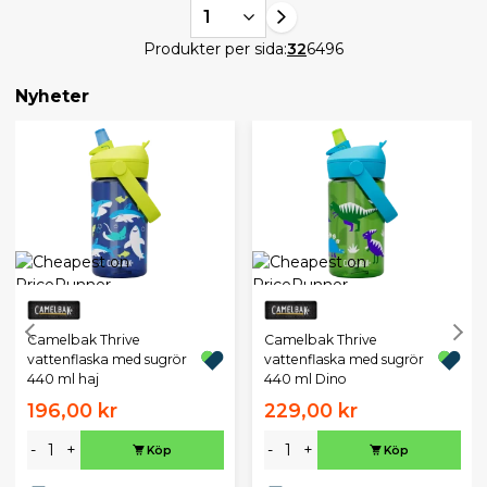
1
Produkter per sida:
32
64
96
Nyheter
Camelbak Thrive
Camelbak Thrive
vattenflaska med sugrör
vattenflaska med sugrör
440 ml haj
440 ml Dino
196,00 kr
229,00 kr
-
+
-
+
Köp
Köp