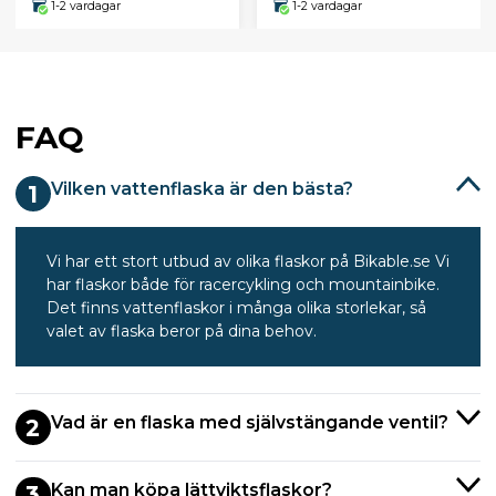
1-2 vardagar
1-2 vardagar
FAQ
Vilken vattenflaska är den bästa?
1
Vi har ett stort utbud av olika flaskor på Bikable.se Vi
har flaskor både för racercykling och mountainbike.
Det finns vattenflaskor i många olika storlekar, så
valet av flaska beror på dina behov.
Vad är en flaska med självstängande ventil?
2
Kan man köpa lättviktsflaskor?
3