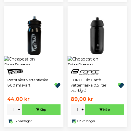
Pathtaker vattenflaska
FORCE Bio Earth
800 ml svart
vattenflaska 0,5 liter
svart/grå
44,00 kr
89,00 kr
-
+
-
+
Köp
Köp
1-2 vardagar
1-2 vardagar