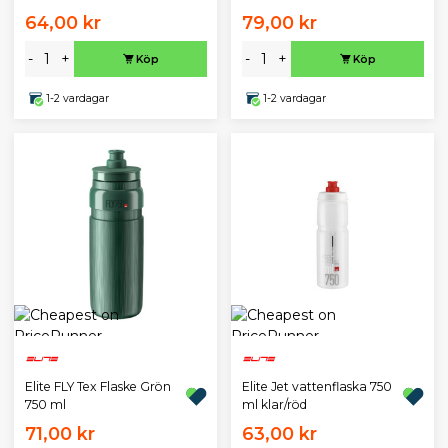
64,00 kr
79,00 kr
-
+
-
+
Köp
Köp
1-2 vardagar
1-2 vardagar
Elite FLY Tex Flaske Grön
Elite Jet vattenflaska 750
750 ml
ml klar/röd
71,00 kr
63,00 kr