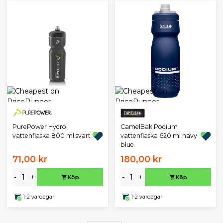
PurePower Hydro
CamelBak Podium
vattenflaska 800 ml svart
vattenflaska 620 ml navy
blue
71,00 kr
180,00 kr
-
+
-
+
Köp
Köp
1-2 vardagar
1-2 vardagar