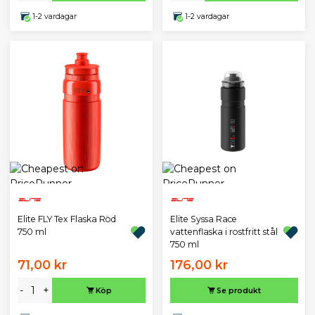
1-2 vardagar
1-2 vardagar
Elite FLY Tex Flaska Röd
Elite Syssa Race
750 ml
vattenflaska i rostfritt stål
750 ml
71,00 kr
176,00 kr
-
+
Köp
Se produkt