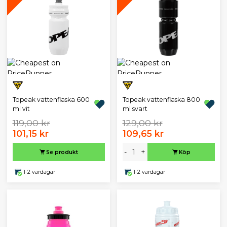
Topeak vattenflaska 600
Topeak vattenflaska 800
ml vit
ml svart
119,00 kr
129,00 kr
101,15 kr
109,65 kr
-
+
Se produkt
Köp
1-2 vardagar
1-2 vardagar