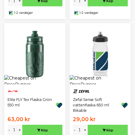
-
+
-
+
Köp
Köp
1-2 vardagar
1-2 vardagar
Zefal Sense Soft
Elite FLY Tex Flaska Grön
vattenflaska 650 ml
550 ml
Bikable
63,00 kr
29,00 kr
-
+
-
+
Köp
Köp