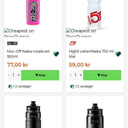
Muc-Off flaska rosa/svart
High5 vattenflaska 750 ml.
550ml
klar
77,00 kr
59,00 kr
-
+
-
+
Köp
Köp
1-2 vardagar
1-2 vardagar