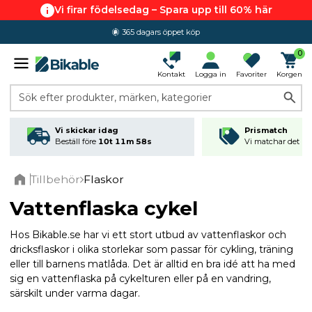
Vi firar födelsedag – Spara upp till 60% här
365 dagars öppet köp
4.6 av 5.0
0
Kontakt
Logga in
Favoriter
Korgen
Sök efter produkter, märken, kategorier
Vi skickar idag
Prismatch
Beställ före
10t 11m 57s
Vi matchar det läg
Tillbehör
Flaskor
Home
Vattenflaska cykel
Hos Bikable.se
har vi ett stort utbud av vattenflaskor och
dricksflaskor i olika storlekar som passar för cykling, träning
eller till barnens matlåda. Det är alltid en bra idé att ha med
sig en vattenflaska på cykelturen eller på en vandring,
särskilt under varma dagar.