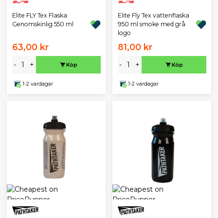
Elite FLY Tex Flaska
Elite Fly Tex vattenflaska
Genomskinlig 550 ml
950 ml smoke med grå
logo
63,00 kr
81,00 kr
-
+
-
+
Köp
Köp
1-2 vardagar
1-2 vardagar