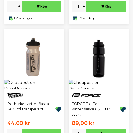
-
+
-
+
Köp
Köp
1-2 vardagar
1-2 vardagar
Pathtaker vattenflaska
FORCE Bio Earth
800 ml transparent
vattenflaska 0,75 liter
svart
44,00 kr
89,00 kr