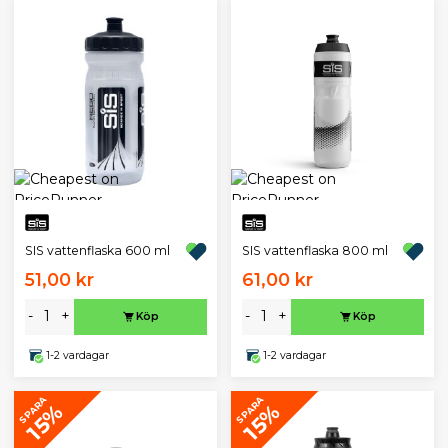
SIS vattenflaska 600 ml
SIS vattenflaska 800 ml
51,00 kr
61,00 kr
-
+
-
+
Köp
Köp
1-2 vardagar
1-2 vardagar
SPARA
SPARA
15%
15%