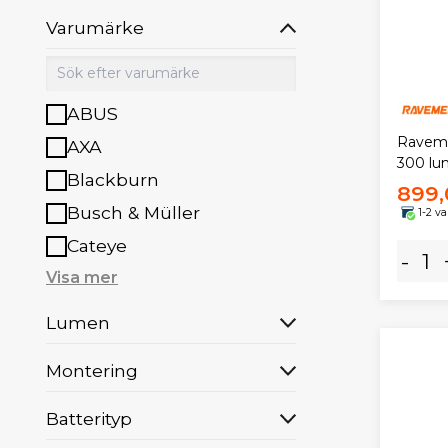
Varumärke
ABUS
Ravem
AXA
300 l
Blackburn
899,
Busch & Müller
1-2 v
Cateye
-
Visa mer
Lumen
Montering
Batterityp