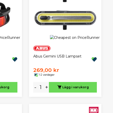
Abus Gemini USB Lampset
269,00 kr
1-2 vardagar
-
+
rukorg
Lägg i varukorg