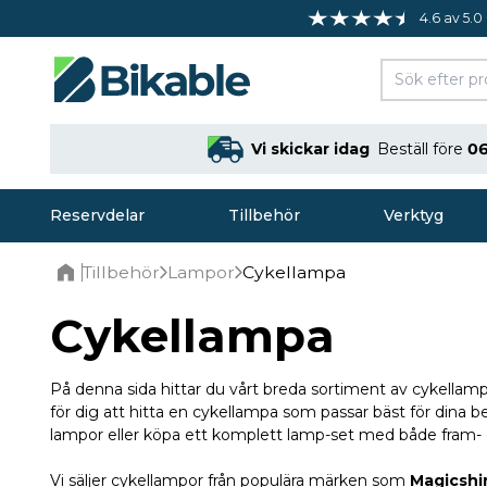
4.6 av 5.0
Vi skickar idag
Beställ före
06
Reservdelar
Tillbehör
Verktyg
Tillbehör
Lampor
Cykellampa
Home
Cykellampa
På denna sida hittar du vårt breda sortiment av cykellamp
för dig att hitta en cykellampa som passar bäst för dina b
lampor eller köpa ett komplett lamp-set med både fram-
Vi säljer cykellampor från populära märken som
Magicshi