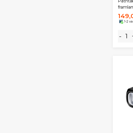
Pathta
framla
149,
1-2 v
-