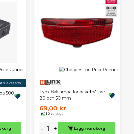
tis leverans
Lynx Baklampa för pakethållare
pa 500
80 och 50 mm
69,00 kr
1-2 vardagar
-
+
rukorg
Lägg i varukorg