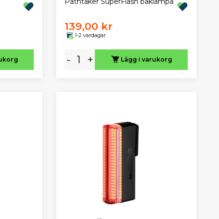
Pathtaker SuperFlash baklampa
139,00 kr
1-2 vardagar
-
+
rukorg
Lägg i varukorg