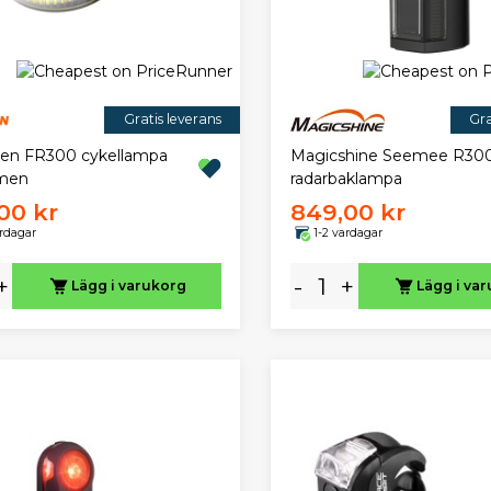
Gratis leverans
Gra
en FR300 cykellampa
Magicshine Seemee R30
umen
radarbaklampa
00 kr
849,00 kr
ardagar
1-2 vardagar
+
-
+
Lägg i varukorg
Lägg i va