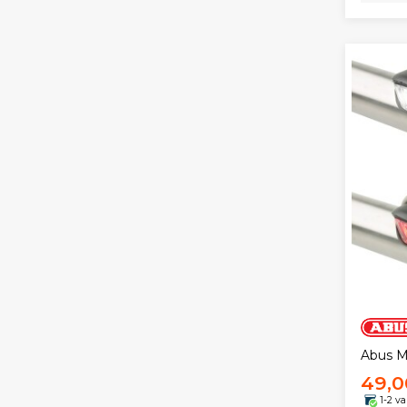
Abus M
49,0
1-2 v