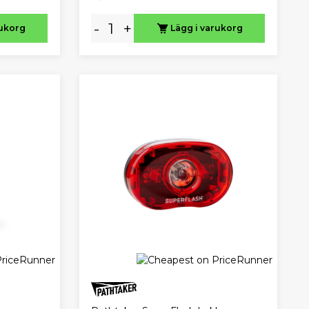
-
+
rukorg
Lägg i varukorg