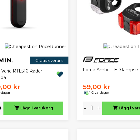
Gratis leverans
Force Ambit LED lampset
 Varia RTL516 Radar
mpa
,00 kr
59,00 kr
ardagar
1-2 vardagar
+
-
+
Lägg i varukorg
Lägg i va