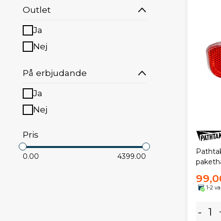
Outlet
Ja
Nej
På erbjudande
Ja
Nej
Pris
Pathta
0.00
4399.00
pakethå
99,0
1-2 v
-