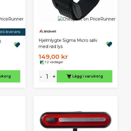
tis leverans
Hjelmlygte Sigma Micro sølv
0
med rød lys
149,00 kr
1-2 vardagar
-
+
rukorg
Lägg i varukorg