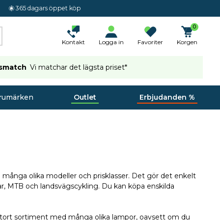
365 dagars öppet köp
0
Kontakt
Logga in
Favoriter
Korgen
ismatch
Vi matchar det lägsta priset*
rumärken
Outlet
Erbjudanden %
 många olika modeller och prisklasser. Det gör det enkelt
klar, MTB och landsvägscykling. Du kan köpa enskilda
stort sortiment med många olika lampor, oavsett om du