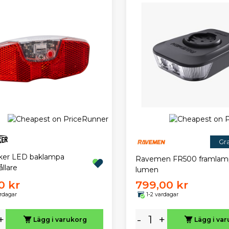
Gra
ker LED baklampa
Ravemen FR500 framlam
llare
lumen
0 kr
799,00 kr
ardagar
1-2 vardagar
+
-
+
Lägg i varukorg
Lägg i va