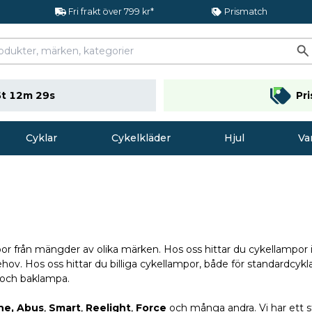
Fri frakt över 799 kr*
Prismatch
t 12m 28s
Pr
Cyklar
Cykelkläder
Hjul
Va
or från mängder av olika märken. Hos oss hittar du cykellampor i
ehov. Hos oss hittar du billiga cykellampor, både för standardcy
 och baklampa.
ne
,
Abus
,
Smart
,
Reelight
,
Force
och många andra. Vi har ett 