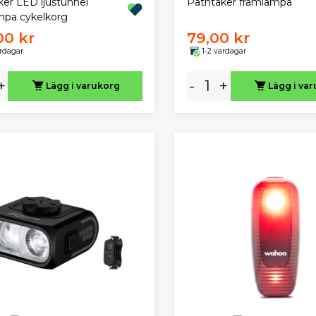
ker LED ljustunnel
Pathtaker framlampa
mpa cykelkorg
00 kr
79,00 kr
ardagar
1-2 vardagar
+
-
+
Lägg i varukorg
Lägg i va