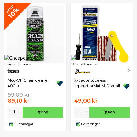
SPARA
10%
Muc-Off Chain cleaner
X-Sauce tubeless
400 ml
reparationskit M-0 small
99,00 kr
89,10 kr
49,00 kr
-
+
-
+
Köp
Köp
1-2 vardagar
1-2 vardagar