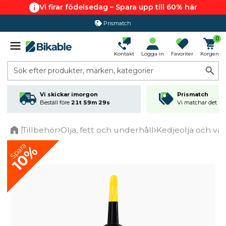
Vi firar födelsedag – Spara upp till 60% här
Prismatch
0
Kontakt
Logga in
Favoriter
Korgen
Sök efter produkter, märken, kategorier
Vi skickar imorgon
Prismatch
Beställ före
21t 59m 28s
Vi matchar det läg
Tillbehör
Olja, fett och underhåll
Kedjeolja och vax
Home
Spara
10%