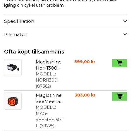
igång din cykel utan problem.
Specifikation
Prismatch
Ofta köpt tillsammans
Magicshine
599,00 kr
Hori 1300
framlampa
MODELL:
1300 lumen
HORI1300
(
87362
)
Magicshine
383,00 kr
SeeMee 150
baklampa
MODELL:
MAG-
SEEMEE150T
L
(
79725
)