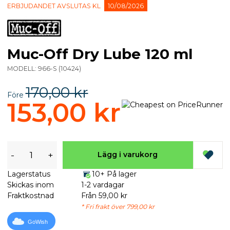
ERBJUDANDET AVSLUTAS KL
10/08/2026
Muc-Off Dry Lube 120 ml
MODELL:
966-S
(
10424
)
170,00 kr
Före
153,00 kr
-
+
Lägg i varukorg
Lagerstatus
10+ På lager
Skickas inom
1-2 vardagar
Fraktkostnad
Från 59,00 kr
* Fri frakt över 799,00 kr
GoWish