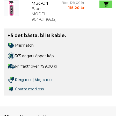
Muc-Off
Före: 128,00 kr
115,20 kr
Bike
Cleaner
MODELL:
cykeltvätt 1
904-CT
(
6632
)
liter
Få det bästa, bli Bikable.
Prismatch
365 dagars öppet köp
Fri frakt* över 799,00 kr
Ring oss
|
Mejla oss
Chatta med oss