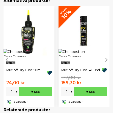
Alternativa produkter
SPARA
10%
Muc-off Dry Lube 50ml
Muc-off Dry Lube, 400ml
177,00 kr
74,00 kr
159,30 kr
-
+
-
+
Köp
Köp
1-2 vardagar
1-2 vardagar
Relaterade produkter