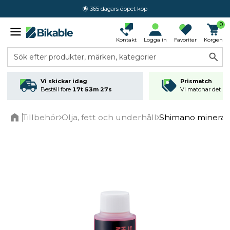
365 dagars öppet köp
0
Kontakt
Logga in
Favoriter
Korgen
Sök efter produkter, märken, kategorier
Vi skickar idag
Prismatch
Beställ före
17t 53m 27s
Vi matchar det läg
Tillbehör
Olja, fett och underhåll
Shimano mineralo
Home