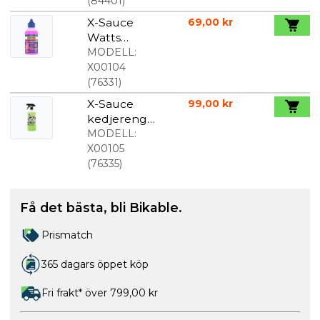
(
84401
)
X-Sauce
69,00 kr
Watts
Kedjeolja
MODELL:
125 ml
X00104
(
76331
)
X-Sauce
99,00 kr
kedjerengö
ring
MODELL:
avfettning
X00105
900 ml
(
76335
)
Få det bästa, bli Bikable.
Prismatch
365 dagars öppet köp
Fri frakt* över 799,00 kr