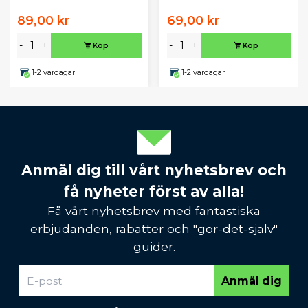
89,00 kr
69,00 kr
-
+
-
+
Köp
Köp
1-2 vardagar
1-2 vardagar
Anmäl dig till vårt nyhetsbrev och
få nyheter först av alla!
Få vårt nyhetsbrev med fantastiska
erbjudanden, rabatter och "gör-det-själv"
guider.
Anmäl dig