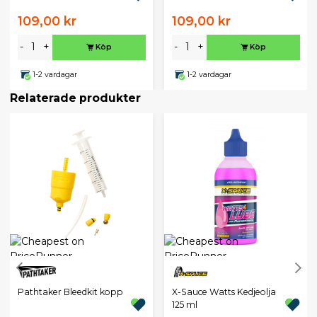
109,00 kr
109,00 kr
-
+
-
+
Köp
Köp
1-2 vardagar
1-2 vardagar
Relaterade produkter
Pathtaker Bleedkit kopp
X-Sauce Watts Kedjeolja
125 ml