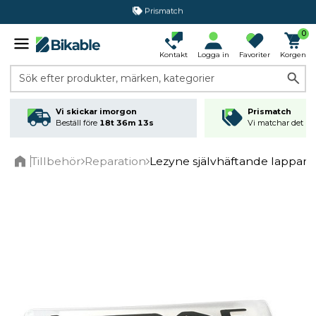
365 dagars öppet köp
0
Kontakt
Logga in
Favoriter
Korgen
Sök efter produkter, märken, kategorier
Vi skickar imorgon
Prismatch
Beställ före
18t 36m 13s
Vi matchar det läg
Tillbehör
Reparation
Lezyne självhäftande lappar, 
Home