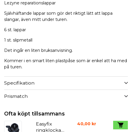
Lezyne reparationslappar
Självhäftande lappar som gör det riktigt lätt att lappa
slangar, även mitt under turen.
6 st. lappar
1 st. slipmetall
Det ingår en liten bruksanvisning.
Kommer i en smart liten plastpåse som är enkel att ha med
på turen.
Specifikation
Prismatch
Ofta köpt tillsammans
Easyfix
40,00 kr
ringklocka