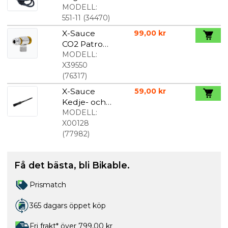
med
MODELL:
elastisk
551-11
(
34470
)
montering
X-Sauce
99,00 kr
CO2 Patron
Adapter
MODELL:
X39550
(
76317
)
X-Sauce
59,00 kr
Kedje- och
Växelborste
MODELL:
X00128
(
77982
)
Få det bästa, bli Bikable.
Prismatch
365 dagars öppet köp
Fri frakt* över 799,00 kr