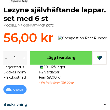
Lezyne självhäftande lappar,
set med 6 st
MODELL:
1-PK-SMART-V16P
(
5575
)
56,00 kr
-
+
Lägg i varukorg
Lagerstatus
10+ På lager
Skickas inom
1-2 vardagar
Fraktkostnad
Från 59,00 kr
* Fri frakt över 799,00 kr
GoWish
Beskrivning