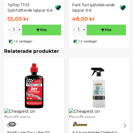
TipTop TT03
Park Tool självklistrande
Självhäftande lappar 6 st.
lappar 6 st.
55,00 kr
48,00 kr
-
+
-
+
Köp
Köp
1-2 vardagar
1-2 vardagar
Relaterade produkter
Finish Line Dry Lube 120
X-Sauce Isobike Dielectric