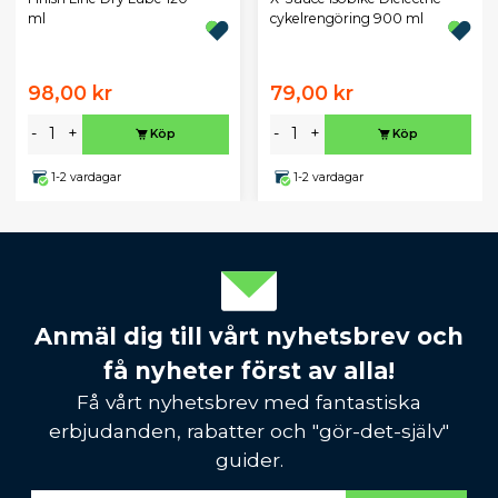
ml
cykelrengöring 900 ml
98,00 kr
79,00 kr
-
+
-
+
Köp
Köp
1-2 vardagar
1-2 vardagar
Anmäl dig till vårt nyhetsbrev och
få nyheter först av alla!
Få vårt nyhetsbrev med fantastiska
erbjudanden, rabatter och "gör-det-själv"
guider.