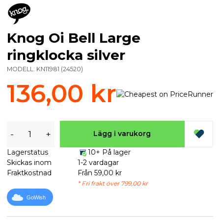
Knog Oi Bell Large
ringklocka silver
MODELL:
KN11981
(
24520
)
136,00 kr
-
+
Lägg i varukorg
Lagerstatus
10+ På lager
Skickas inom
1-2 vardagar
Fraktkostnad
Från 59,00 kr
* Fri frakt över 799,00 kr
GoWish