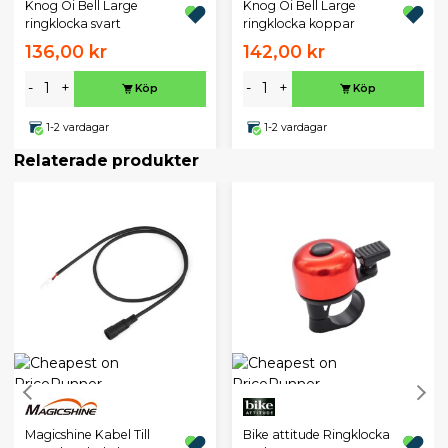
Knog Oi Bell Large
Knog Oi Bell Large
ringklocka svart
ringklocka koppar
136,00 kr
142,00 kr
-
+
-
+
Köp
Köp
1-2 vardagar
1-2 vardagar
Relaterade produkter
Magicshine Kabel Till
Bike attitude Ringklocka