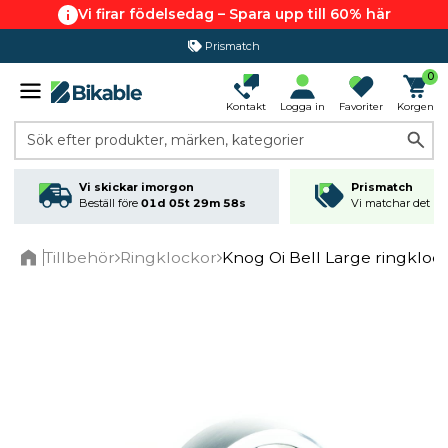
Vi firar födelsedag – Spara upp till 60% här
Prismatch
0
Kontakt
Logga in
Favoriter
Korgen
Sök efter produkter, märken, kategorier
Vi skickar imorgon
Prismatch
Beställ före
01d 05t 29m 58s
Vi matchar det läg
Tillbehör
Ringklockor
Knog Oi Bell Large ringklock
Home