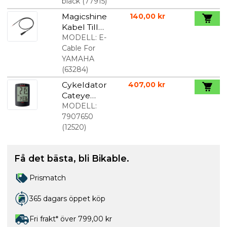
black
(
77915
)
Magicshine
140,00 kr
Kabel Till
Yamaha
MODELL:
E-
Elcykel
Cable For
YAMAHA
(
63284
)
Cykeldator
407,00 kr
Cateye
Padrone
MODELL:
7907650
(
12520
)
Få det bästa, bli Bikable.
Prismatch
365 dagars öppet köp
Fri frakt* över 799,00 kr