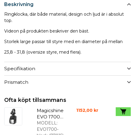
Beskrivning
Ringklocka, där både material, design och ljud är i absolut
top.
Videon på produkten beskriver den bäst.
Storlek large passar till styre med en diameter på mellan
23,8 - 31,8 (oversize styre, med flera).
Specifikation
Prismatch
Ofta köpt tillsammans
Magicshine
1152,00 kr
EVO 1700
cykellampa
MODELL:
1700 lumen
EVO1700-