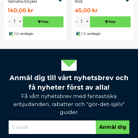
Yamaha Elcykel
Röd
140,00 kr
45,00 kr
-
+
-
+
Köp
Köp
1-2 vardagar
1-2 vardagar
Anmäl dig till vårt nyhetsbrev och
få nyheter först av alla!
Få vårt nyhetsbrev med fantastiska
erbjudanden, rabatter och "gör-det-själv"
guider.
Anmäl dig