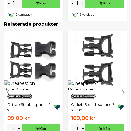
-
+
-
+
Köp
Köp
1-2 vardagar
1-2 vardagar
Relaterade produkter
Ortlieb Stealth spänne 2
Ortlieb Stealth spänne 2
st
st Han
99,00 kr
109,00 kr
-
+
-
+
Köp
Köp