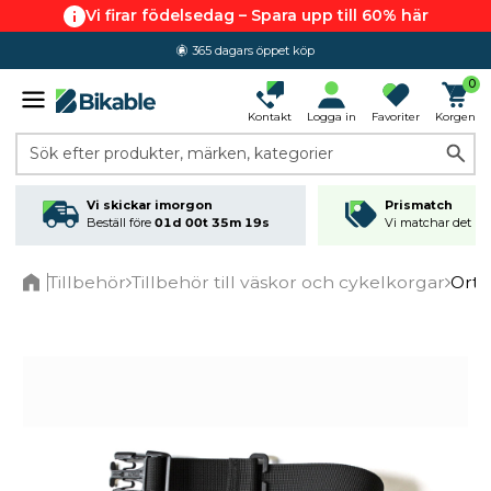
Vi firar födelsedag – Spara upp till 60% här
365 dagars öppet köp
0
Kontakt
Logga in
Favoriter
Korgen
Sök efter produkter, märken, kategorier
Vi skickar imorgon
Prismatch
Beställ före
01d 00t 35m 18s
Vi matchar det läg
Tillbehör
Tillbehör till väskor och cykelkorgar
Ortl
Home