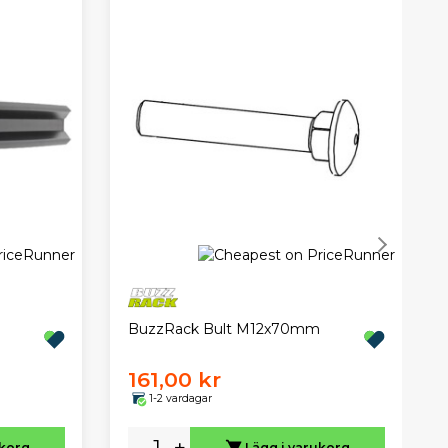
BuzzRack Bult M12x70mm
161,00 kr
1-2 vardagar
-
+
ukorg
Lägg i varukorg