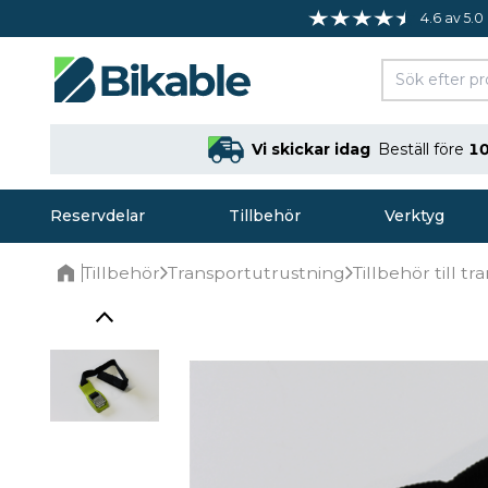
4.6 av 5.0
Vi skickar idag
Beställ före
10
Reservdelar
Tillbehör
Verktyg
Tillbehör
Transportutrustning
Tillbehör till tr
Home