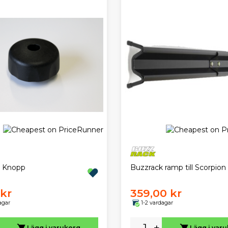
k Knopp
Buzzrack ramp till Scorpion
 kr
359,00 kr
agar
1-2 vardagar
-
+
Lägg i varukorg
Lägg i var