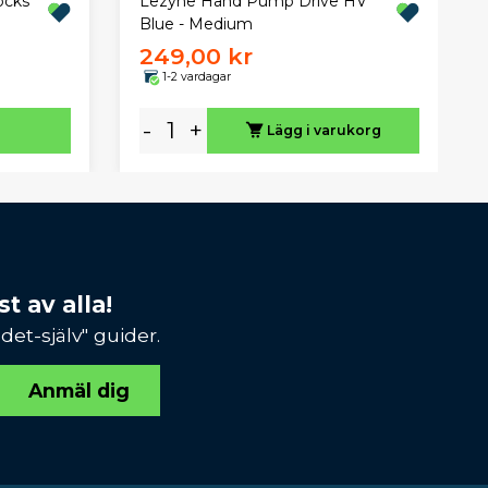
ocks
Lezyne Hand Pump Drive HV
Blue - Medium
249,00 kr
1-2 vardagar
-
+
Lägg i varukorg
t av alla!
et-själv" guider.
Anmäl dig