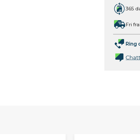
365 d
Fri fr
Ring 
Chat