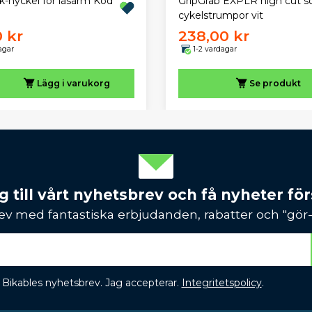
GripGrab EXPLR high cut s
-nyckel för låsarm Kod
cykelstrumpor vit
0 kr
238,00 kr
agar
1-2 vardagar
Lägg i varukorg
Se produkt
 till vårt nyhetsbrev och få nyheter förs
ev med fantastiska erbjudanden, rabatter och "gör-d
 få Bikables nyhetsbrev. Jag accepterar.
Integritetspolicy
.