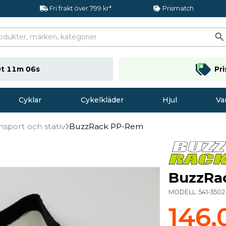
Fri frakt över 799 kr*
Prismatch
t 11m 06s
Pr
Cyklar
Cykelkläder
Hjul
Va
ansport och stativ
BuzzRack PP-Rem
BuzzRa
MODELL:
541-350
146,