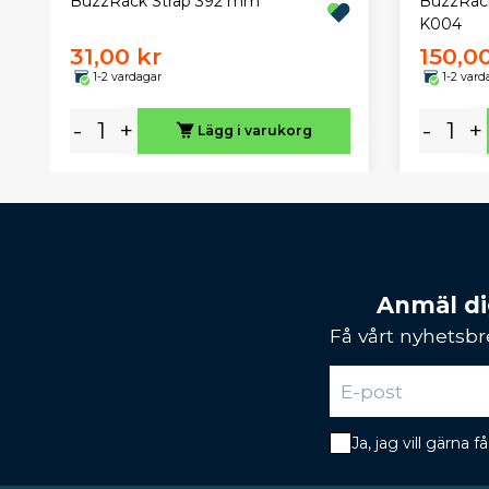
BuzzRack Strap 392 mm
BuzzRack
K004
31,00 kr
150,0
1-2 vardagar
1-2 vard
-
+
-
+
Lägg i varukorg
Anmäl dig
Få vårt nyhetsbr
Ja, jag vill gärna