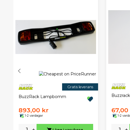
Gratis leverans
Buzzrac
BuzzRack Lampbomm
893,00 kr
67,00
1-2 vardagar
1-2 vard
-
+
-
+
Lägg i varukorg