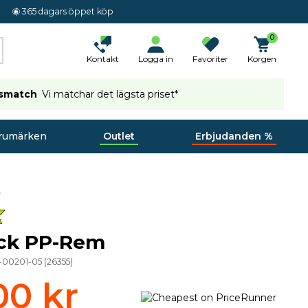
365 dagars öppet köp
0
Kontakt
Logga in
Favoriter
Korgen
ismatch
Vi matchar det lägsta priset*
rumärken
Outlet
Erbjudanden %
ck PP-Rem
2-00201-05
(
26355
)
00 kr