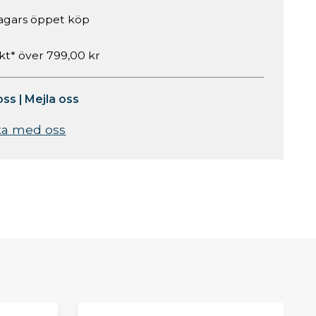
agars öppet köp
akt* över 799,00 kr
oss
|
Mejla oss
ta med oss