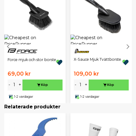
X-Sauce Mjuk Tvättborste
Force mjuk och stor borste
69,00 kr
109,00 kr
-
+
-
+
Köp
Köp
1-2 vardagar
1-2 vardagar
Relaterade produkter