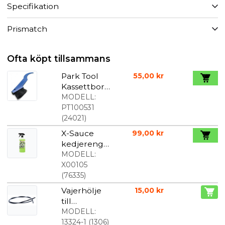
Specifikation
Prismatch
Ofta köpt tillsammans
Park Tool
55,00 kr
Kassettbors
te
MODELL:
PT100531
(
24021
)
X-Sauce
99,00 kr
kedjerengö
ring
MODELL:
avfettning
X00105
900 ml
(
76335
)
Vajerhölje
15,00 kr
till
växelvajer,
MODELL:
svart
13324-1
(
1306
)