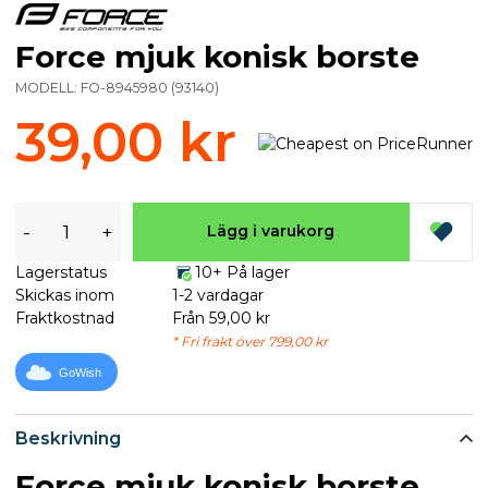
Force mjuk konisk borste
MODELL:
FO-8945980
(
93140
)
39,00 kr
-
+
Lägg i varukorg
Lagerstatus
10+ På lager
Skickas inom
1-2 vardagar
Fraktkostnad
Från 59,00 kr
* Fri frakt över 799,00 kr
GoWish
Beskrivning
Force mjuk konisk borste