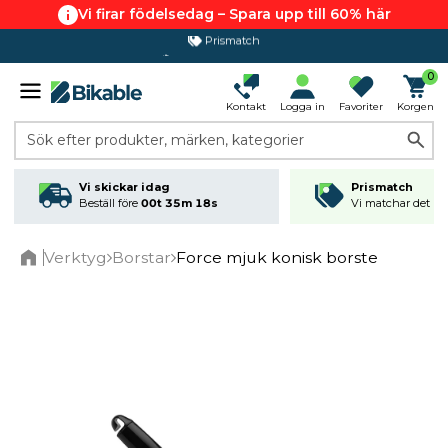
Vi firar födelsedag – Spara upp till 60% här
Prismatch
365 dagars öppet köp
0
Kontakt
Logga in
Favoriter
Korgen
Sök efter produkter, märken, kategorier
Vi skickar idag
Prismatch
Beställ före
00t 35m 18s
Vi matchar det läg
Verktyg
Borstar
Force mjuk konisk borste
Home