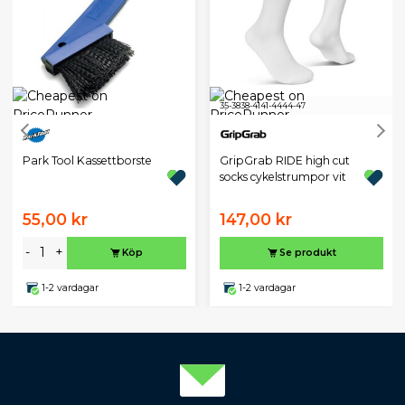
35-38
38-41
41-44
44-47
Park Tool Kassettborste
GripGrab RIDE high cut
socks cykelstrumpor vit
55,00 kr
147,00 kr
-
+
Köp
Se produkt
1-2 vardagar
1-2 vardagar