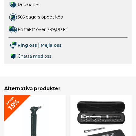
Prismatch
365 dagars öppet köp
Fri frakt* över 799,00 kr
Ring oss
|
Mejla oss
Chatta med oss
Alternativa produkter
SPARA
15%