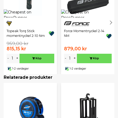
Topeak Torq Stick
Force Momentnyckel 2-14
momentnyckel 2-10 Nm
NM
959,00 kr
815,15 kr
879,00 kr
-
+
-
+
Köp
Köp
1-2 vardagar
1-2 vardagar
Relaterade produkter