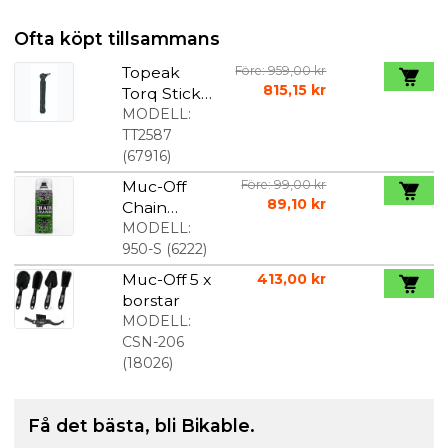
Ofta köpt tillsammans
Topeak
Före: 959,00 kr
815,15 kr
Torq Stick
momentny
MODELL:
ckel 2-10
TT2587
Nm
(
67916
)
Muc-Off
Före: 99,00 kr
89,10 kr
Chain
cleaner 400
MODELL:
ml
950-S
(
6222
)
Muc-Off 5 x
413,00 kr
borstar
MODELL:
CSN-206
(
18026
)
Få det bästa, bli Bikable.