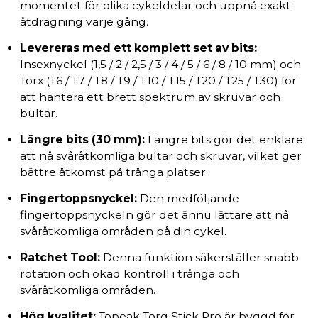
momentet för olika cykeldelar och uppnå exakt
åtdragning varje gång.
Levereras med ett komplett set av bits:
Insexnyckel (1,5 / 2 / 2,5 / 3 / 4 / 5 / 6 / 8 / 10 mm) och
Torx (T6 / T7 / T8 / T9 / T10 / T15 / T20 / T25 / T30) för
att hantera ett brett spektrum av skruvar och
bultar.
Längre bits (30 mm):
Längre bits gör det enklare
att nå svåråtkomliga bultar och skruvar, vilket ger
bättre åtkomst på trånga platser.
Fingertoppsnyckel:
Den medföljande
fingertoppsnyckeln gör det ännu lättare att nå
svåråtkomliga områden på din cykel.
Ratchet Tool:
Denna funktion säkerställer snabb
rotation och ökad kontroll i trånga och
svåråtkomliga områden.
Hög kvalitet:
Topeak Torq Stick Pro är byggd för