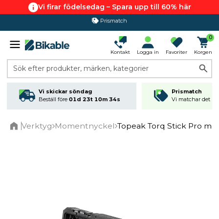
Vi firar födelsedag – Spara upp till 60% här
365 dagars öppet köp
0
Kontakt
Logga in
Favoriter
Korgen
Sök efter produkter, märken, kategorier
Vi skickar söndag
Prismatch
Beställ före
01d 23t 10m 33s
Vi matchar det läg
Verktyg
Momentnyckel
Topeak Torq Stick Pro m
Home