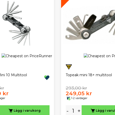
ni 10 Multitool
Topeak mini 18+ multitool
kr
293,00 kr
0 kr
249,05 kr
agar
1-2 vardagar
-
+
Lägg i varukorg
Lägg i var