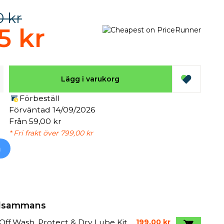
0 kr
5 kr
Lägg i varukorg
Förbeställ
Förväntad 14/09/2026
Från 59,00 kr
* Fri frakt över 799,00 kr
h
illsammans
ff Wash, Protect & Dry Lube Kit
199,00 kr