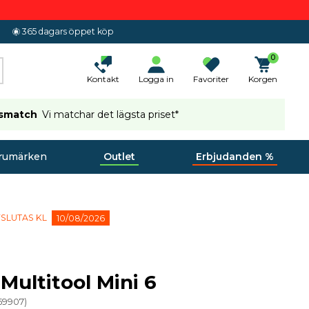
365 dagars öppet köp
0
Kontakt
Logga in
Favoriter
Korgen
ismatch
Vi matchar det lägsta priset*
rumärken
Outlet
Erbjudanden %
SLUTAS KL
10/08/2026
Multitool Mini 6
59907
)