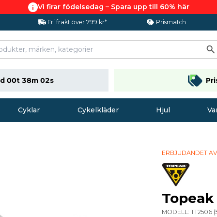
Vi firar födelsedag – Spara upp till 60% här
Fri frakt över 799 kr*
Prismatch
d 00t 38m 01s
Pr
Cyklar
Cykelkläder
Hjul
Va
ERBJUDANDET AV
Topeak 
MODELL:
TT2506
(