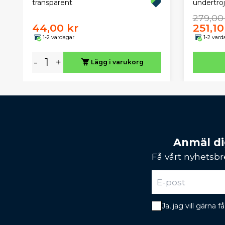
transparent
undertrö
279,00
44,00 kr
251,10
1-2 vardagar
1-2 vard
-
+
Lägg i varukorg
Anmäl dig
Få vårt nyhetsbr
Ja, jag vill gärna