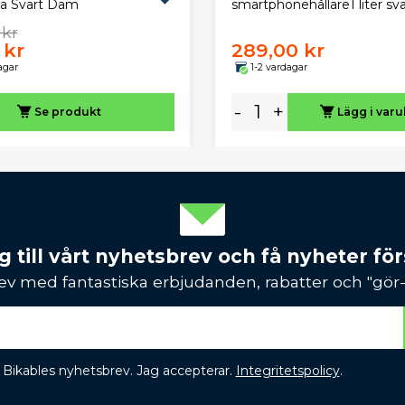
smartphonehållare1 liter sva
ja Svart Dam
 kr
 kr
289,00 kr
agar
1-2 vardagar
-
+
Se produkt
Lägg i var
 till vårt nyhetsbrev och få nyheter förs
ev med fantastiska erbjudanden, rabatter och "gör-d
 få Bikables nyhetsbrev. Jag accepterar.
Integritetspolicy
.