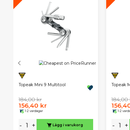
Topeak Mini 9 Multitool
Topeak Mi
184,00 kr
184,00 
156,40 kr
156,4
1-2 vardagar
1-2 vard
-
+
-
+
Lägg i varukorg