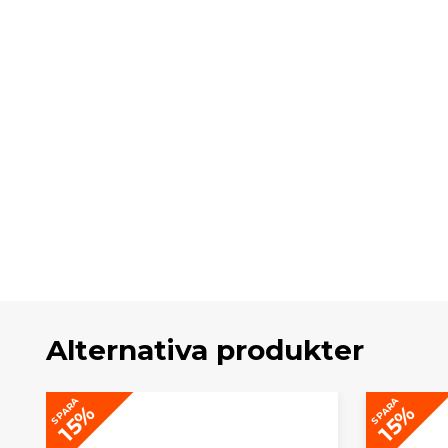
Alternativa produkter
SPARA
SPARA
15%
15%