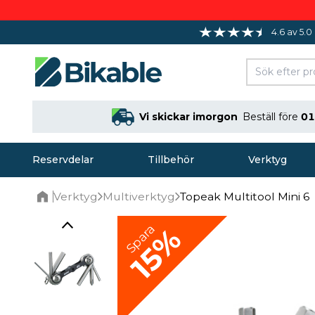
4.6 av 5.0
Vi skickar imorgon
Beställ före
01
Reservdelar
Tillbehör
Verktyg
Verktyg
Multiverktyg
Topeak Multitool Mini 6
Home
Spara
15%