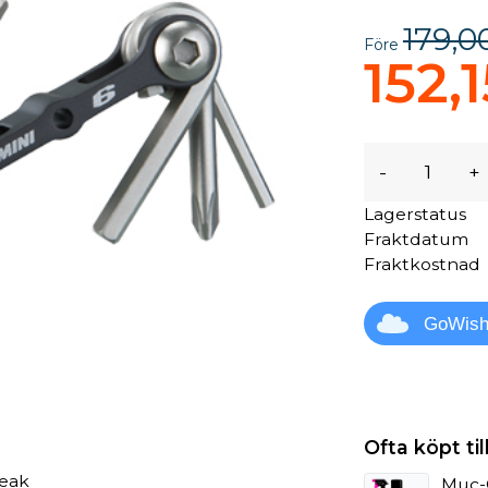
179,0
Före
152,1
-
+
Lagerstatus
Fraktdatum
Fraktkostnad
GoWis
Ofta köpt t
peak
Muc-O