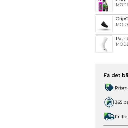
MODE
GripG
MODE
Patht
MODE
Få det bä
Prism
365 d
Fri fr