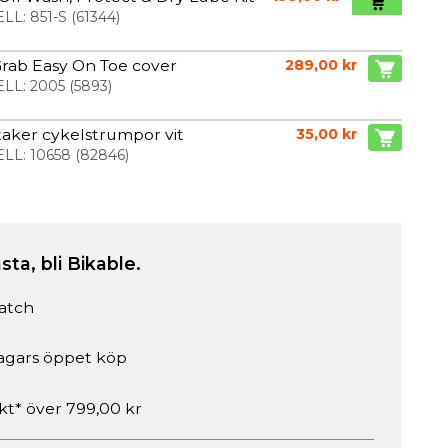
LL:
851-S
(
61344
)
rab Easy On Toe cover
289,00 kr
LL:
2005
(
5893
)
aker cykelstrumpor vit
35,00 kr
LL:
10658
(
82846
)
sta, bli Bikable.
atch
agars öppet köp
akt* över 799,00 kr