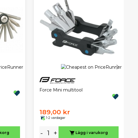
Force Mini multitool
189,00 kr
1-2 vardagar
-
+
ukorg
Lägg i varukorg