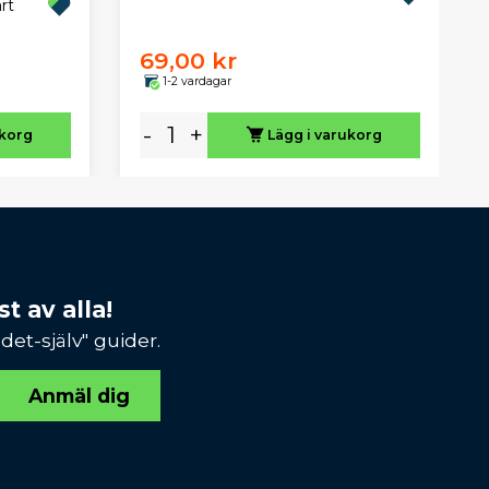
rt
69,00 kr
1-2 vardagar
-
+
ukorg
Lägg i varukorg
t av alla!
et-själv" guider.
Anmäl dig