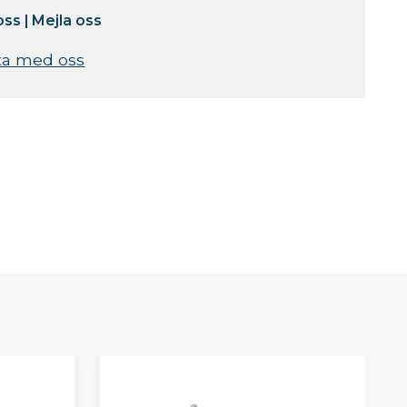
oss
|
Mejla oss
ta med oss