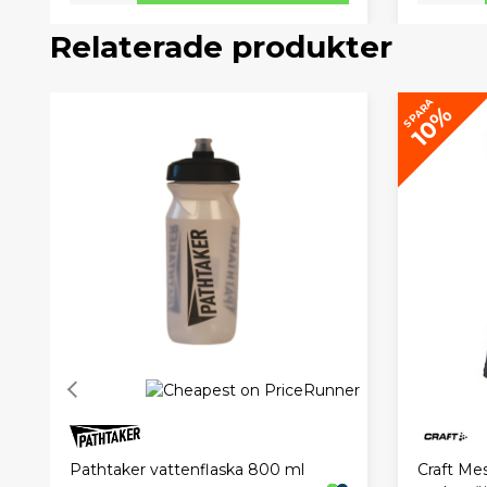
Relaterade produkter
SPARA
10%
Pathtaker vattenflaska 800 ml
Craft Me