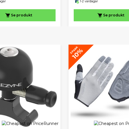
agar
1-2 vardagar
Se produkt
Se produkt
SPARA
10%