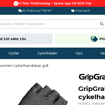
Vi firar födelsedag – Spara upp till 60% här
Fri frakt över 799 kr*
Prismatch
d 10t 48m 14s
Pr
Cyklar
Cykelkläder
Hjul
Va
 women cykelhandskar grå
GripGr
cykelha
MODELL:
1045-gre