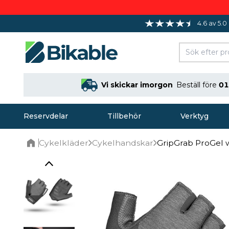
4.6 av 5.0
Vi skickar imorgon
Beställ före
01
Reservdelar
Tillbehör
Verktyg
Cykelkläder
Cykelhandskar
GripGrab ProGel
Home