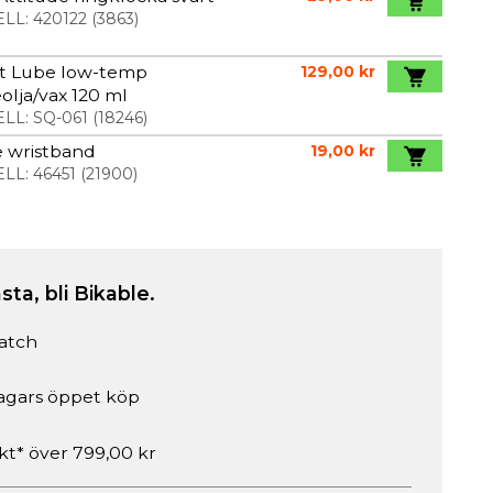
LL:
420122
(
3863
)
rt Lube low-temp
129,00 kr
olja/vax 120 ml
LL:
SQ-061
(
18246
)
e wristband
19,00 kr
LL:
46451
(
21900
)
sta, bli Bikable.
atch
agars öppet köp
akt* över 799,00 kr