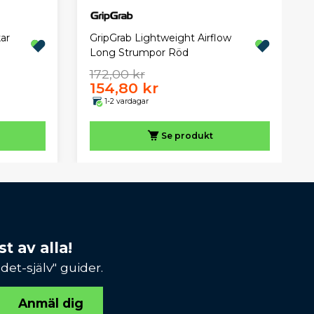
ar
GripGrab Lightweight Airflow
Long Strumpor Röd
172,00 kr
154,80 kr
1-2 vardagar
Se produkt
t av alla!
et-själv" guider.
Anmäl dig