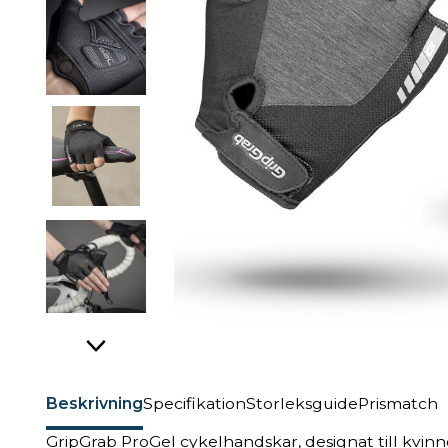
Beskrivning
Specifikation
Storleksguide
Prismatch
GripGrab ProGel cykelhandskar, designat till kvinn