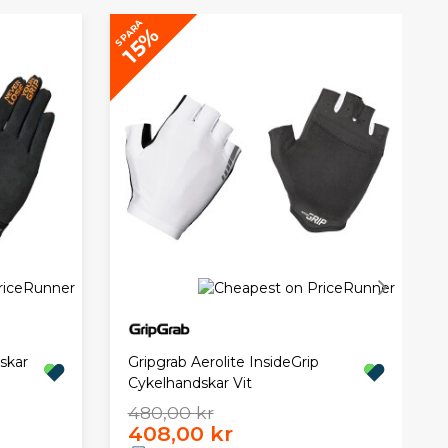
SPARA
15%
skar
Gripgrab Aerolite InsideGrip
Cykelhandskar Vit
480,00 kr
408,00 kr