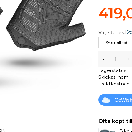
419,
|
St
Välj storlek:
X-Small (6)
-
+
Lagerstatus
Skickas inom
Fraktkostnad
GoWis
Ofta köpt t
or.
Bike 