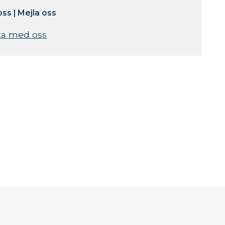
oss
|
Mejla oss
ta med oss