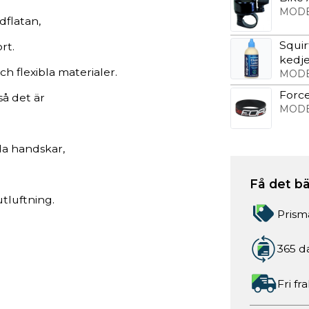
MODE
dflatan,
Squi
rt.
kedje
ch flexibla materialer.
MODE
Forc
så det är
MODE
da handskar,
Få det bä
tluftning.
Prism
365 d
Fri fr