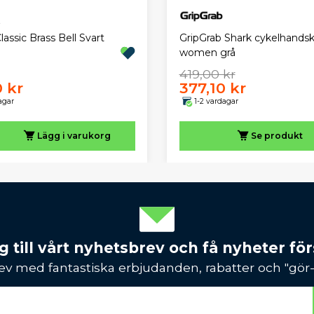
GripGrab Shark cykelhandsk
assic Brass Bell Svart
women grå
419,00 kr
0 kr
377,10 kr
agar
1-2 vardagar
Lägg i varukorg
Se produkt
 till vårt nyhetsbrev och få nyheter förs
ev med fantastiska erbjudanden, rabatter och "gör-d