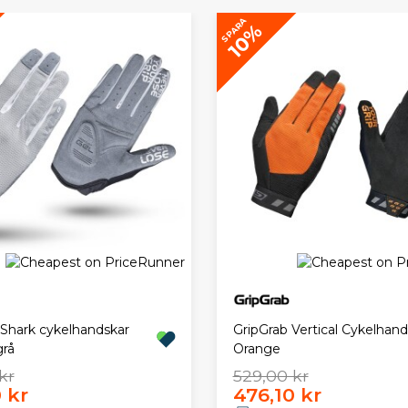
SPARA
10%
 Shark cykelhandskar
GripGrab Vertical Cykelhand
rå
Orange
kr
529,00 kr
 kr
476,10 kr