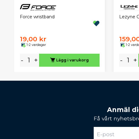
Force wristband
Lezyne Cl
19,00 kr
159,0
1-2 vardagar
1-2 vard
-
+
-
+
Lägg i varukorg
Anmäl dig
Få vårt nyhetsbr