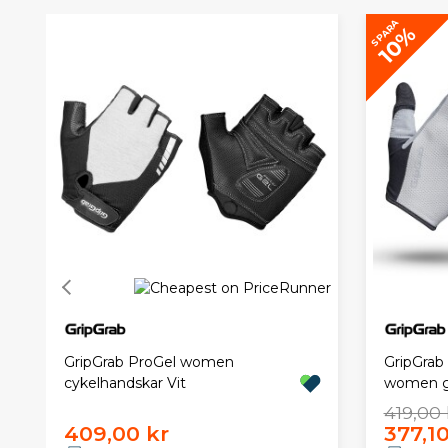
SPARA
10%
GripGrab ProGel women
GripGrab
cykelhandskar Vit
women g
419,00 
409,00 kr
377,10