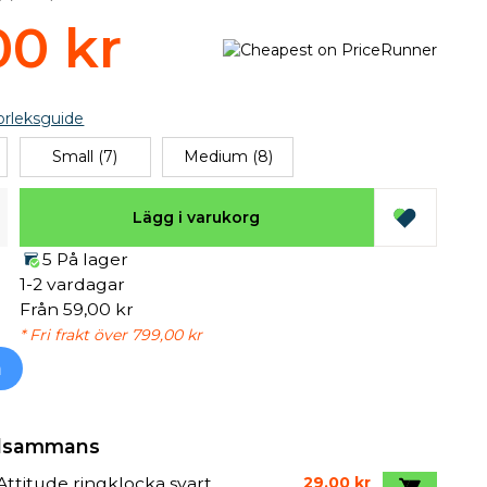
00 kr
orleksguide
Small (7)
Medium (8)
Lägg i varukorg
5 På lager
1-2 vardagar
Från 59,00 kr
* Fri frakt över 799,00 kr
h
illsammans
Attitude ringklocka svart
29,00 kr