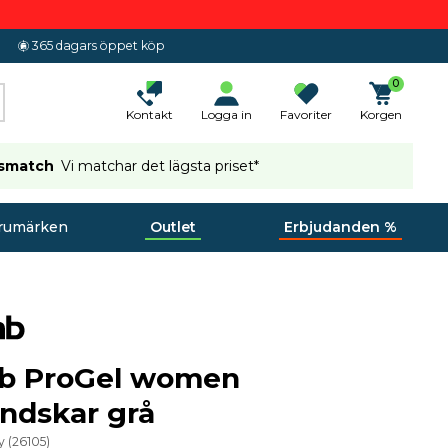
365 dagars öppet köp
0
Kontakt
Logga in
Favoriter
Korgen
ismatch
Vi matchar det lägsta priset*
rumärken
Outlet
Erbjudanden %
ab ProGel women
ndskar grå
y
(
26105
)