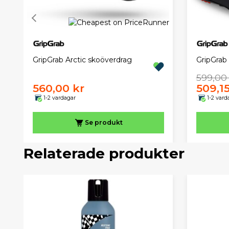
GripGrab Arctic skoöverdrag
GripGrab 
599,00
560,00 kr
509,15
1-2 vardagar
1-2 vard
Se produkt
Relaterade produkter