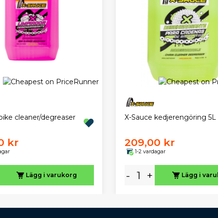
bike cleaner/degreaser
X-Sauce kedjerengöring 5L
0 kr
209,00 kr
agar
1-2 vardagar
-
+
Lägg i varukorg
Lägg i var