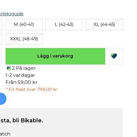
orleksguide
M (40-41)
L (42-43)
XL (44-45)
XXXL (48-49)
Lägg i varukorg
2 På lager
1-2 vardagar
Från 59,00 kr
* Fri frakt över 799,00 kr
h
sta, bli Bikable.
atch