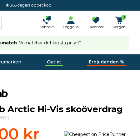
365 dagars öppet köp
0
Kontakt
Logga in
Favoriter
Korgen
ismatch
Vi matchar det lägsta priset*
rumärken
Outlet
Erbjudanden %
b Arctic Hi-Vis skoöverdrag
3870
)
00 kr