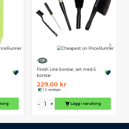
Finish Line borstar, set med 5
borstar
229,00 kr
1-2 vardagar
-
+
ukorg
Lägg i varukorg