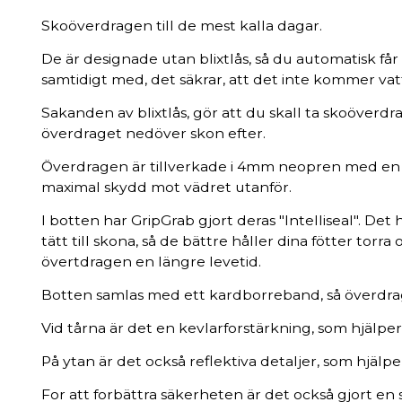
Skoöverdragen till de mest kalla dagar.
De är designade utan blixtlås, så du automatisk får
samtidigt med, det säkrar, att det inte kommer vat
Sakanden av blixtlås, gör att du skall ta skoöverdr
överdraget nedöver skon efter.
Överdragen är tillverkade i 4mm neopren med en vi
maximal skydd mot vädret utanför.
I botten har GripGrab gjort deras "Intelliseal". De
tätt till skona, så de bättre håller dina fötter torr
övertdragen en längre levetid.
Botten samlas med ett kardborreband, så överdragen
Vid tårna är det en kevlarforstärkning, som hjälpe
På ytan är det också reflektiva detaljer, som hjäl
For att forbättra säkerheten är det också gjort en