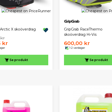
Arctic X skoöverdrag
GripGrab RaceThermo
skoöverdrag Hi-Vis
 kr
 kr
600,00 kr
agar
1-2 vardagar
Se produkt
Se produkt