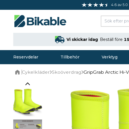
4.6 av 5.0
Vi skickar idag
Beställ före
15
Reservdelar
Tillbehör
Verktyg
Cykelkläder
Skoöverdrag
GripGrab Arctic Hi-
Home