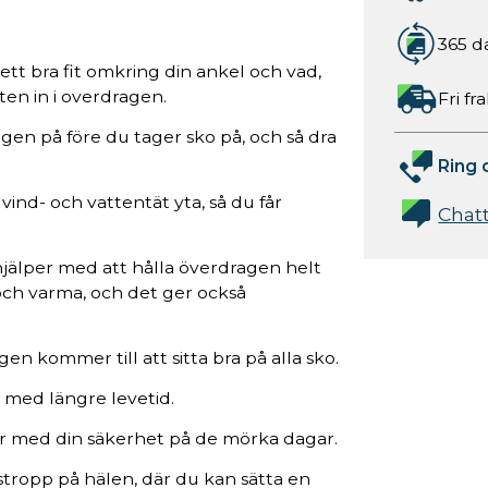
365 d
 ett bra fit omkring din ankel och vad,
ten in i overdragen.
Fri fr
agen på före du tager sko på, och så dra
Ring 
nd- och vattentät yta, så du får
Chat
t hjälper med att hålla överdragen helt
a och varma, och det ger också
 kommer till att sitta bra på alla sko.
r med längre levetid.
per med din säkerhet på de mörka dagar.
 stropp på hälen, där du kan sätta en