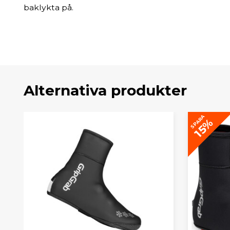
baklykta på.
Alternativa produkter
SPARA
15%