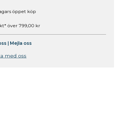
agars öppet köp
akt* över 799,00 kr
oss
|
Mejla oss
ta med oss