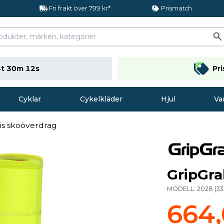
Fri frakt över 799 kr*
Prismatch
t 30m 12s
Pr
Cyklar
Cykelkläder
Hjul
Va
Vis skoöverdrag
GripGra
MODELL:
2028
(
3
664,