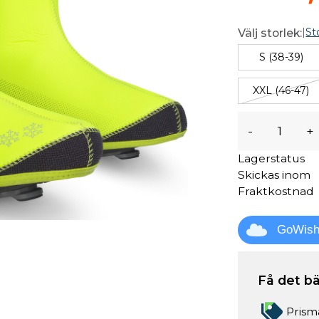
|
St
Välj storlek:
S (38-39)
XXL (46-47)
-
+
Lagerstatus
Skickas inom
Fraktkostnad
GoWis
Få det bä
Prism