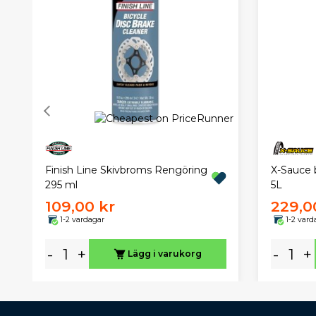
Finish Line Skivbroms Rengöring
X-Sauce 
295 ml
5L
109,00 kr
229,0
1-2 vardagar
1-2 vard
-
+
-
+
Lägg i varukorg