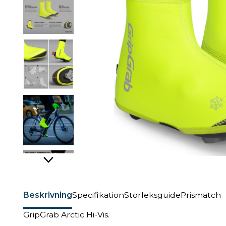
Beskrivning
Specifikation
Storleksguide
Prismatch
GripGrab Arctic Hi-Vis.