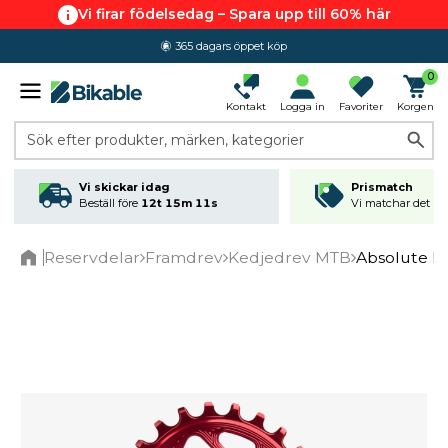
Vi firar födelsedag – Spara upp till 60% här
365 dagars öppet köp
0
Kontakt
Logga in
Favoriter
Korgen
Sök efter produkter, märken, kategorier
Vi skickar idag
Prismatch
Beställ före
12t 15m 11s
Vi matchar det läg
Reservdelar
Framdrev
Kedjedrev MTB
Absolute B
Home