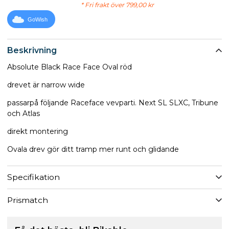
* Fri frakt över 799,00 kr
GoWish
Beskrivning
Absolute Black Race Face Oval röd
drevet är narrow wide
passarpå följande Raceface vevparti. Next SL SLXC, Tribune
och Atlas
direkt montering
Ovala drev gör ditt tramp mer runt och glidande
Specifikation
Prismatch