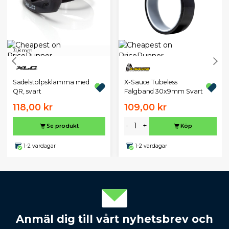
31,8 mm
Sadelstolpsklämma med
X-Sauce Tubeless
QR, svart
Fälgband 30x9mm Svart
118,00 kr
109,00 kr
-
+
Se produkt
Köp
1-2 vardagar
1-2 vardagar
Anmäl dig till vårt nyhetsbrev och