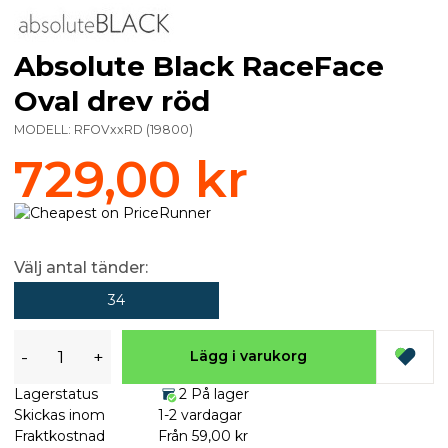
Absolute Black RaceFace
Oval drev röd
MODELL:
RFOVxxRD
(
19800
)
729,00 kr
Välj antal tänder:
34
-
+
Lägg i varukorg
Lagerstatus
2 På lager
Skickas inom
1-2 vardagar
Fraktkostnad
Från 59,00 kr