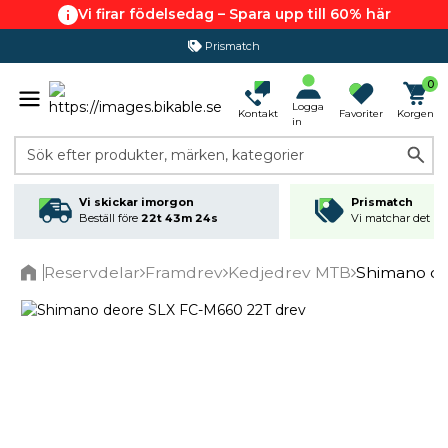
Vi firar födelsedag – Spara upp till 60% här
Prismatch
0
Logga
Kontakt
Favoriter
Korgen
in
Sök efter produkter, märken, kategorier
Vi skickar imorgon
Prismatch
Beställ före
22t 43m 24s
Vi matchar det läg
Reservdelar
Framdrev
Kedjedrev MTB
Shimano de
Home