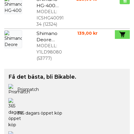
HG-400
kassett 9-
MODELL:
speed
ICSHG40091
34
(
12324
)
Shimano
139,00 kr
Deore
M590 drev
MODELL:
32 tands
Y1LD98080
(
53777
)
Få det bästa, bli Bikable.
Prismatch
365 dagars öppet köp