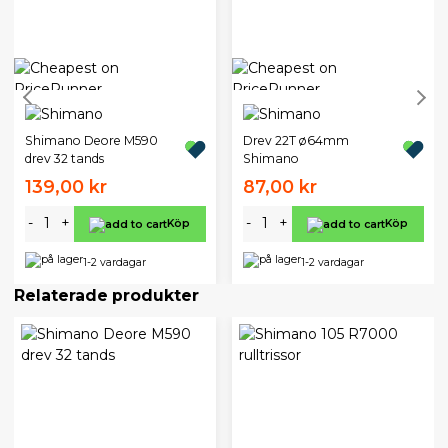
Shimano Deore M590
Drev 22T ø64mm
drev 32 tands
Shimano
139,00 kr
87,00 kr
-
+
-
+
Köp
Köp
1-2 vardagar
1-2 vardagar
Relaterade produkter