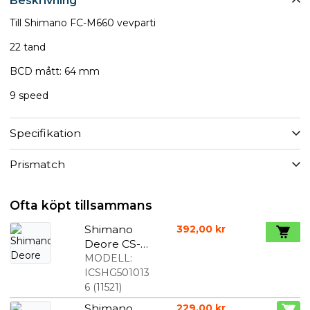
Beskrivning
Till Shimano FC-M660 vevparti
22 tand
BCD mått: 64 mm
9 speed
Specifikation
Prismatch
Ofta köpt tillsammans
Shimano
392,00 kr
Deore CS-
HG50-10 10-
MODELL:
speed 11-
ICSHG501013
36T
6
(
11521
)
Shimano
229,00 kr