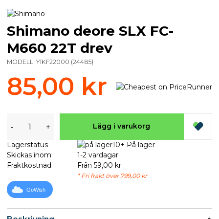
Shimano deore SLX FC-
M660 22T drev
MODELL:
Y1KF22000
(
24485
)
85,00 kr
-
+
Lägg i varukorg
Lagerstatus
10+ På lager
Skickas inom
1-2 vardagar
Fraktkostnad
Från 59,00 kr
* Fri frakt över 799,00 kr
GoWish