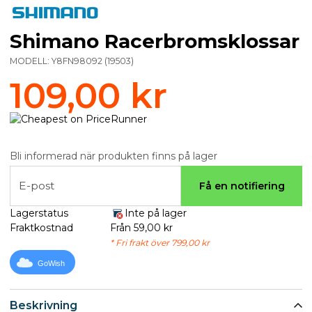
Shimano Racerbromsklossar
MODELL:
Y8FN98092
(
19503
)
109,00 kr
Bli informerad när produkten finns på lager
E-post
Få en notifiering
Lagerstatus
Inte på lager
Fraktkostnad
Från 59,00 kr
* Fri frakt över 799,00 kr
GoWish
Beskrivning