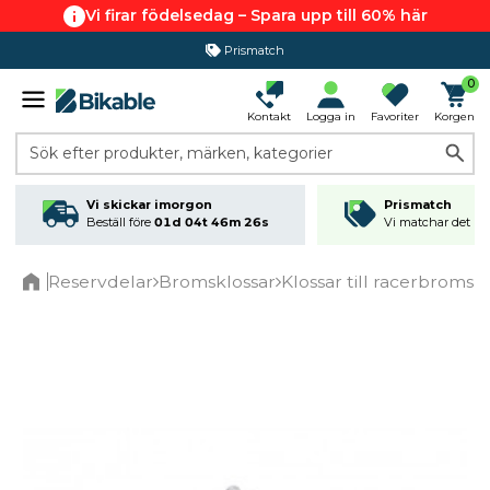
Vi firar födelsedag – Spara upp till 60% här
Prismatch
0
Kontakt
Logga in
Favoriter
Korgen
Sök efter produkter, märken, kategorier
Vi skickar imorgon
Prismatch
Beställ före
01d 04t 46m 25s
Vi matchar det läg
Reservdelar
Bromsklossar
Klossar till racerbromsa
Home