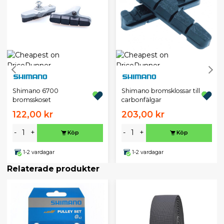
Shimano 6700
Shimano bromsklossar till
bromsskoset
carbonfälgar
122,00 kr
203,00 kr
-
+
-
+
Köp
Köp
1-2 vardagar
1-2 vardagar
Relaterade produkter