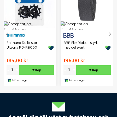
BBB FlexRibbon styrband
Shimano Rulltrissor
med gel svart
Ultegra RD-R8000
184,00 kr
196,00 kr
-
+
-
+
Köp
Köp
1-2 vardagar
1-2 vardagar