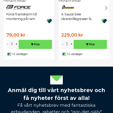
X-Sauce bike
Force framskärm till
cleaner/degreaser 5L
montering på ram
79,00 kr
229,00 kr
-
+
-
+
Köp
Köp
1-2 vardagar
1-2 vardagar
Anmäl dig till vårt nyhetsbrev och
få nyheter först av alla!
Få vårt nyhetsbrev med fantastiska
erbjudanden, rabatter och "gör-det-själv"