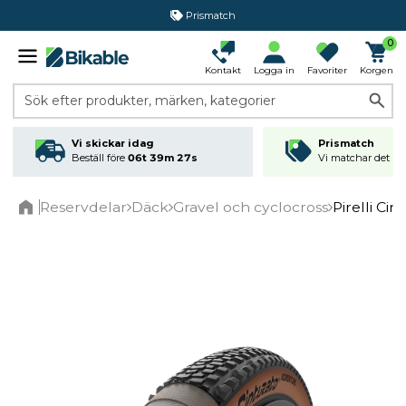
Prismatch
0
Kontakt
Logga in
Favoriter
Korgen
Sök efter produkter, märken, kategorier
Vi skickar idag
Prismatch
Beställ före
06t 39m 27s
Vi matchar det läg
Reservdelar
Däck
Gravel och cyclocross
Pirelli Ci
Home