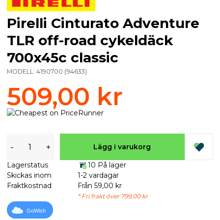
Pirelli Cinturato Adventure
TLR off-road cykeldäck
700x45c classic
MODELL:
4190700
(
94633
)
509,00 kr
-
+
Lägg i varukorg
Lagerstatus
10 På lager
Skickas inom
1-2 vardagar
Fraktkostnad
Från 59,00 kr
* Fri frakt över 799,00 kr
GoWish