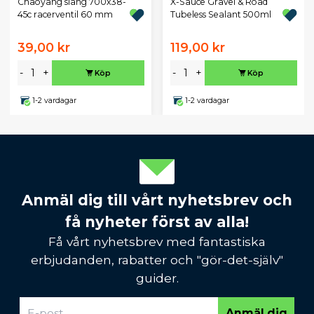
Chaoyang slang 700x38-
X-Sauce Gravel & Road
45c racerventil 60 mm
Tubeless Sealant 500ml
39,00 kr
119,00 kr
-
+
-
+
Köp
Köp
1-2 vardagar
1-2 vardagar
Anmäl dig till vårt nyhetsbrev och
få nyheter först av alla!
Få vårt nyhetsbrev med fantastiska
erbjudanden, rabatter och "gör-det-själv"
guider.
Anmäl dig