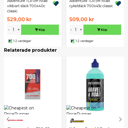
Adventure TLR off-road
Adventure TLR off-road
vikbart däck 700x40c
cykeldäck 700x45c classic
classic
529,00 kr
509,00 kr
-
+
-
+
Köp
Köp
1-2 vardagar
1-2 vardagar
Relaterade produkter