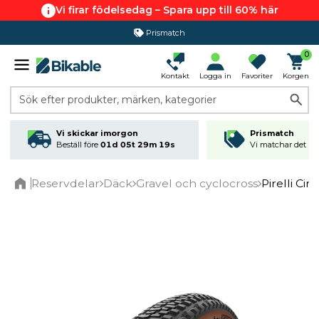
Vi firar födelsedag – Spara upp till 60% här
Prismatch
0
Kontakt
Logga in
Favoriter
Korgen
Sök efter produkter, märken, kategorier
Vi skickar imorgon
Prismatch
Beställ före
01d 05t 29m 19s
Vi matchar det läg
Reservdelar
Däck
Gravel och cyclocross
Pirelli Ci
Home