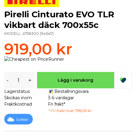
Pirelli Cinturato EVO TLR
vikbart däck 700x55c
MODELL:
4758300
(
94647
)
919,00 kr
-
+
Lägg i varukorg
Lagerstatus
Beställningsvara
Skickas inom
3-6 vardagar
Fraktkostnad
Fri frakt*
* Fri frakt över 799,00 kr
GoWish