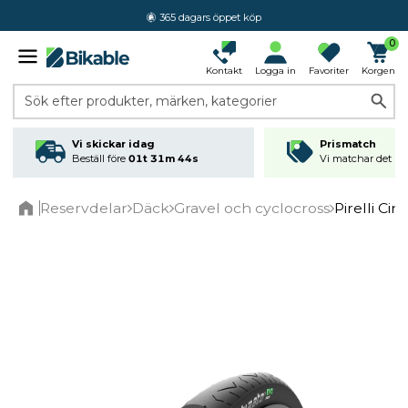
365 dagars öppet köp
0
Kontakt
Logga in
Favoriter
Korgen
Sök efter produkter, märken, kategorier
Vi skickar idag
Prismatch
Beställ före
01t 31m 44s
Vi matchar det läg
Reservdelar
Däck
Gravel och cyclocross
Pirelli Ci
Home