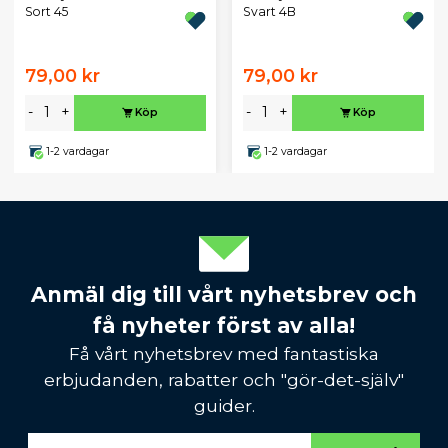
Sort 45
Svart 4B
79,00 kr
79,00 kr
-
+
-
+
Köp
Köp
1-2 vardagar
1-2 vardagar
Anmäl dig till vårt nyhetsbrev och
få nyheter först av alla!
Få vårt nyhetsbrev med fantastiska
erbjudanden, rabatter och "gör-det-själv"
guider.